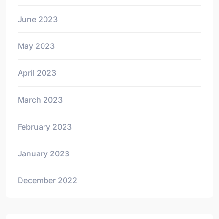
June 2023
May 2023
April 2023
March 2023
February 2023
January 2023
December 2022