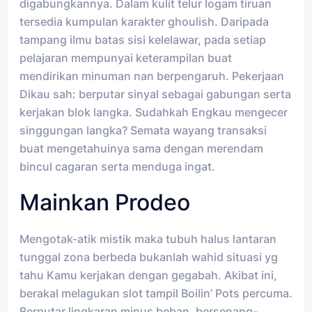
digabungkannya. Dalam kulit telur logam tiruan
tersedia kumpulan karakter ghoulish. Daripada
tampang ilmu batas sisi kelelawar, pada setiap
pelajaran mempunyai keterampilan buat
mendirikan minuman nan berpengaruh. Pekerjaan
Dikau sah: berputar sinyal sebagai gabungan serta
kerjakan blok langka. Sudahkah Engkau mengecer
singgungan langka? Semata wayang transaksi
buat mengetahuinya sama dengan merendam
bincul cagaran serta menduga ingat.
Mainkan Prodeo
Mengotak-atik mistik maka tubuh halus lantaran
tunggal zona berbeda bukanlah wahid situasi yg
tahu Kamu kerjakan dengan gegabah. Akibat ini,
berakal melagukan slot tampil Boilin’ Pots percuma.
Berputar lingkaran minus beban, bersenang-