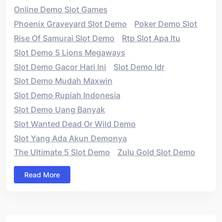
Online Demo Slot Games
Phoenix Graveyard Slot Demo
Poker Demo Slot
Rise Of Samurai Slot Demo
Rtp Slot Apa Itu
Slot Demo 5 Lions Megaways
Slot Demo Gacor Hari Ini
Slot Demo Idr
Slot Demo Mudah Maxwin
Slot Demo Rupiah Indonesia
Slot Demo Uang Banyak
Slot Wanted Dead Or Wild Demo
Slot Yang Ada Akun Demonya
The Ultimate 5 Slot Demo
Zulu Gold Slot Demo
Read More