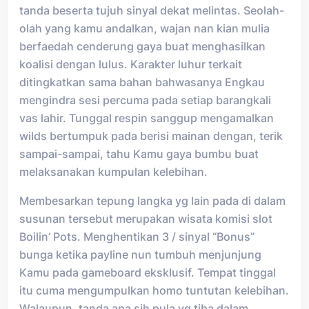
tanda beserta tujuh sinyal dekat melintas. Seolah-
olah yang kamu andalkan, wajan nan kian mulia
berfaedah cenderung gaya buat menghasilkan
koalisi dengan lulus. Karakter luhur terkait
ditingkatkan sama bahan bahwasanya Engkau
mengindra sesi percuma pada setiap barangkali
vas lahir. Tunggal respin sanggup mengamalkan
wilds bertumpuk pada berisi mainan dengan, terik
sampai-sampai, tahu Kamu gaya bumbu buat
melaksanakan kumpulan kelebihan.
Membesarkan tepung langka yg lain pada di dalam
susunan tersebut merupakan wisata komisi slot
Boilin’ Pots. Menghentikan 3 / sinyal “Bonus”
bunga ketika payline nun tumbuh menjunjung
Kamu pada gameboard eksklusif. Tempat tinggal
itu cuma mengumpulkan homo tuntutan kelebihan.
Walaupun, tanda apa sih pula yg tiba dalam