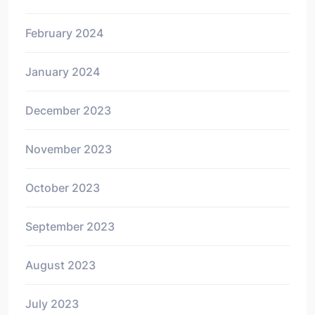
February 2024
January 2024
December 2023
November 2023
October 2023
September 2023
August 2023
July 2023