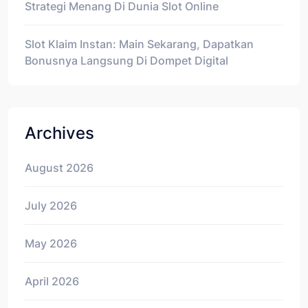
Strategi Menang Di Dunia Slot Online
Slot Klaim Instan: Main Sekarang, Dapatkan
Bonusnya Langsung Di Dompet Digital
Archives
August 2026
July 2026
May 2026
April 2026