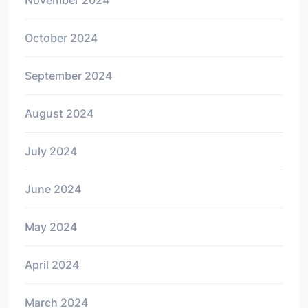
November 2024
October 2024
September 2024
August 2024
July 2024
June 2024
May 2024
April 2024
March 2024