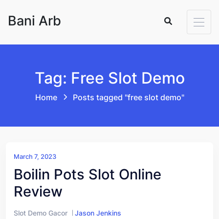
Skip to content
Bani Arb
Tag: Free Slot Demo
Home
Posts tagged "free slot demo"
March 7, 2023
Boilin Pots Slot Online
Review
Slot Demo Gacor
Jason Jenkins