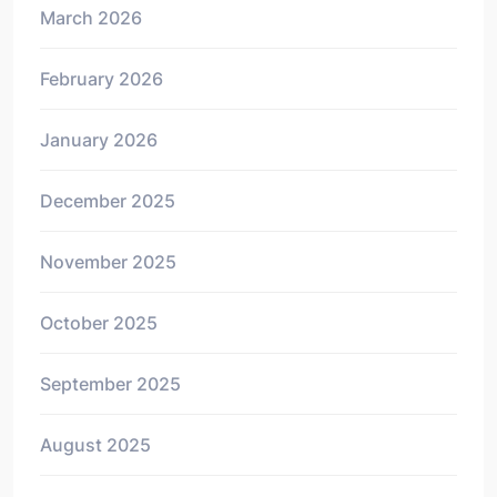
March 2026
February 2026
January 2026
December 2025
November 2025
October 2025
September 2025
August 2025