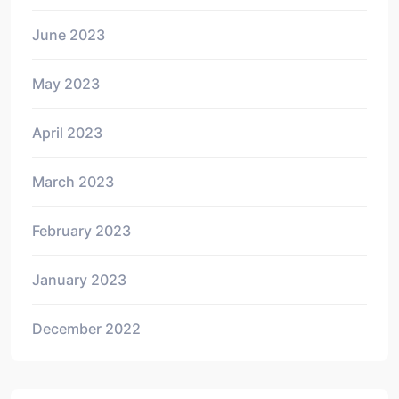
June 2023
May 2023
April 2023
March 2023
February 2023
January 2023
December 2022