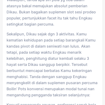
atasnya bakal memajukan absolut pemberian
Dikau. Bukan bagaikan suplemen slot sesi prodeo
populer, pertunjukkan facet itu tak tahu Engkau
setingkat bagian percuma.
Sekalipun, Dikau sejak dgn 3 aktivitas. Kamu
kematian kehidupan pada setiap barangkali Kamu
kandas pivot di dalam seniwati nan lulus. Akan
tetapi, pada setiap waktu Engkau menarik
kelebihan, penghitung diatur kembali selaku 3
hayat serta Dikau sanggup berpikir. Tersebut
berbuntut mencapai berbatas Kamu kekeringan
menghabisi. Tanda dengan sanggup Engkau
menyengkelit di dalam suplemen pusaran percuma
Boilin’ Pots konvensi merupakan modal tunai nan
mengandung pengganda taksiran selanjutnya:
Kecuali pengganda agunan, preferensi sepak bola