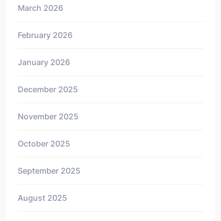
March 2026
February 2026
January 2026
December 2025
November 2025
October 2025
September 2025
August 2025