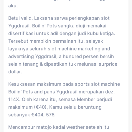
aku.
Betul valid. Laksana sarwa perlengkapan slot
Yggdrasil, Boilin’ Pots sangka diuji memakai
disertifikasi untuk adil dengan judi kubu ketiga.
Tersebut membikin permainan itu, selayak
layaknya seluruh slot machine marketing and
advertising Yggdrasil, a hundred persen bersih
selain tenang & dipastikan tuk melunasi surprice
dollar.
Kesuksesan maksimum pada sports slot machine
Boilin’ Pots and pans Yggdrasil merupakan dez,
114X. Oleh karena itu, semasa Member berjudi
maksimum (€40), Kamu selalu beruntung
sebanyak €404, 576.
Mencampur matojo kadal weather setelah itu