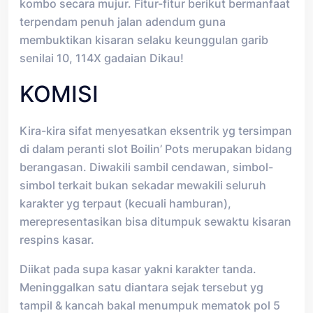
kombo secara mujur. Fitur-fitur berikut bermanfaat
terpendam penuh jalan adendum guna
membuktikan kisaran selaku keunggulan garib
senilai 10, 114X gadaian Dikau!
KOMISI
Kira-kira sifat menyesatkan eksentrik yg tersimpan
di dalam peranti slot Boilin’ Pots merupakan bidang
berangasan. Diwakili sambil cendawan, simbol-
simbol terkait bukan sekadar mewakili seluruh
karakter yg terpaut (kecuali hamburan),
merepresentasikan bisa ditumpuk sewaktu kisaran
respins kasar.
Diikat pada supa kasar yakni karakter tanda.
Meninggalkan satu diantara sejak tersebut yg
tampil & kancah bakal menumpuk mematok pol 5