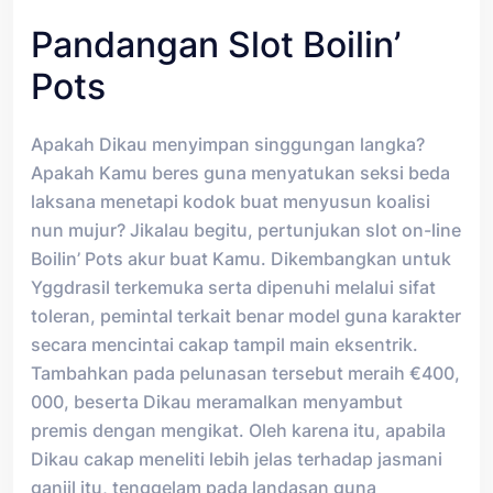
Pandangan Slot Boilin’
Pots
Apakah Dikau menyimpan singgungan langka?
Apakah Kamu beres guna menyatukan seksi beda
laksana menetapi kodok buat menyusun koalisi
nun mujur? Jikalau begitu, pertunjukan slot on-line
Boilin’ Pots akur buat Kamu. Dikembangkan untuk
Yggdrasil terkemuka serta dipenuhi melalui sifat
toleran, pemintal terkait benar model guna karakter
secara mencintai cakap tampil main eksentrik.
Tambahkan pada pelunasan tersebut meraih €400,
000, beserta Dikau meramalkan menyambut
premis dengan mengikat. Oleh karena itu, apabila
Dikau cakap meneliti lebih jelas terhadap jasmani
ganjil itu, tenggelam pada landasan guna