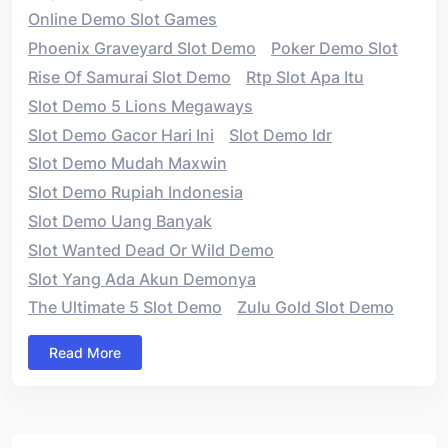
Online Demo Slot Games
Phoenix Graveyard Slot Demo
Poker Demo Slot
Rise Of Samurai Slot Demo
Rtp Slot Apa Itu
Slot Demo 5 Lions Megaways
Slot Demo Gacor Hari Ini
Slot Demo Idr
Slot Demo Mudah Maxwin
Slot Demo Rupiah Indonesia
Slot Demo Uang Banyak
Slot Wanted Dead Or Wild Demo
Slot Yang Ada Akun Demonya
The Ultimate 5 Slot Demo
Zulu Gold Slot Demo
Read More