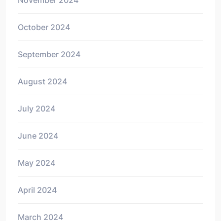
November 2024
October 2024
September 2024
August 2024
July 2024
June 2024
May 2024
April 2024
March 2024