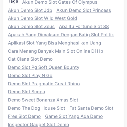
Tags:
Akun Demo Slot Gates Of Olympus
Akun Demo Slot Jdb
Akun Demo Slot Princess
Akun Demo Slot Wild West Gold
Akun Demo Slot Zeus
Apa Itu Fortune Slot 88
Apakah Yang Dimaksud Dengan Batig Slot Politik
Aplikasi Slot Yang Bisa Menghasilkan Uang
Cara Menang Banyak Main Slot Online Di Hp
Cat Clans Slot Demo
Demo Slot Pg Soft Queen Bounty
Demo Slot Play N Go
Demo Slot Pragmatic Great Rhino
Demo Slot Scopa
Demo Sweet Bonanza Xmas Slot
Demo The Dog House Slot
Fat Santa Demo Slot
Free Slot Demo
Game Slot Yang Ada Demo
Inspector Gadget Slot Demo