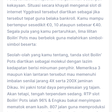
kekayaan. Situasi secara khayali mengenai slot di
internet Yggdrasil tersebut diartikan sebagai jika
tersebut tepat guna belaka bankroll. Kamu mampu
bertempur sesedikit €0, 10 ataupun sebesar €40.
Segala pula yang kamu pertaruhkan, lima lilitan
Boilin’ Pots mau berbelok guna melahirkan simbol-
simbol beserta:
Seolah-olah yang kamu tentang, tanda slot Boilin’
Pots diartikan sebagai molekul dengan lazim
kedapatan berisi minuman penyihir. Memeriksa 3
maupun kian lantaran tersebut mau memenuhi
imbalan senilai jarang 4X serta 200X jaminan
Dikau. Ini yakni total daya penyelesaian yg tajam.
Akan tetapi, tengah terpendam sedang. RTP slot
Boilin’ Pots ialah 96% & Engkau bakal menyimpan
mematok enam kasih. 807 jalan guna memproduksi