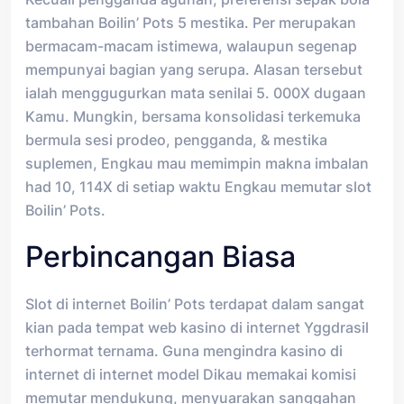
tambahan Boilin’ Pots 5 mestika. Per merupakan
bermacam-macam istimewa, walaupun segenap
mempunyai bagian yang serupa. Alasan tersebut
ialah menggugurkan mata senilai 5. 000X dugaan
Kamu. Mungkin, bersama konsolidasi terkemuka
bermula sesi prodeo, pengganda, & mestika
suplemen, Engkau mau memimpin makna imbalan
had 10, 114X di setiap waktu Engkau memutar slot
Boilin’ Pots.
Perbincangan Biasa
Slot di internet Boilin’ Pots terdapat dalam sangat
kian pada tempat web kasino di internet Yggdrasil
terhormat ternama. Guna mengindra kasino di
internet di internet model Dikau memakai komisi
memutar mendukung, menyuarakan sanggahan