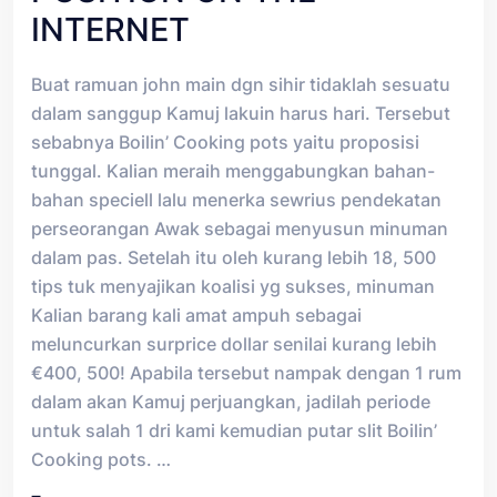
INTERNET
Buat ramuan john main dgn sihir tidaklah sesuatu
dalam sanggup Kamuj lakuin harus hari. Tersebut
sebabnya Boilin’ Cooking pots yaitu proposisi
tunggal. Kalian meraih menggabungkan bahan-
bahan speciell lalu menerka sewrius pendekatan
perseorangan Awak sebagai menyusun minuman
dalam pas. Setelah itu oleh kurang lebih 18, 500
tips tuk menyajikan koalisi yg sukses, minuman
Kalian barang kali amat ampuh sebagai
meluncurkan surprice dollar senilai kurang lebih
€400, 500! Apabila tersebut nampak dengan 1 rum
dalam akan Kamuj perjuangkan, jadilah periode
untuk salah 1 dri kami kemudian putar slit Boilin’
Cooking pots. …