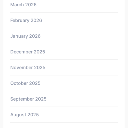
March 2026
February 2026
January 2026
December 2025
November 2025
October 2025
September 2025
August 2025