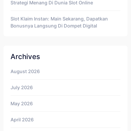
Strategi Menang Di Dunia Slot Online
Slot Klaim Instan: Main Sekarang, Dapatkan
Bonusnya Langsung Di Dompet Digital
Archives
August 2026
July 2026
May 2026
April 2026