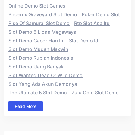
Online Demo Slot Games
Phoenix Graveyard Slot Demo
Poker Demo Slot
Rise Of Samurai Slot Demo
Rtp Slot Apa Itu
Slot Demo 5 Lions Megaways
Slot Demo Gacor Hari Ini
Slot Demo Idr
Slot Demo Mudah Maxwin
Slot Demo Rupiah Indonesia
Slot Demo Uang Banyak
Slot Wanted Dead Or Wild Demo
Slot Yang Ada Akun Demonya
The Ultimate 5 Slot Demo
Zulu Gold Slot Demo
Read More