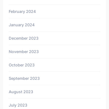
February 2024
January 2024
December 2023
November 2023
October 2023
September 2023
August 2023
July 2023