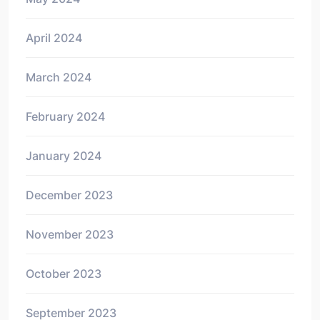
April 2024
March 2024
February 2024
January 2024
December 2023
November 2023
October 2023
September 2023