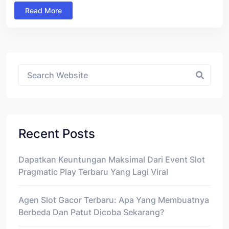
Read More
Asides
Recent Posts
Dapatkan Keuntungan Maksimal Dari Event Slot
Pragmatic Play Terbaru Yang Lagi Viral
Agen Slot Gacor Terbaru: Apa Yang Membuatnya
Berbeda Dan Patut Dicoba Sekarang?