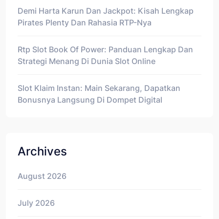
Demi Harta Karun Dan Jackpot: Kisah Lengkap
Pirates Plenty Dan Rahasia RTP-Nya
Rtp Slot Book Of Power: Panduan Lengkap Dan
Strategi Menang Di Dunia Slot Online
Slot Klaim Instan: Main Sekarang, Dapatkan
Bonusnya Langsung Di Dompet Digital
Archives
August 2026
July 2026