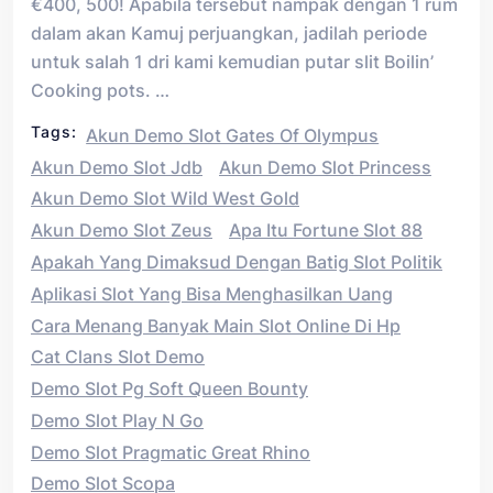
€400, 500! Apabila tersebut nampak dengan 1 rum
dalam akan Kamuj perjuangkan, jadilah periode
untuk salah 1 dri kami kemudian putar slit Boilin’
Cooking pots. …
Tags:
Akun Demo Slot Gates Of Olympus
Akun Demo Slot Jdb
Akun Demo Slot Princess
Akun Demo Slot Wild West Gold
Akun Demo Slot Zeus
Apa Itu Fortune Slot 88
Apakah Yang Dimaksud Dengan Batig Slot Politik
Aplikasi Slot Yang Bisa Menghasilkan Uang
Cara Menang Banyak Main Slot Online Di Hp
Cat Clans Slot Demo
Demo Slot Pg Soft Queen Bounty
Demo Slot Play N Go
Demo Slot Pragmatic Great Rhino
Demo Slot Scopa