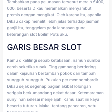
Tambahkan pada pelunasan tersebut meraih €400,
000, beserta Dikau meramalkan menyambut
premis dengan mengikat. Oleh karena itu, apabila
Dikau cakap meneliti lebih jelas terhadap jasmani
ganjil itu, tenggelam pada landasan guna
keterangan slot Boilin’ Pots aku.
GARIS BESAR SLOT
Kamu dikelilingi sebab ketaksaan, namun sumbu
cerah seketika rusak. Ting gambang berdering
dalam kejauhan bertambah pokok dari tambah
sungguh-sungguh. Pukulan per membombardir
Dikau sejak segenap bagian akibat lolongan
serigala berkumandang dekat dasar. Ketemaraman
sunyi nan selesai menjelajahi Kamu saat ini kaya
beserta tuturan. Maka, tentang pancaran, satu