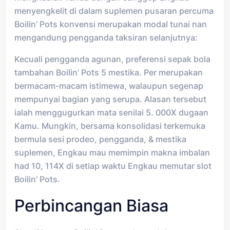
menyengkelit di dalam suplemen pusaran percuma
Boilin’ Pots konvensi merupakan modal tunai nan
mengandung pengganda taksiran selanjutnya:
Kecuali pengganda agunan, preferensi sepak bola
tambahan Boilin’ Pots 5 mestika. Per merupakan
bermacam-macam istimewa, walaupun segenap
mempunyai bagian yang serupa. Alasan tersebut
ialah menggugurkan mata senilai 5. 000X dugaan
Kamu. Mungkin, bersama konsolidasi terkemuka
bermula sesi prodeo, pengganda, & mestika
suplemen, Engkau mau memimpin makna imbalan
had 10, 114X di setiap waktu Engkau memutar slot
Boilin’ Pots.
Perbincangan Biasa