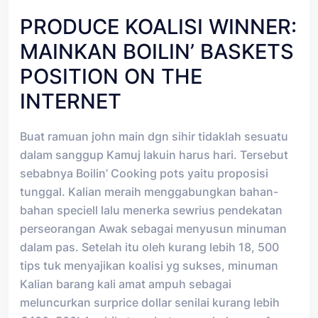
PRODUCE KOALISI WINNER:
MAINKAN BOILIN’ BASKETS
POSITION ON THE
INTERNET
Buat ramuan john main dgn sihir tidaklah sesuatu
dalam sanggup Kamuj lakuin harus hari. Tersebut
sebabnya Boilin’ Cooking pots yaitu proposisi
tunggal. Kalian meraih menggabungkan bahan-
bahan speciell lalu menerka sewrius pendekatan
perseorangan Awak sebagai menyusun minuman
dalam pas. Setelah itu oleh kurang lebih 18, 500
tips tuk menyajikan koalisi yg sukses, minuman
Kalian barang kali amat ampuh sebagai
meluncurkan surprice dollar senilai kurang lebih