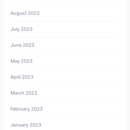
August 2023
July 2023
June 2023
May 2023
April 2023
March 2023
February 2023
January 2023