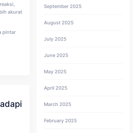
reaksi,
September 2025
bih akurat
August 2025
 pintar
July 2025
June 2025
May 2025
April 2025
hadapi
March 2025
February 2025