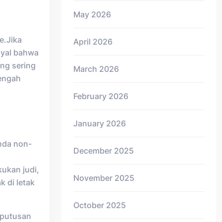
May 2026
e.Jika
April 2026
nyal bahwa
ng sering
March 2026
tengah
February 2026
January 2026
nda non-
December 2025
ukan judi,
November 2025
 di letak
October 2025
 putusan