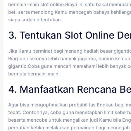
bermain-main slot online.Biaya ini satu bakal memu
bet, serta menolong Kamu mencegah bahaya kehilanga
siapa sudah ditentukan.
3. Tentukan Slot Online 
Jika Kamu berminat bagi menang hadiah besar gigantic
Biarpun risikonya lebih banyak gigantic, namun kem
gigantic.Coba guna mencari memahami lebih banyak co
bermula bermain-main.
4. Manfaatkan Rencana Be
Agar bisa mengoptimalkan probabilitas Engkau bagi m
tepat. Contohnya, coba guna menetapkan limit keberha
beserta mencoba untuk mengalikan judi Kamu bila Engk
perhatian ketika melakukan permainan bagi mencega