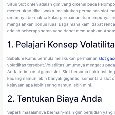
Situs Slot onlen adalah gim yang dikenal pada kelompo
memerlukan dikaji waktu melakukan permainan slot mer
umumnya bermakna kalau permainan itu mempunyai risi
mengalahkan bonus luas. Bagaimana kami dapat rencan
adalah beberapa saran yang dapat memudahkan Anda
1. Pelajari Konsep Volatilit
Sebelum Kamu bermula melakukan permainan
slot gaco
volatilitas tersebut.Volatilitas umumnya mengacu pada
Anda terima asal game slot. Slot bersama fluktuasi t
kadang namun lebih banyak gigantic, sementara slot 
kejayaan apa lebih sering namun lebih mini.
2. Tentukan Biaya Anda
Seperti masalahnya bermain-main gim perjudian yang