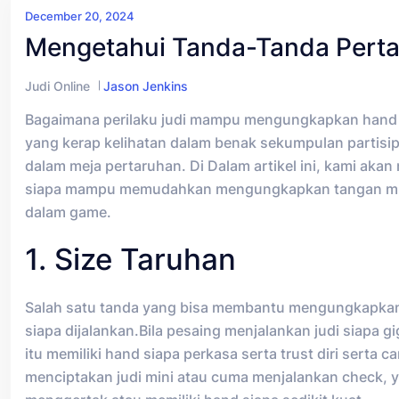
December 20, 2024
Mengetahui Tanda-Tanda Perta
Judi Online
Jason Jenkins
Bagaimana perilaku judi mampu mengungkapkan hand la
yang kerap kelihatan dalam benak sekumpulan parti
dalam meja pertaruhan. Di Dalam artikel ini, kami ak
siapa mampu memudahkan mengungkapkan tangan mu
dalam game.
1. Size Taruhan
Salah satu tanda yang bisa membantu mengungkapkan k
siapa dijalankan.Bila pesaing menjalankan judi siapa gi
itu memiliki hand siapa perkasa serta trust diri serta
menciptakan judi mini atau cuma menjalankan check, y