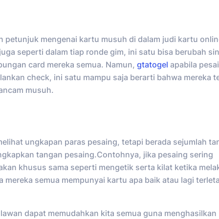
petunjuk mengenai kartu musuh di dalam judi kartu onlin
ga seperti dalam tiap ronde gim, ini satu bisa berubah si
gabungan card mereka semua. Namun,
gtatogel
apabila pesai
alankan check, ini satu mampu saja berarti bahwa mereka 
ngancam musuh.
elihat ungkapan paras pesaing, tetapi berada sejumlah ta
ngkapkan tangan pesaing.Contohnya, jika pesaing sering
 khusus sama seperti mengetik serta kilat ketika melak
mereka semua mempunyai kartu apa baik atau lagi terletak
n lawan dapat memudahkan kita semua guna menghasilkan