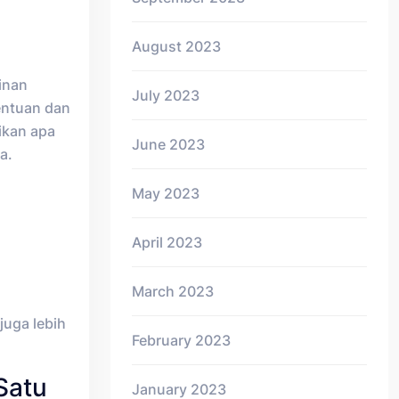
August 2023
inan
July 2023
entuan dan
ikan apa
June 2023
a.
May 2023
April 2023
March 2023
juga lebih
February 2023
Satu
January 2023