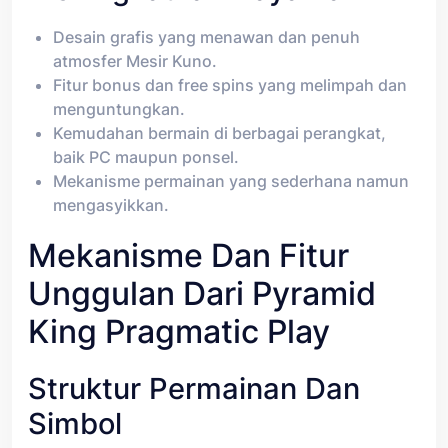
Desain grafis yang menawan dan penuh
atmosfer Mesir Kuno.
Fitur bonus dan free spins yang melimpah dan
menguntungkan.
Kemudahan bermain di berbagai perangkat,
baik PC maupun ponsel.
Mekanisme permainan yang sederhana namun
mengasyikkan.
Mekanisme Dan Fitur
Unggulan Dari Pyramid
King Pragmatic Play
Struktur Permainan Dan
Simbol