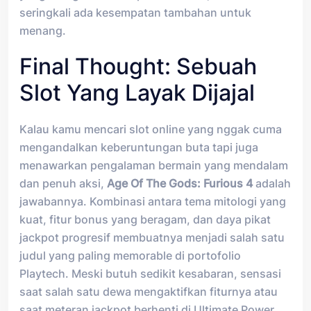
seringkali ada kesempatan tambahan untuk
menang.
Final Thought: Sebuah
Slot Yang Layak Dijajal
Kalau kamu mencari slot online yang nggak cuma
mengandalkan keberuntungan buta tapi juga
menawarkan pengalaman bermain yang mendalam
dan penuh aksi,
Age Of The Gods: Furious 4
adalah
jawabannya. Kombinasi antara tema mitologi yang
kuat, fitur bonus yang beragam, dan daya pikat
jackpot progresif membuatnya menjadi salah satu
judul yang paling memorable di portofolio
Playtech. Meski butuh sedikit kesabaran, sensasi
saat salah satu dewa mengaktifkan fiturnya atau
saat meteran jackpot berhenti di Ultimate Power