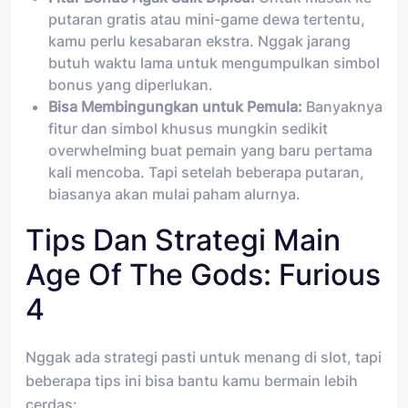
putaran gratis atau mini-game dewa tertentu,
kamu perlu kesabaran ekstra. Nggak jarang
butuh waktu lama untuk mengumpulkan simbol
bonus yang diperlukan.
Bisa Membingungkan untuk Pemula:
Banyaknya
fitur dan simbol khusus mungkin sedikit
overwhelming buat pemain yang baru pertama
kali mencoba. Tapi setelah beberapa putaran,
biasanya akan mulai paham alurnya.
Tips Dan Strategi Main
Age Of The Gods: Furious
4
Nggak ada strategi pasti untuk menang di slot, tapi
beberapa tips ini bisa bantu kamu bermain lebih
cerdas: