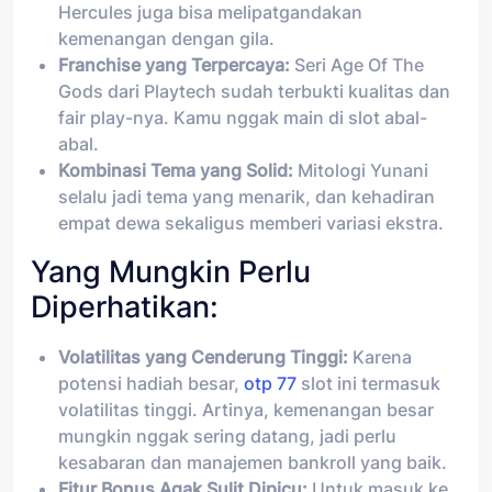
Hercules juga bisa melipatgandakan
kemenangan dengan gila.
Franchise yang Terpercaya:
Seri Age Of The
Gods dari Playtech sudah terbukti kualitas dan
fair play-nya. Kamu nggak main di slot abal-
abal.
Kombinasi Tema yang Solid:
Mitologi Yunani
selalu jadi tema yang menarik, dan kehadiran
empat dewa sekaligus memberi variasi ekstra.
Yang Mungkin Perlu
Diperhatikan:
Volatilitas yang Cenderung Tinggi:
Karena
potensi hadiah besar,
otp 77
slot ini termasuk
volatilitas tinggi. Artinya, kemenangan besar
mungkin nggak sering datang, jadi perlu
kesabaran dan manajemen bankroll yang baik.
Fitur Bonus Agak Sulit Dipicu:
Untuk masuk ke