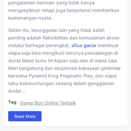
pengalaman bermain yang tidak hanya
mengasyikkan tetapi juga berpotensi memberikan
kemenangan nyata.
Selain itu, keunggulan lain yang tidak kalah
penting adalah fleksibilitas dan kemudahan akses
melalui berbagai perangkat,
situs gacor
membuat
siapa saja bisa mengikuti serunya petualangan di
dunia Mesir kuno ini kapan saja dan di mana saja.
Mari bergabung dan eksplorasi kekayaan piramida
bersama Pyramid King Pragmatic Play, dan siapa
tahu keberuntungan sedang dalam genggaman
Anda!…
Tag:
Game Slot Online Terbaik
Read More