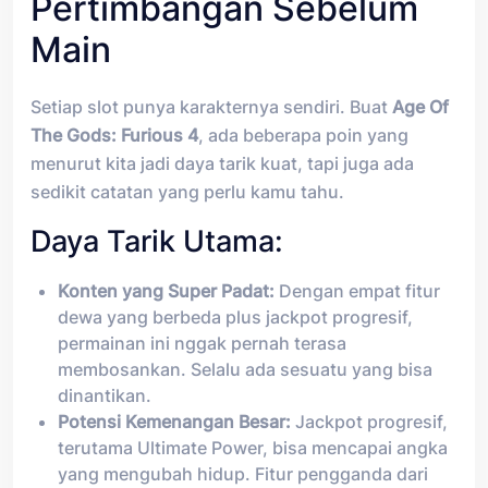
Pertimbangan Sebelum
Main
Setiap slot punya karakternya sendiri. Buat
Age Of
The Gods: Furious 4
, ada beberapa poin yang
menurut kita jadi daya tarik kuat, tapi juga ada
sedikit catatan yang perlu kamu tahu.
Daya Tarik Utama:
Konten yang Super Padat:
Dengan empat fitur
dewa yang berbeda plus jackpot progresif,
permainan ini nggak pernah terasa
membosankan. Selalu ada sesuatu yang bisa
dinantikan.
Potensi Kemenangan Besar:
Jackpot progresif,
terutama Ultimate Power, bisa mencapai angka
yang mengubah hidup. Fitur pengganda dari