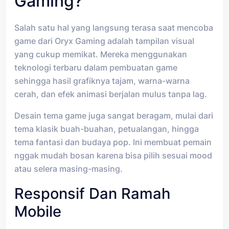
Gaming?
Salah satu hal yang langsung terasa saat mencoba
game dari Oryx Gaming adalah tampilan visual
yang cukup memikat. Mereka menggunakan
teknologi terbaru dalam pembuatan game
sehingga hasil grafiknya tajam, warna-warna
cerah, dan efek animasi berjalan mulus tanpa lag.
Desain tema game juga sangat beragam, mulai dari
tema klasik buah-buahan, petualangan, hingga
tema fantasi dan budaya pop. Ini membuat pemain
nggak mudah bosan karena bisa pilih sesuai mood
atau selera masing-masing.
Responsif Dan Ramah
Mobile