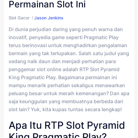
Permainan Slot Ini
Slot Gacor
Jason Jenkins
Di dunia perjudian daring yang penuh warna dan
inovatif, penyedia game seperti Pragmatic Play
terus berinovasi untuk menghadirkan pengalaman
bermain yang tak terlupakan. Salah satu judul yang
sedang naik daun dan menjadi perhatian para
penggemar slot online adalah RTP Slot Pyramid
King Pragmatic Play. Bagaimana permainan ini
mampu menarik perhatian sekaligus menawarkan
peluang besar untuk meraih kemenangan? Dan apa
saja keunggulan yang membuatnya berbeda dari
slot lain? Yuk, kita kupas tuntas secara lengkap!
Apa Itu RTP Slot Pyramid
King Pragmatic Play?