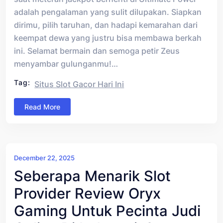
adalah pengalaman yang sulit dilupakan. Siapkan
dirimu, pilih taruhan, dan hadapi kemarahan dari
keempat dewa yang justru bisa membawa berkah
ini. Selamat bermain dan semoga petir Zeus
menyambar gulunganmu!…
Tag:
Situs Slot Gacor Hari Ini
Read More
December 22, 2025
Seberapa Menarik Slot
Provider Review Oryx
Gaming Untuk Pecinta Judi