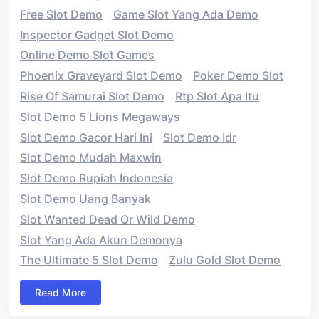
Free Slot Demo
Game Slot Yang Ada Demo
Inspector Gadget Slot Demo
Online Demo Slot Games
Phoenix Graveyard Slot Demo
Poker Demo Slot
Rise Of Samurai Slot Demo
Rtp Slot Apa Itu
Slot Demo 5 Lions Megaways
Slot Demo Gacor Hari Ini
Slot Demo Idr
Slot Demo Mudah Maxwin
Slot Demo Rupiah Indonesia
Slot Demo Uang Banyak
Slot Wanted Dead Or Wild Demo
Slot Yang Ada Akun Demonya
The Ultimate 5 Slot Demo
Zulu Gold Slot Demo
Read More