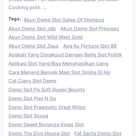
Cooking pots. …
Tags:
Akun Demo Slot Gates Of Olympus
Akun Demo Slot Jdb
Akun Demo Slot Princess
Akun Demo Slot Wild West Gold
Akun Demo Slot Zeus
Apa Itu Fortune Slot 88
Apakah Yang Dimaksud Dengan Batig Slot Politik
Aplikasi Slot Yang Bisa Menghasilkan Uang
Cara Menang Banyak Main Slot Online Di Hp
Cat Clans Slot Demo
Demo Slot Pg Soft Queen Bounty
Demo Slot Play N Go
Demo Slot Pragmatic Great Rhino
Demo Slot Scopa
Demo Sweet Bonanza Xmas Slot
Demo The Dog House Slot
Fat Santa Demo Slot