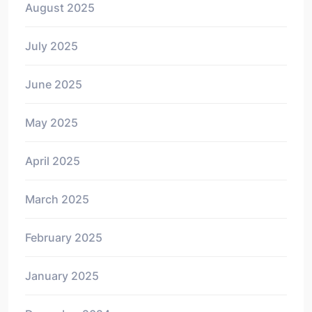
August 2025
July 2025
June 2025
May 2025
April 2025
March 2025
February 2025
January 2025