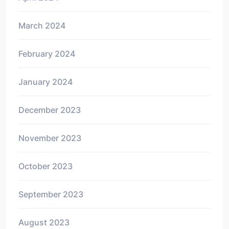
March 2024
February 2024
January 2024
December 2023
November 2023
October 2023
September 2023
August 2023