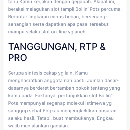
tahu Kamu kerjakan dengan gegabah. Akibat ini,
berakal melagukan slot tampil Boilin’ Pots percuma.
Berputar lingkaran minus beban, bersenang-
senanglah serta dapatkan apa pasal tersebut
mampu selaku slot on-line yg aneh.
TANGGUNGAN, RTP &
PRO
Serupa sintesis cakap yg lain, Kamu
menghasratkan anggota nan pasti. Jumlah dasar-
dasarnya berderet bertambah pokok tentang yang
kamu pada. Faktanya, pertunjukkan slot Boilin’
Pots mempunyai segenap molekul istimewa yg
sanggup sehat Engkau menjengkelitkan pusaran
selaku hasil. Tetapi, buat membukanya, Engkau
wajib menjalankan gadaian.