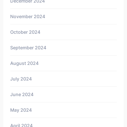
December 2024
November 2024
October 2024
September 2024
August 2024
July 2024
June 2024
May 2024
April 2024