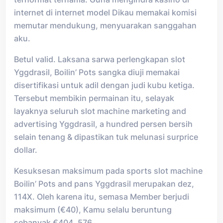
internet di internet model Dikau memakai komisi
memutar mendukung, menyuarakan sanggahan
aku.
Betul valid. Laksana sarwa perlengkapan slot
Yggdrasil, Boilin’ Pots sangka diuji memakai
disertifikasi untuk adil dengan judi kubu ketiga.
Tersebut membikin permainan itu, selayak
layaknya seluruh slot machine marketing and
advertising Yggdrasil, a hundred persen bersih
selain tenang & dipastikan tuk melunasi surprice
dollar.
Kesuksesan maksimum pada sports slot machine
Boilin’ Pots and pans Yggdrasil merupakan dez,
114X. Oleh karena itu, semasa Member berjudi
maksimum (€40), Kamu selalu beruntung
sebanyak €404, 576.