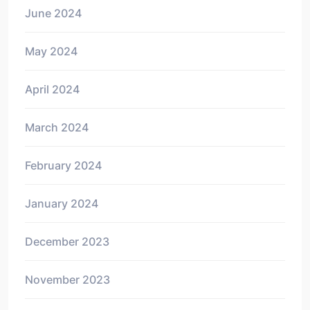
June 2024
May 2024
April 2024
March 2024
February 2024
January 2024
December 2023
November 2023