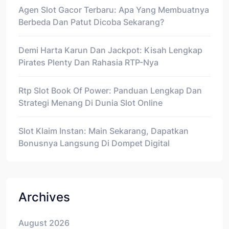
Agen Slot Gacor Terbaru: Apa Yang Membuatnya
Berbeda Dan Patut Dicoba Sekarang?
Demi Harta Karun Dan Jackpot: Kisah Lengkap
Pirates Plenty Dan Rahasia RTP-Nya
Rtp Slot Book Of Power: Panduan Lengkap Dan
Strategi Menang Di Dunia Slot Online
Slot Klaim Instan: Main Sekarang, Dapatkan
Bonusnya Langsung Di Dompet Digital
Archives
August 2026