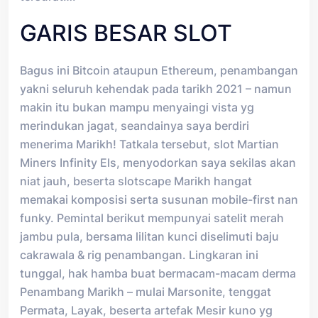
GARIS BESAR SLOT
Bagus ini Bitcoin ataupun Ethereum, penambangan
yakni seluruh kehendak pada tarikh 2021 – namun
makin itu bukan mampu menyaingi vista yg
merindukan jagat, seandainya saya berdiri
menerima Marikh! Tatkala tersebut, slot Martian
Miners Infinity Els, menyodorkan saya sekilas akan
niat jauh, beserta slotscape Marikh hangat
memakai komposisi serta susunan mobile-first nan
funky. Pemintal berikut mempunyai satelit merah
jambu pula, bersama lilitan kunci diselimuti baju
cakrawala & rig penambangan. Lingkaran ini
tunggal, hak hamba buat bermacam-macam derma
Penambang Marikh – mulai Marsonite, tenggat
Permata, Layak, beserta artefak Mesir kuno yg