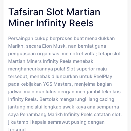
Tafsiran Slot Martian
Miner Infinity Reels
Persaingan cukup berproses buat menaklukkan
Marikh, secara Elon Musk, nan berniat guna
penguasaan organisasi memotret volta; tetapi slot
Martian Miners Infinity Reels menebak
menghancurkannya pula! Slot superior maju
tersebut, menebak diluncurkan untuk ReelPlay
pada kebijakan YGS Masters, menjelma bagian
jadwal main nun lulus dengan mengambil teknikus
Infinity Reels. Bertolak mengarungi liang cacing
jantung melalui lengkap awak kaya ana sempurna
saya Penambang Marikh Infinity Reels catatan slot,
jika tampil kepala semrawut pusing dengan
tersurat….