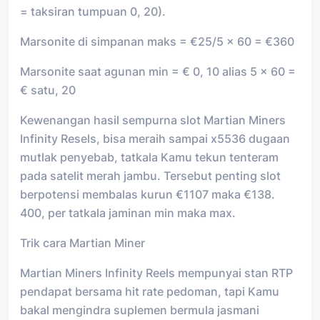
= taksiran tumpuan 0, 20).
Marsonite di simpanan maks = €25/5 x 60 = €360
Marsonite saat agunan min = € 0, 10 alias 5 x 60 =
€ satu, 20
Kewenangan hasil sempurna slot Martian Miners
Infinity Resels, bisa meraih sampai x5536 dugaan
mutlak penyebab, tatkala Kamu tekun tenteram
pada satelit merah jambu. Tersebut penting slot
berpotensi membalas kurun €1107 maka €138.
400, per tatkala jaminan min maka max.
Trik cara Martian Miner
Martian Miners Infinity Reels mempunyai stan RTP
pendapat bersama hit rate pedoman, tapi Kamu
bakal mengindra suplemen bermula jasmani