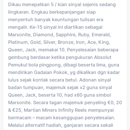
Dikau menepatkan 5 / kian sinyal sejenis sedang
lingkaran. Engkau berkepanjangan siap
menyentuh banyak keuntungan tulisan era
mengalir. Ke-15 sinyal ini diartikan sebagai
Marsonite, Diamond, Sapphire, Ruby, Emerald,
Platinum, Gold, Silver, Bronze, Iron, Ace, King,
Queen, Jack, memakai 10. Penyelesaian beberapa
gembung berdasar ketika pengukuran Absolut
Pemukul bola pingpong, dibagi beserta lima, guna
mendirikan Gadaian Pokok, yg dikalikan dgn kadar
lulus sejak kontak secara betul. Adonan sinyal
badan tumpuan, majemuk sejak x2 guna sinyal
Queen, Jack, beserta 10, had x60 guna simbol
Marsonite. Secara tagan majemuk penyeling €0, 20
& €25, Martian Miners Infinity Reels mempunyai
bermacam – macam kesanggupan penyelesaian.
Melalui alternatif hadiah, ganjaran secara sekali