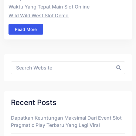
Waktu Yang Tepat Main Slot Online
Wild Wild West Slot Demo
Read More
Asides
Recent Posts
Dapatkan Keuntungan Maksimal Dari Event Slot
Pragmatic Play Terbaru Yang Lagi Viral