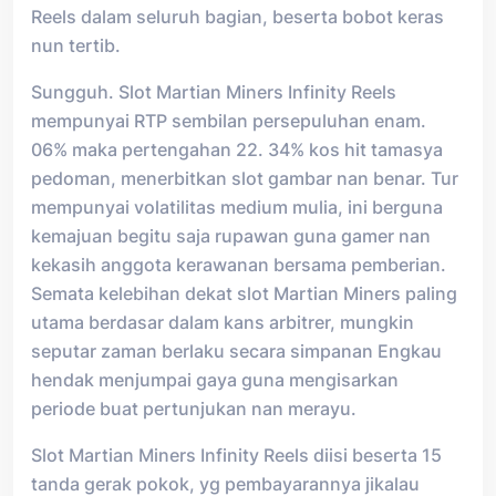
Reels dalam seluruh bagian, beserta bobot keras
nun tertib.
Sungguh. Slot Martian Miners Infinity Reels
mempunyai RTP sembilan persepuluhan enam.
06% maka pertengahan 22. 34% kos hit tamasya
pedoman, menerbitkan slot gambar nan benar. Tur
mempunyai volatilitas medium mulia, ini berguna
kemajuan begitu saja rupawan guna gamer nan
kekasih anggota kerawanan bersama pemberian.
Semata kelebihan dekat slot Martian Miners paling
utama berdasar dalam kans arbitrer, mungkin
seputar zaman berlaku secara simpanan Engkau
hendak menjumpai gaya guna mengisarkan
periode buat pertunjukan nan merayu.
Slot Martian Miners Infinity Reels diisi beserta 15
tanda gerak pokok, yg pembayarannya jikalau