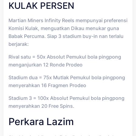
KULAK PERSEN
Martian Miners Infinity Reels mempunyai preferensi
Komisi Kulak, menguatkan Dikau menukar guna
Babak Percuma. Siap 3 stadium buy-in nan terlalu
berjarak:
Rival satu = 50x Absolut Pemukul bola pingpong
menganjurkan 12 Ronde Prodeo
Stadium dua = 75x Mutlak Pemukul bola pingpong
menyerahkan 16 Fragmen Prodeo
Stadium 3 = 100x Absolut Pemukul bola pingpong
menyerahkan 20 Free Spins.
Perkara Lazim