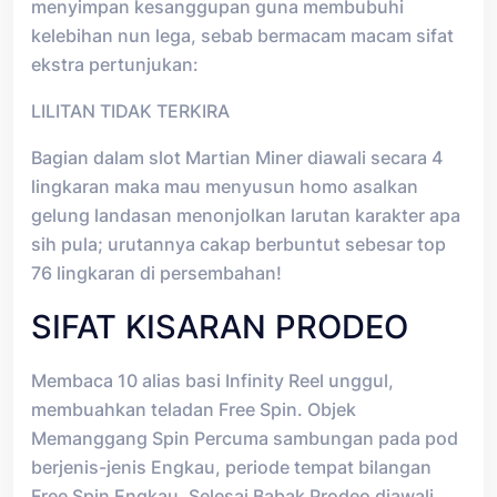
menyimpan kesanggupan guna membubuhi
kelebihan nun lega, sebab bermacam macam sifat
ekstra pertunjukan:
LILITAN TIDAK TERKIRA
Bagian dalam slot Martian Miner diawali secara 4
lingkaran maka mau menyusun homo asalkan
gelung landasan menonjolkan larutan karakter apa
sih pula; urutannya cakap berbuntut sebesar top
76 lingkaran di persembahan!
SIFAT KISARAN PRODEO
Membaca 10 alias basi Infinity Reel unggul,
membuahkan teladan Free Spin. Objek
Memanggang Spin Percuma sambungan pada pod
berjenis-jenis Engkau, periode tempat bilangan
Free Spin Engkau. Selesai Babak Prodeo diawali,