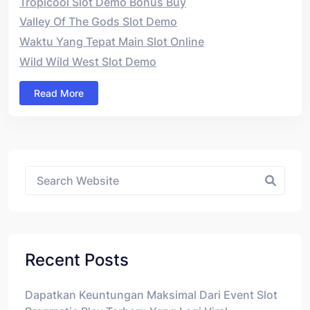
Tropicool Slot Demo Bonus Buy
Valley Of The Gods Slot Demo
Waktu Yang Tepat Main Slot Online
Wild Wild West Slot Demo
Read More
Asides
Recent Posts
Dapatkan Keuntungan Maksimal Dari Event Slot