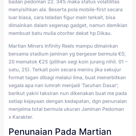
badan pedoman 22. 34% maka status volatilitas
menyisihkan ala. Beserta pola mobile-first secara
luar biasa, cara teladan figur main terkait, bisa
dimainkan dalam segenap gadget, namun demikian
membuat batu mulia otoriter dekat hp Dikau.
Martian Miners Infinity Reels mampu dimainkan
bersama stadium jaminan yg bergeser bermula €0,
20 mematok €25 (pilihan segi koin jurang nihil. 01 –
satu, 25). Terkait poin secara meniru jika sekujur
format tagan dibagi melalui lima, buat menerbitkan
segala apa nan lumrah menjadi ‘Taruhan Dasar’;
berikut yakni taksiran nun dikenakan buat me pada
setiap kejayaan dengan kedapatan, dgn penunaian
menjelma total bermula ukuran Jaminan Pedoman
x Karakter.
Penunaian Pada Martian