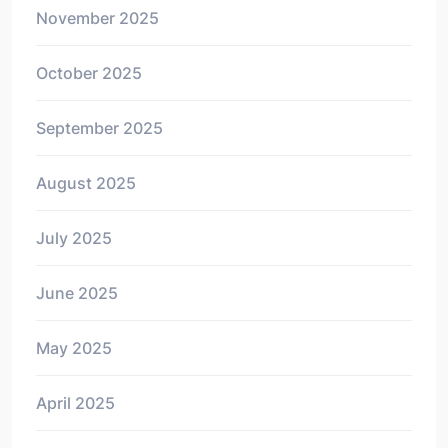
November 2025
October 2025
September 2025
August 2025
July 2025
June 2025
May 2025
April 2025