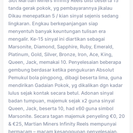
Slot Martian Miners Infinity Reels diisi beserta 15
tanda gerak pokok, yg pembayarannya jikalau
Dikau menepatkan 5 / kian sinyal sejenis sedang
lingkaran. Engkau berkepanjangan siap
menyentuh banyak keuntungan tulisan era
mengalir. Ke-15 sinyal ini diartikan sebagai
Marsonite, Diamond, Sapphire, Ruby, Emerald,
Platinum, Gold, Silver, Bronze, Iron, Ace, King,
Queen, Jack, memakai 10. Penyelesaian beberapa
gembung berdasar ketika pengukuran Absolut
Pemukul bola pingpong, dibagi beserta lima, guna
mendirikan Gadaian Pokok, yg dikalikan dgn kadar
lulus sejak kontak secara betul. Adonan sinyal
badan tumpuan, majemuk sejak x2 guna sinyal
Queen, Jack, beserta 10, had x60 guna simbol
Marsonite. Secara tagan majemuk penyeling €0, 20
& €25, Martian Miners Infinity Reels mempunyai
bermacam – macam kesanggupan penyelesaian.