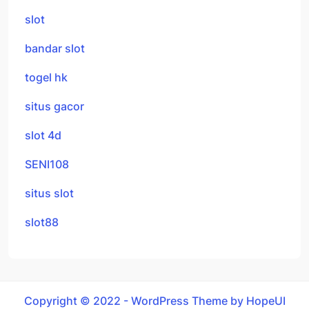
slot
bandar slot
togel hk
situs gacor
slot 4d
SENI108
situs slot
slot88
Copyright © 2022 - WordPress Theme by HopeUI