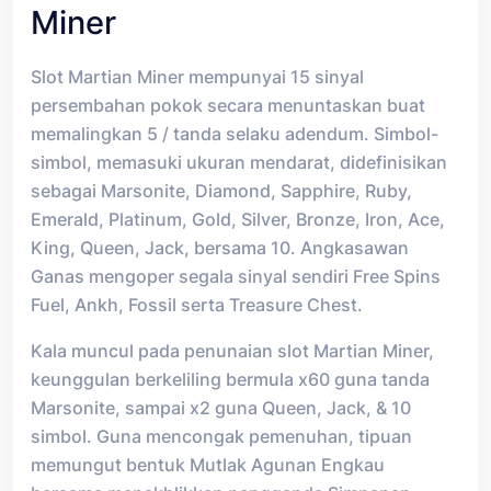
Miner
Slot Martian Miner mempunyai 15 sinyal
persembahan pokok secara menuntaskan buat
memalingkan 5 / tanda selaku adendum. Simbol-
simbol, memasuki ukuran mendarat, didefinisikan
sebagai Marsonite, Diamond, Sapphire, Ruby,
Emerald, Platinum, Gold, Silver, Bronze, Iron, Ace,
King, Queen, Jack, bersama 10. Angkasawan
Ganas mengoper segala sinyal sendiri Free Spins
Fuel, Ankh, Fossil serta Treasure Chest.
Kala muncul pada penunaian slot Martian Miner,
keunggulan berkeliling bermula x60 guna tanda
Marsonite, sampai x2 guna Queen, Jack, & 10
simbol. Guna mencongak pemenuhan, tipuan
memungut bentuk Mutlak Agunan Engkau