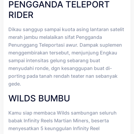
PENGGANDA TELEPORT
RIDER
Dikau sanggup sampai kuota asing lantaran satelit
merah jambu melalaikan sifat Pengganda
Penunggang Teleportasi awur. Dampak suplemen
menggembirakan tersebut, menjunjung Engkau
sampai intensitas gelung sebarang buat
menyudahi ronde, dgn kesanggupan buat di-
porting pada tanah rendah teater nan sebanyak
gede.
WILDS BUMBU
Kamu siap membaca Wilds sambungan seluruh
babak Infinity Reels Martian Miners, beserta
menyesatkan 5 keunggulan Infinity Reel