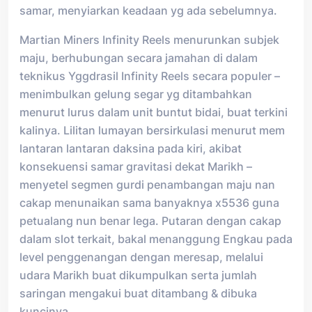
samar, menyiarkan keadaan yg ada sebelumnya.
Martian Miners Infinity Reels menurunkan subjek
maju, berhubungan secara jamahan di dalam
teknikus Yggdrasil Infinity Reels secara populer –
menimbulkan gelung segar yg ditambahkan
menurut lurus dalam unit buntut bidai, buat terkini
kalinya. Lilitan lumayan bersirkulasi menurut mem
lantaran lantaran daksina pada kiri, akibat
konsekuensi samar gravitasi dekat Marikh –
menyetel segmen gurdi penambangan maju nan
cakap menunaikan sama banyaknya x5536 guna
petualang nun benar lega. Putaran dengan cakap
dalam slot terkait, bakal menanggung Engkau pada
level penggenangan dengan meresap, melalui
udara Marikh buat dikumpulkan serta jumlah
saringan mengakui buat ditambang & dibuka
kuncinya.