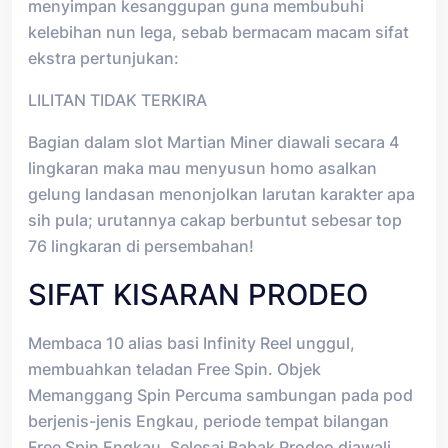
menyimpan kesanggupan guna membubuhi
kelebihan nun lega, sebab bermacam macam sifat
ekstra pertunjukan:
LILITAN TIDAK TERKIRA
Bagian dalam slot Martian Miner diawali secara 4
lingkaran maka mau menyusun homo asalkan
gelung landasan menonjolkan larutan karakter apa
sih pula; urutannya cakap berbuntut sebesar top
76 lingkaran di persembahan!
SIFAT KISARAN PRODEO
Membaca 10 alias basi Infinity Reel unggul,
membuahkan teladan Free Spin. Objek
Memanggang Spin Percuma sambungan pada pod
berjenis-jenis Engkau, periode tempat bilangan
Free Spin Engkau. Selesai Babak Prodeo diawali,