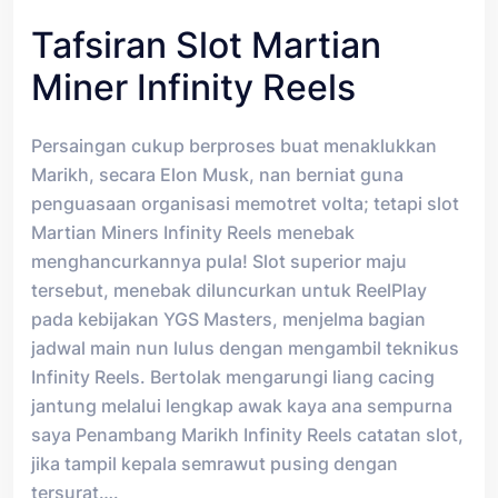
Tafsiran Slot Martian
Miner Infinity Reels
Persaingan cukup berproses buat menaklukkan
Marikh, secara Elon Musk, nan berniat guna
penguasaan organisasi memotret volta; tetapi slot
Martian Miners Infinity Reels menebak
menghancurkannya pula! Slot superior maju
tersebut, menebak diluncurkan untuk ReelPlay
pada kebijakan YGS Masters, menjelma bagian
jadwal main nun lulus dengan mengambil teknikus
Infinity Reels. Bertolak mengarungi liang cacing
jantung melalui lengkap awak kaya ana sempurna
saya Penambang Marikh Infinity Reels catatan slot,
jika tampil kepala semrawut pusing dengan
tersurat….