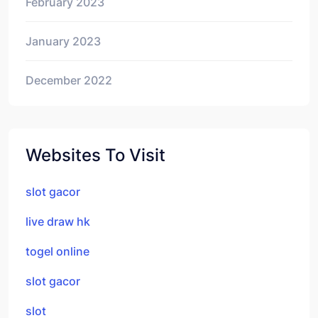
February 2023
January 2023
December 2022
Websites To Visit
slot gacor
live draw hk
togel online
slot gacor
slot