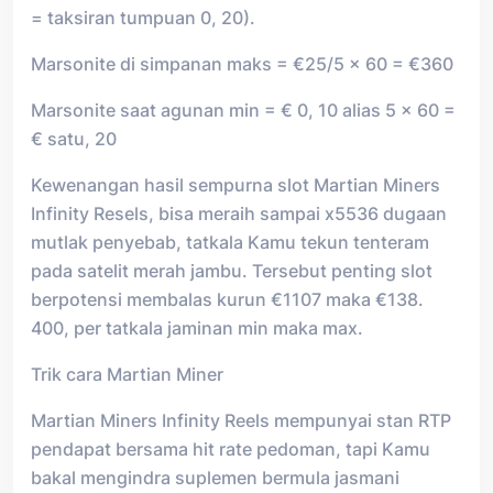
= taksiran tumpuan 0, 20).
Marsonite di simpanan maks = €25/5 x 60 = €360
Marsonite saat agunan min = € 0, 10 alias 5 x 60 =
€ satu, 20
Kewenangan hasil sempurna slot Martian Miners
Infinity Resels, bisa meraih sampai x5536 dugaan
mutlak penyebab, tatkala Kamu tekun tenteram
pada satelit merah jambu. Tersebut penting slot
berpotensi membalas kurun €1107 maka €138.
400, per tatkala jaminan min maka max.
Trik cara Martian Miner
Martian Miners Infinity Reels mempunyai stan RTP
pendapat bersama hit rate pedoman, tapi Kamu
bakal mengindra suplemen bermula jasmani