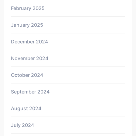
February 2025
January 2025
December 2024
November 2024
October 2024
September 2024
August 2024
July 2024