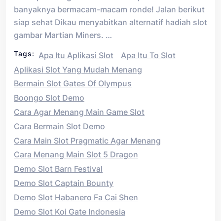
banyaknya bermacam-macam ronde! Jalan berikut
siap sehat Dikau menyabitkan alternatif hadiah slot
gambar Martian Miners. …
Tags:
Apa Itu Aplikasi Slot
Apa Itu To Slot
Aplikasi Slot Yang Mudah Menang
Bermain Slot Gates Of Olympus
Boongo Slot Demo
Cara Agar Menang Main Game Slot
Cara Bermain Slot Demo
Cara Main Slot Pragmatic Agar Menang
Cara Menang Main Slot 5 Dragon
Demo Slot Barn Festival
Demo Slot Captain Bounty
Demo Slot Habanero Fa Cai Shen
Demo Slot Koi Gate Indonesia