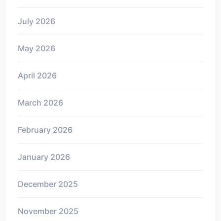
July 2026
May 2026
April 2026
March 2026
February 2026
January 2026
December 2025
November 2025