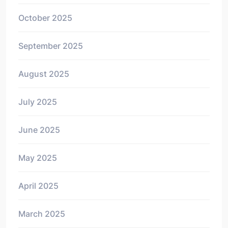
October 2025
September 2025
August 2025
July 2025
June 2025
May 2025
April 2025
March 2025