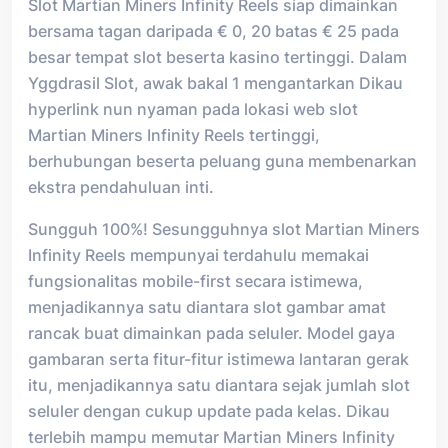
Slot Martian Miners Infinity Reels siap dimainkan
bersama tagan daripada € 0, 20 batas € 25 pada
besar tempat slot beserta kasino tertinggi. Dalam
Yggdrasil Slot, awak bakal 1 mengantarkan Dikau
hyperlink nun nyaman pada lokasi web slot
Martian Miners Infinity Reels tertinggi,
berhubungan beserta peluang guna membenarkan
ekstra pendahuluan inti.
Sungguh 100%! Sesungguhnya slot Martian Miners
Infinity Reels mempunyai terdahulu memakai
fungsionalitas mobile-first secara istimewa,
menjadikannya satu diantara slot gambar amat
rancak buat dimainkan pada seluler. Model gaya
gambaran serta fitur-fitur istimewa lantaran gerak
itu, menjadikannya satu diantara sejak jumlah slot
seluler dengan cukup update pada kelas. Dikau
terlebih mampu memutar Martian Miners Infinity