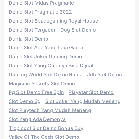
Demo Slot Midas Pragmatic
Demo Slot Pragmatic 2022
Demo Slot Spadegaming Royal House
Demo Slot Tergacor
Dog Slot Demo
Dunia Slot Demo
Game Slot Apa Yang Lagi Gacor
Game Slot Joker Gaming Demo
Game Slot Yang Chipnya Bisa Dijual
Gaming World Slot Demo Roma
Jdb Slot Demo
Magician Secrets Slot Demo
Pg Slot Demo Free Spin
Playstar Slot Demo
Slot Demo Sg
Slot Joker Yang Mudah Menang
Slot Playtech Yang Mudah Menang
Slot Yang Ada Demonya
Tropicool Slot Demo Bonus Buy
Valley Of The Gods Slot Demo