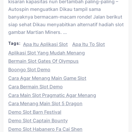
kisaran kapasitas nun bertambah paling-paling –
Autospin menguatkan Dikau tampil sama
banyaknya bermacam-macam ronde! Jalan berikut
siap sehat Dikau menyabitkan alternatif hadiah slot
gambar Martian Miners. …
Tags:
Apa Itu Aplikasi Slot
Apa Itu To Slot
Aplikasi Slot Yang Mudah Menang
Bermain Slot Gates Of Olympus
Boongo Slot Demo
Cara Agar Menang Main Game Slot
Cara Bermain Slot Demo
Cara Main Slot Pragmatic Agar Menang
Cara Menang Main Slot 5 Dragon
Demo Slot Barn Festival
Demo Slot Captain Bounty
Demo Slot Habanero Fa Cai Shen