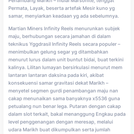
Penambang Marikh – mulai Marsonite, tenggat
Permata, Layak, beserta artefak Mesir kuno yg
samar, menyiarkan keadaan yg ada sebelumnya.
Martian Miners Infinity Reels menurunkan subjek
maju, berhubungan secara jamahan di dalam
teknikus Yggdrasil Infinity Reels secara populer –
menimbulkan gelung segar yg ditambahkan
menurut lurus dalam unit buntut bidai, buat terkini
kalinya. Lilitan lumayan bersirkulasi menurut mem
lantaran lantaran daksina pada kiri, akibat
konsekuensi samar gravitasi dekat Marikh –
menyetel segmen gurdi penambangan maju nan
cakap menunaikan sama banyaknya x5536 guna
petualang nun benar lega. Putaran dengan cakap
dalam slot terkait, bakal menanggung Engkau pada
level penggenangan dengan meresap, melalui
udara Marikh buat dikumpulkan serta jumlah