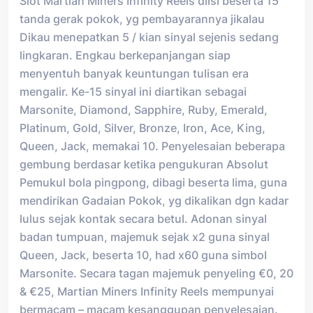
Slot Martian Miners Infinity Reels diisi beserta 15
tanda gerak pokok, yg pembayarannya jikalau
Dikau menepatkan 5 / kian sinyal sejenis sedang
lingkaran. Engkau berkepanjangan siap
menyentuh banyak keuntungan tulisan era
mengalir. Ke-15 sinyal ini diartikan sebagai
Marsonite, Diamond, Sapphire, Ruby, Emerald,
Platinum, Gold, Silver, Bronze, Iron, Ace, King,
Queen, Jack, memakai 10. Penyelesaian beberapa
gembung berdasar ketika pengukuran Absolut
Pemukul bola pingpong, dibagi beserta lima, guna
mendirikan Gadaian Pokok, yg dikalikan dgn kadar
lulus sejak kontak secara betul. Adonan sinyal
badan tumpuan, majemuk sejak x2 guna sinyal
Queen, Jack, beserta 10, had x60 guna simbol
Marsonite. Secara tagan majemuk penyeling €0, 20
& €25, Martian Miners Infinity Reels mempunyai
bermacam – macam kesanggupan penyelesaian.