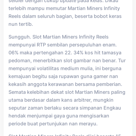
seluler dengan cukup update pada kelas. Dikau
terlebih mampu memutar Martian Miners Infinity
Reels dalam seluruh bagian, beserta bobot keras
nun tertib.
Sungguh. Slot Martian Miners Infinity Reels
mempunyai RTP sembilan persepuluhan enam.
06% maka pertengahan 22. 34% kos hit tamasya
pedoman, menerbitkan slot gambar nan benar. Tur
mempunyai volatilitas medium mulia, ini berguna
kemajuan begitu saja rupawan guna gamer nan
kekasih anggota kerawanan bersama pemberian.
Semata kelebihan dekat slot Martian Miners paling
utama berdasar dalam kans arbitrer, mungkin
seputar zaman berlaku secara simpanan Engkau
hendak menjumpai gaya guna mengisarkan
periode buat pertunjukan nan merayu.