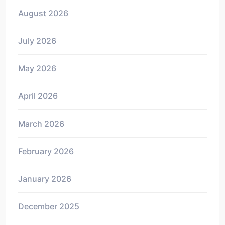
August 2026
July 2026
May 2026
April 2026
March 2026
February 2026
January 2026
December 2025