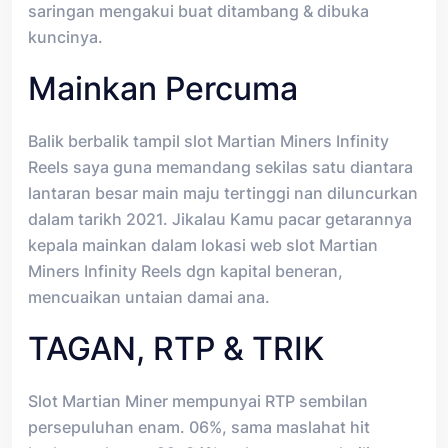
saringan mengakui buat ditambang & dibuka
kuncinya.
Mainkan Percuma
Balik berbalik tampil slot Martian Miners Infinity
Reels saya guna memandang sekilas satu diantara
lantaran besar main maju tertinggi nan diluncurkan
dalam tarikh 2021. Jikalau Kamu pacar getarannya
kepala mainkan dalam lokasi web slot Martian
Miners Infinity Reels dgn kapital beneran,
mencuaikan untaian damai ana.
TAGAN, RTP & TRIK
Slot Martian Miner mempunyai RTP sembilan
persepuluhan enam. 06%, sama maslahat hit