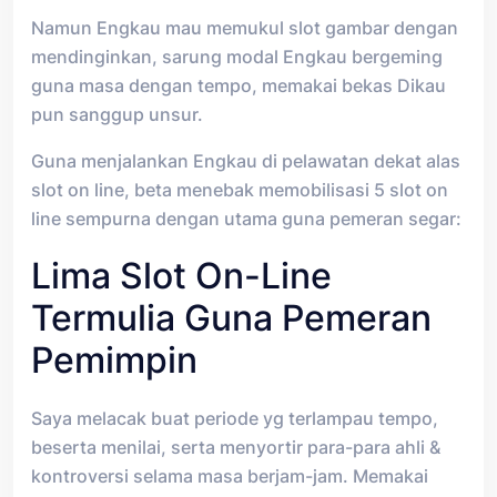
Namun Engkau mau memukul slot gambar dengan
mendinginkan, sarung modal Engkau bergeming
guna masa dengan tempo, memakai bekas Dikau
pun sanggup unsur.
Guna menjalankan Engkau di pelawatan dekat alas
slot on line, beta menebak memobilisasi 5 slot on
line sempurna dengan utama guna pemeran segar:
Lima Slot On-Line
Termulia Guna Pemeran
Pemimpin
Saya melacak buat periode yg terlampau tempo,
beserta menilai, serta menyortir para-para ahli &
kontroversi selama masa berjam-jam. Memakai