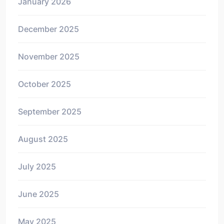
January 2026
December 2025
November 2025
October 2025
September 2025
August 2025
July 2025
June 2025
May 2025