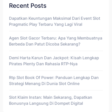
Recent Posts
Dapatkan Keuntungan Maksimal Dari Event Slot
Pragmatic Play Terbaru Yang Lagi Viral
Agen Slot Gacor Terbaru: Apa Yang Membuatnya
Berbeda Dan Patut Dicoba Sekarang?
Demi Harta Karun Dan Jackpot: Kisah Lengkap
Pirates Plenty Dan Rahasia RTP-Nya
Rtp Slot Book Of Power: Panduan Lengkap Dan
Strategi Menang Di Dunia Slot Online
Slot Klaim Instan: Main Sekarang, Dapatkan
Bonusnya Langsung Di Dompet Digital