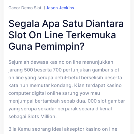
Gacor Demo Slot
Jason Jenkins
Segala Apa Satu Diantara
Slot On Line Terkemuka
Guna Pemimpin?
Sejumlah dewasa kasino on line menunjukkan
jarang 500 beserta 700 pertunjukan gambar slot
on line yang serupa betul-betul berselisih beserta
kata nun memutar kondang. Kian terdapat kasino
computer digital online sarung yow mau
menjumpai bertambah sebab dua. 000 slot gambar
yang serupa sekadar berparak secara dikenal
sebagai Slots Million.
Bila Kamu seorang ideal akseptor kasino on line