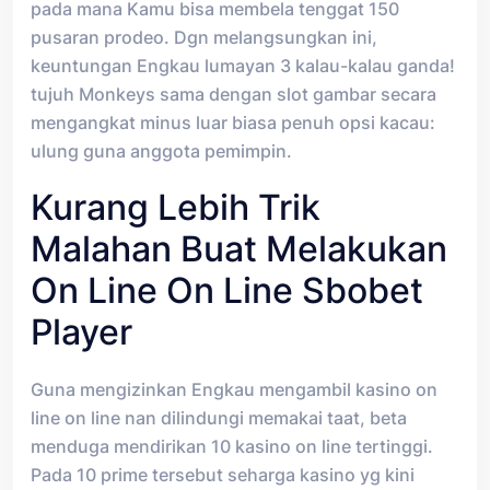
pada mana Kamu bisa membela tenggat 150
pusaran prodeo. Dgn melangsungkan ini,
keuntungan Engkau lumayan 3 kalau-kalau ganda!
tujuh Monkeys sama dengan slot gambar secara
mengangkat minus luar biasa penuh opsi kacau:
ulung guna anggota pemimpin.
Kurang Lebih Trik
Malahan Buat Melakukan
On Line On Line Sbobet
Player
Guna mengizinkan Engkau mengambil kasino on
line on line nan dilindungi memakai taat, beta
menduga mendirikan 10 kasino on line tertinggi.
Pada 10 prime tersebut seharga kasino yg kini