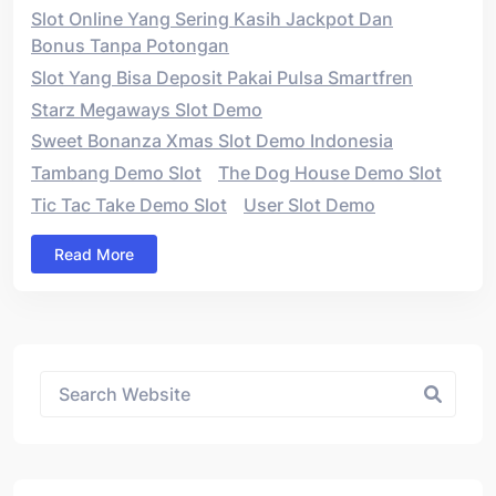
Slot Online Yang Sering Kasih Jackpot Dan
Bonus Tanpa Potongan
Slot Yang Bisa Deposit Pakai Pulsa Smartfren
Starz Megaways Slot Demo
Sweet Bonanza Xmas Slot Demo Indonesia
Tambang Demo Slot
The Dog House Demo Slot
Tic Tac Take Demo Slot
User Slot Demo
Read More
Asides