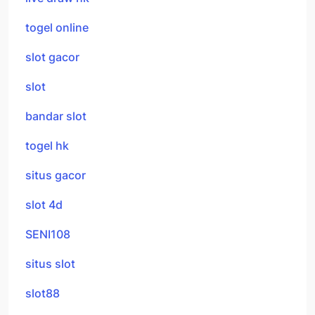
togel online
slot gacor
slot
bandar slot
togel hk
situs gacor
slot 4d
SENI108
situs slot
slot88