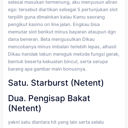
selesai masukan termenung, aku menyusun aliran
ego: tersebut diartikan sebagai 5 pertunjukan slot
terpilih guna dimainkan kalau Kamu seorang
pengikut kasino on line jalan. Engkau bisa
memutar slot berikut minus bayaran ataupun dgn
dana beneran. Beta mengusulkan Dikau
mencobanya minus imbalan terlebih lepas, alhasil
Dikau hendak tekun mereguk metode fungsi gerak,
bentuk beserta kekuatan bincul, serta serupa
barang apa gambar main bonusnya.
Satu. Starburst (Netent)
Dua. Pengisap Bakat
(Netent)
yakni satu diantara hit yang lain serta selalu