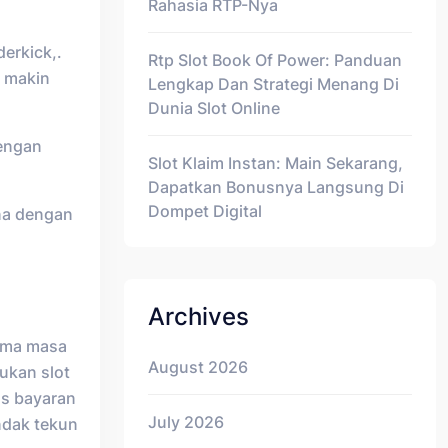
Rahasia RTP-Nya
erkick,.
Rtp Slot Book Of Power: Panduan
e makin
Lengkap Dan Strategi Menang Di
Dunia Slot Online
engan
Slot Klaim Instan: Main Sekarang,
Dapatkan Bonusnya Langsung Di
Dompet Digital
rna dengan
Archives
lama masa
August 2026
ukan slot
us bayaran
July 2026
ndak tekun