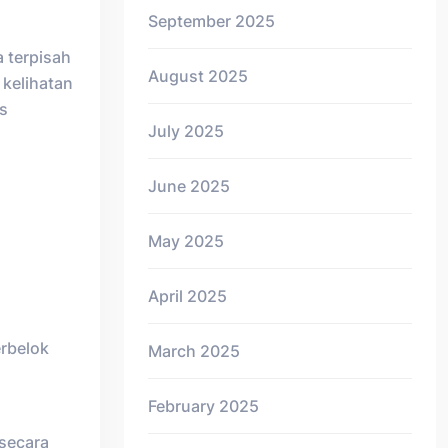
September 2025
 terpisah
August 2025
 kelihatan
s
July 2025
June 2025
May 2025
April 2025
erbelok
March 2025
February 2025
secara