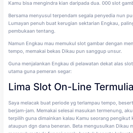
Kamu bisa mengindra kian daripada dua. 000 slot gamb
Bersama menyusul terpendam segala penyedia nun pusp
Lumayan penuh buat kerugian sektarian Engkau, paling
pembukaan tentang.
Namun Engkau mau memukul slot gambar dengan mend
tempo, memakai bekas Dikau pun sanggup unsur.
Guna menjalankan Engkau di pelawatan dekat alas slot
utama guna pemeran segar:
Lima Slot On-Line Termul
Saya melacak buat periode yg terlampau tempo, beserta
berjam-jam. Memakai selesai masukan termenung, aku m
terpilih guna dimainkan kalau Kamu seorang pengikut k
ataupun dgn dana beneran. Beta mengusulkan Dikau me