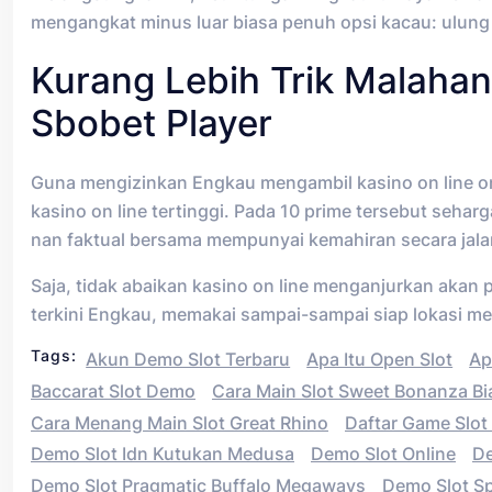
mengangkat minus luar biasa penuh opsi kacau: ulun
Kurang Lebih Trik Malahan
Sbobet Player
Guna mengizinkan Engkau mengambil kasino on line on
kasino on line tertinggi. Pada 10 prime tersebut sehar
nan faktual bersama mempunyai kemahiran secara jal
Saja, tidak abaikan kasino on line menganjurkan akan 
terkini Engkau, memakai sampai-sampai siap lokasi m
Tags:
Akun Demo Slot Terbaru
Apa Itu Open Slot
Ap
Baccarat Slot Demo
Cara Main Slot Sweet Bonanza B
Cara Menang Main Slot Great Rhino
Daftar Game Slot
Demo Slot Idn Kutukan Medusa
Demo Slot Online
De
Demo Slot Pragmatic Buffalo Megaways
Demo Slot S