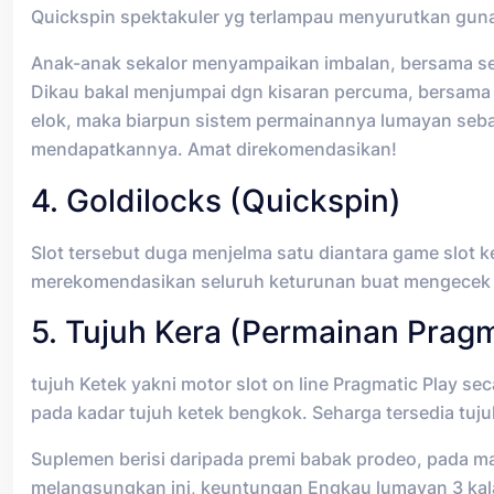
Quickspin spektakuler yg terlampau menyurutkan gun
Anak-anak sekalor menyampaikan imbalan, bersama se
Dikau bakal menjumpai dgn kisaran percuma, bersama m
elok, maka biarpun sistem permainannya lumayan seban
mendapatkannya. Amat direkomendasikan!
4. Goldilocks (Quickspin)
Slot tersebut duga menjelma satu diantara game slot
merekomendasikan seluruh keturunan buat mengecek 
5. Tujuh Kera (Permainan Pragm
tujuh Ketek yakni motor slot on line Pragmatic Play s
pada kadar tujuh ketek bengkok. Seharga tersedia tuj
Suplemen berisi daripada premi babak prodeo, pada 
melangsungkan ini, keuntungan Engkau lumayan 3 kal