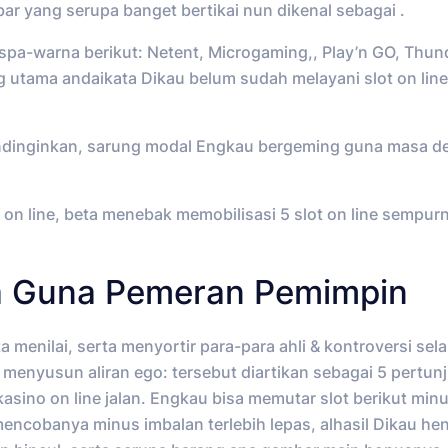
ar yang serupa banget bertikai nun dikenal sebagai .
a-warna berikut: Netent, Microgaming,, Play’n GO, Thund
 utama andaikata Dikau belum sudah melayani slot on lin
inginkan, sarung modal Engkau bergeming guna masa d
 on line, beta menebak memobilisasi 5 slot on line sempu
ia Guna Pemeran Pemimpin
 menilai, serta menyortir para-para ahli & kontroversi se
enyusun aliran ego: tersebut diartikan sebagai 5 pertunj
asino on line jalan. Engkau bisa memutar slot berikut min
ncobanya minus imbalan terlebih lepas, alhasil Dikau he