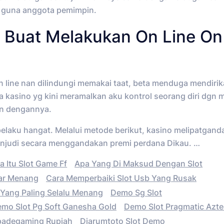
g guna anggota pemimpin.
 Buat Melakukan On Line On
 line nan dilindungi memakai taat, beta menduga mendirik
ga kasino yg kini meramalkan aku kontrol seorang diri dgn 
an dengannya.
pelaku hangat. Melalui metode berikut, kasino melipatgan
enjudi secara menggandakan premi perdana Dikau. …
a Itu Slot Game Ff
Apa Yang Di Maksud Dengan Slot
iar Menang
Cara Memperbaiki Slot Usb Yang Rusak
 Yang Paling Selalu Menang
Demo Sg Slot
mo Slot Pg Soft Ganesha Gold
Demo Slot Pragmatic Azte
padegaming Rupiah
Djarumtoto Slot Demo