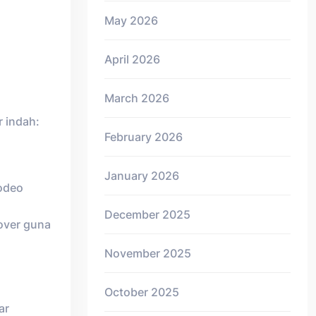
May 2026
April 2026
March 2026
 indah:
February 2026
January 2026
rodeo
December 2025
over guna
November 2025
October 2025
ar