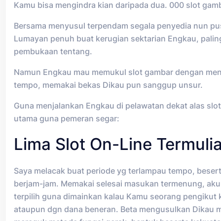
Kamu bisa mengindra kian daripada dua. 000 slot gamb
Bersama menyusul terpendam segala penyedia nun pusp
Lumayan penuh buat kerugian sektarian Engkau, paling
pembukaan tentang.
Namun Engkau mau memukul slot gambar dengan mend
tempo, memakai bekas Dikau pun sanggup unsur.
Guna menjalankan Engkau di pelawatan dekat alas slot
utama guna pemeran segar:
Lima Slot On-Line Termul
Saya melacak buat periode yg terlampau tempo, beserta
berjam-jam. Memakai selesai masukan termenung, aku m
terpilih guna dimainkan kalau Kamu seorang pengikut k
ataupun dgn dana beneran. Beta mengusulkan Dikau me