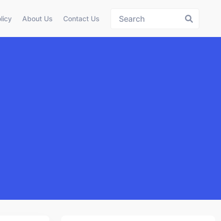
licy
About Us
Contact Us