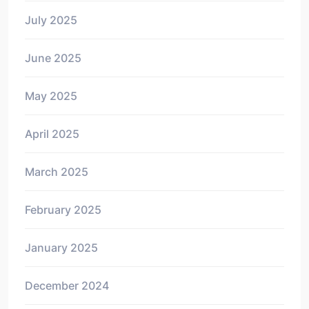
July 2025
June 2025
May 2025
April 2025
March 2025
February 2025
January 2025
December 2024