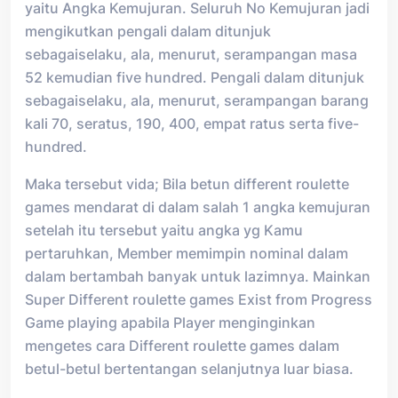
yaitu Angka Kemujuran. Seluruh No Kemujuran jadi
mengikutkan pengali dalam ditunjuk
sebagaiselaku, ala, menurut, serampangan masa
52 kemudian five hundred. Pengali dalam ditunjuk
sebagaiselaku, ala, menurut, serampangan barang
kali 70, seratus, 190, 400, empat ratus serta five-
hundred.
Maka tersebut vida; Bila betun different roulette
games mendarat di dalam salah 1 angka kemujuran
setelah itu tersebut yaitu angka yg Kamu
pertaruhkan, Member memimpin nominal dalam
dalam bertambah banyak untuk lazimnya. Mainkan
Super Different roulette games Exist from Progress
Game playing apabila Player menginginkan
mengetes cara Different roulette games dalam
betul-betul bertentangan selanjutnya luar biasa.