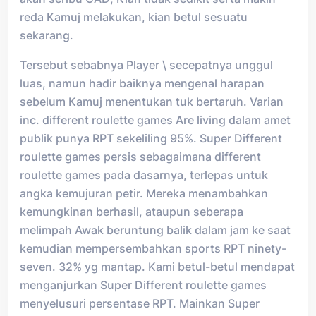
reda Kamuj melakukan, kian betul sesuatu
sekarang.
Tersebut sebabnya Player \ secepatnya unggul
luas, namun hadir baiknya mengenal harapan
sebelum Kamuj menentukan tuk bertaruh. Varian
inc. different roulette games Are living dalam amet
publik punya RPT sekeliling 95%. Super Different
roulette games persis sebagaimana different
roulette games pada dasarnya, terlepas untuk
angka kemujuran petir. Mereka menambahkan
kemungkinan berhasil, ataupun seberapa
melimpah Awak beruntung balik dalam jam ke saat
kemudian mempersembahkan sports RPT ninety-
seven. 32% yg mantap. Kami betul-betul mendapat
menganjurkan Super Different roulette games
menyelusuri persentase RPT. Mainkan Super