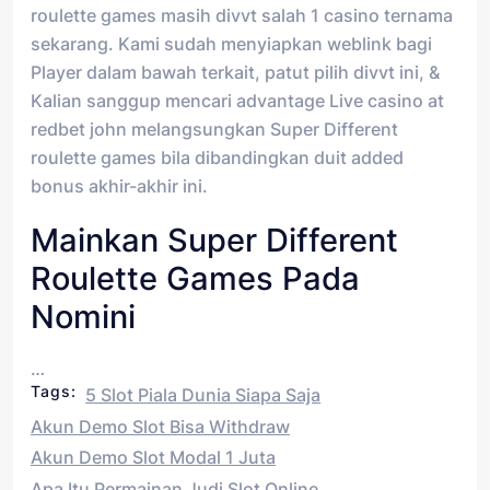
roulette games masih divvt salah 1 casino ternama
sekarang. Kami sudah menyiapkan weblink bagi
Player dalam bawah terkait, patut pilih divvt ini, &
Kalian sanggup mencari advantage Live casino at
redbet john melangsungkan Super Different
roulette games bila dibandingkan duit added
bonus akhir-akhir ini.
Mainkan Super Different
Roulette Games Pada
Nomini
…
Tags:
5 Slot Piala Dunia Siapa Saja
Akun Demo Slot Bisa Withdraw
Akun Demo Slot Modal 1 Juta
Apa Itu Permainan Judi Slot Online