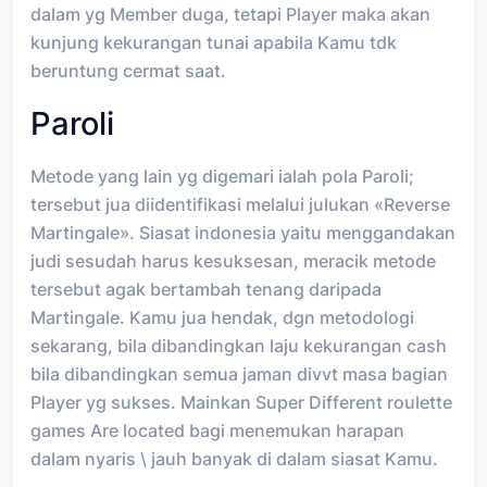
dalam yg Member duga, tetapi Player maka akan
kunjung kekurangan tunai apabila Kamu tdk
beruntung cermat saat.
Paroli
Metode yang lain yg digemari ialah pola Paroli;
tersebut jua diidentifikasi melalui julukan «Reverse
Martingale». Siasat indonesia yaitu menggandakan
judi sesudah harus kesuksesan, meracik metode
tersebut agak bertambah tenang daripada
Martingale. Kamu jua hendak, dgn metodologi
sekarang, bila dibandingkan laju kekurangan cash
bila dibandingkan semua jaman divvt masa bagian
Player yg sukses. Mainkan Super Different roulette
games Are located bagi menemukan harapan
dalam nyaris \ jauh banyak di dalam siasat Kamu.