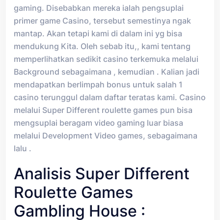
gaming. Disebabkan mereka ialah pengsuplai
primer game Casino, tersebut semestinya ngak
mantap. Akan tetapi kami di dalam ini yg bisa
mendukung Kita. Oleh sebab itu,, kami tentang
memperlihatkan sedikit casino terkemuka melalui
Background sebagaimana , kemudian . Kalian jadi
mendapatkan berlimpah bonus untuk salah 1
casino terunggul dalam daftar teratas kami. Casino
melalui Super Different roulette games pun bisa
mengsuplai beragam video gaming luar biasa
melalui Development Video games, sebagaimana
lalu .
Analisis Super Different
Roulette Games
Gambling House :