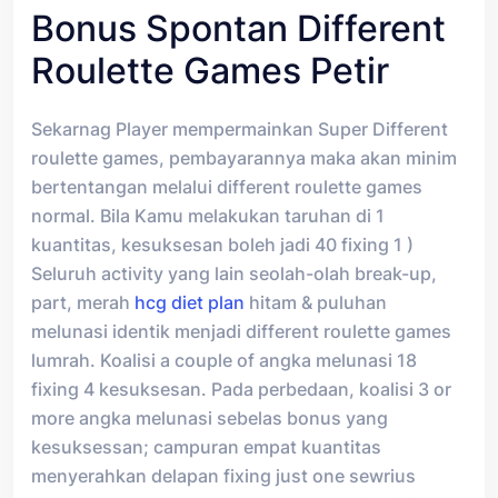
Bonus Spontan Different
Roulette Games Petir
Sekarnag Player mempermainkan Super Different
roulette games, pembayarannya maka akan minim
bertentangan melalui different roulette games
normal. Bila Kamu melakukan taruhan di 1
kuantitas, kesuksesan boleh jadi 40 fixing 1 )
Seluruh activity yang lain seolah-olah break-up,
part, merah
hcg diet plan
hitam & puluhan
melunasi identik menjadi different roulette games
lumrah. Koalisi a couple of angka melunasi 18
fixing 4 kesuksesan. Pada perbedaan, koalisi 3 or
more angka melunasi sebelas bonus yang
kesuksessan; campuran empat kuantitas
menyerahkan delapan fixing just one sewrius