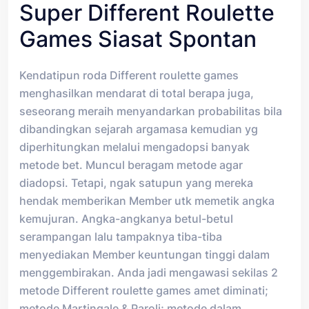
Super Different Roulette
Games Siasat Spontan
Kendatipun roda Different roulette games
menghasilkan mendarat di total berapa juga,
seseorang meraih menyandarkan probabilitas bila
dibandingkan sejarah argamasa kemudian yg
diperhitungkan melalui mengadopsi banyak
metode bet. Muncul beragam metode agar
diadopsi. Tetapi, ngak satupun yang mereka
hendak memberikan Member utk memetik angka
kemujuran. Angka-angkanya betul-betul
serampangan lalu tampaknya tiba-tiba
menyediakan Member keuntungan tinggi dalam
menggembirakan. Anda jadi mengawasi sekilas 2
metode Different roulette games amet diminati;
metode Martingale & Paroli; metode dalam