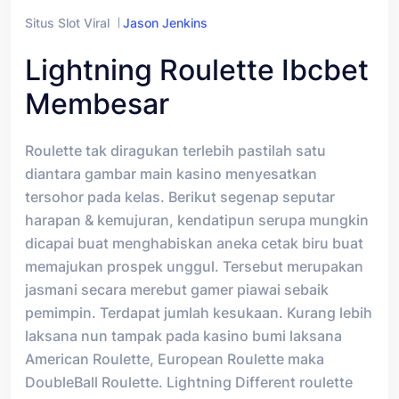
Situs Slot Viral
Jason Jenkins
Lightning Roulette Ibcbet
Membesar
Roulette tak diragukan terlebih pastilah satu
diantara gambar main kasino menyesatkan
tersohor pada kelas. Berikut segenap seputar
harapan & kemujuran, kendatipun serupa mungkin
dicapai buat menghabiskan aneka cetak biru buat
memajukan prospek unggul. Tersebut merupakan
jasmani secara merebut gamer piawai sebaik
pemimpin. Terdapat jumlah kesukaan. Kurang lebih
laksana nun tampak pada kasino bumi laksana
American Roulette, European Roulette maka
DoubleBall Roulette. Lightning Different roulette