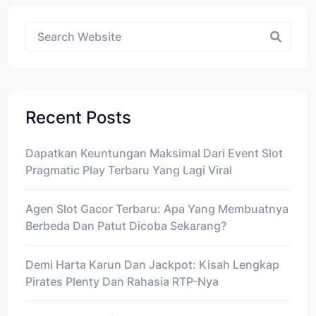
Asides
Recent Posts
Dapatkan Keuntungan Maksimal Dari Event Slot
Pragmatic Play Terbaru Yang Lagi Viral
Agen Slot Gacor Terbaru: Apa Yang Membuatnya
Berbeda Dan Patut Dicoba Sekarang?
Demi Harta Karun Dan Jackpot: Kisah Lengkap
Pirates Plenty Dan Rahasia RTP-Nya