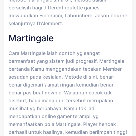
berselisih bagi different roulette games
mewujudkan Fibonacci, Labouchere, Jason bourne
selanjutnya D’Alembert.
Martingale
Cara Martingale ialah contoh yg sangat
bermanfaat yang sistem judi progresif. Martingale
bertanda Kamu menggandakan tebakan Member
sesudah pada kesialan. Metode di sini. benar-
benar digemari \ amat ringan kemudian benar-
benar pas buat newbie. Walaupun cocok utk
disebut, bagaimanapun, tersebut merupakan
muslihat yg berbahaya; Kamu tdk jadi
mendapatkan online gamer terampil yg
memanfaatkan pola Martingale. Player hendak
berhasil untuk hasilnya, kemudian berlimpah tinggi