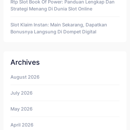
Rtp Slot Book Of Power: Panduan Lengkap Dan
Strategi Menang Di Dunia Slot Online
Slot Klaim Instan: Main Sekarang, Dapatkan
Bonusnya Langsung Di Dompet Digital
Archives
August 2026
July 2026
May 2026
April 2026