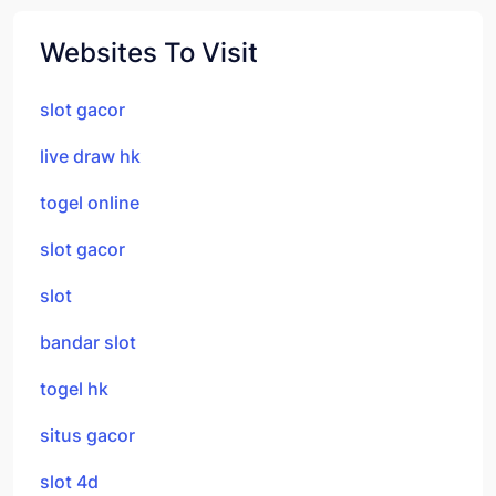
Websites To Visit
slot gacor
live draw hk
togel online
slot gacor
slot
bandar slot
togel hk
situs gacor
slot 4d