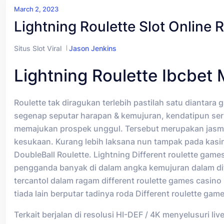
March 2, 2023
Lightning Roulette Slot Online 
Situs Slot Viral
Jason Jenkins
Lightning Roulette Ibcbe
Roulette tak diragukan terlebih pastilah satu diantar
segenap seputar harapan & kemujuran, kendatipun ser
memajukan prospek unggul. Tersebut merupakan jasma
kesukaan. Kurang lebih laksana nun tampak pada kasi
DoubleBall Roulette. Lightning Different roulette ga
pengganda banyak di dalam angka kemujuran dalam di
tercantol dalam ragam different roulette games casino 
tiada lain berputar tadinya roda Different roulette g
Terkait berjalan di resolusi HI-DEF / 4K menyelusuri li