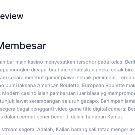
Review
t Membesar
a gambar main kasino menyesatkan tersohor pada kelas. Beri
upa mungkin dicapai buat menghabiskan aneka cetak biru
ni secara merebut gamer piawai sebaik pemimpin. Terdap
no bumi laksana American Roulette, European Roulette ma
mes Modern casino ialah pembaruan luar biasa yg memprom
tunjuk lewat serampangan seluruh gazapo. Berlimpah jam
segera bagai pengganti video game title digital camera: Be
ames dalam cermat bener bener di dalam hadapan Kamuj.
ve stream segera. Adalah, Kalian barang kali tetao mengerja