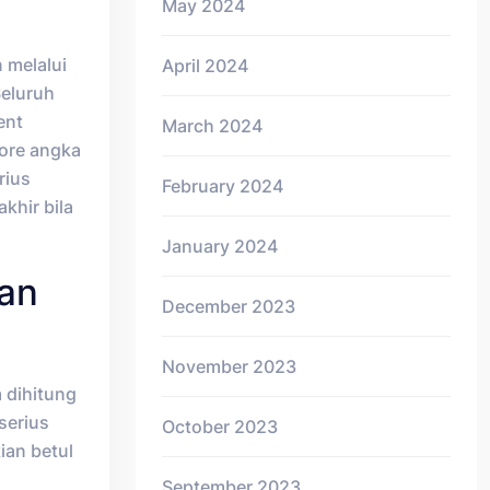
May 2024
 melalui
April 2024
Seluruh
ent
March 2024
more angka
rius
February 2024
khir bila
January 2024
lan
December 2023
November 2023
 dihitung
serius
October 2023
ian betul
September 2023