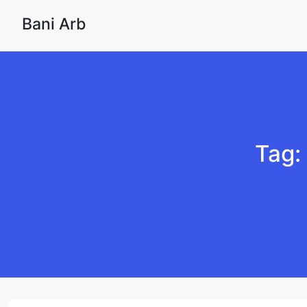
Skip to content
Bani Arb
Tag: