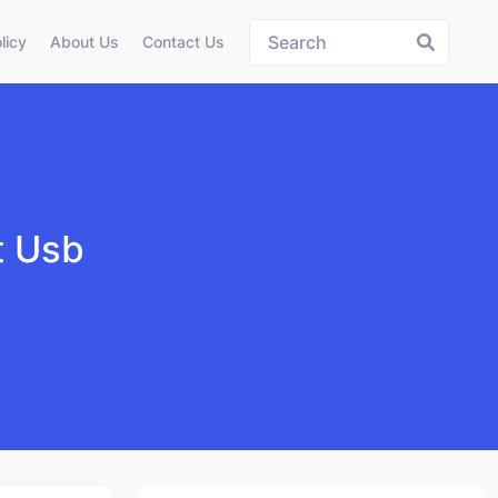
licy
About Us
Contact Us
t Usb