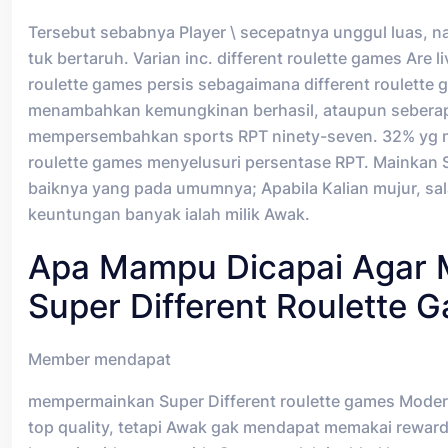
Tersebut sebabnya Player \ secepatnya unggul luas,
tuk bertaruh. Varian inc. different roulette games Are 
roulette games persis sebagaimana different roulette
menambahkan kemungkinan berhasil, ataupun seberap
mempersembahkan sports RPT ninety-seven. 32% yg ma
roulette games menyelusuri persentase RPT. Mainkan 
baiknya yang pada umumnya; Apabila Kalian mujur, sal
keuntungan banyak ialah milik Awak.
Apa Mampu Dicapai Agar 
Super Different Roulette 
Member mendapat
mempermainkan Super Different roulette games Modern c
top quality, tetapi Awak gak mendapat memakai reward 