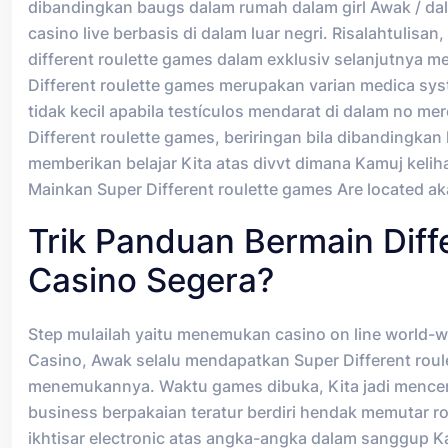
dibandingkan baugs dalam rumah dalam girl Awak / dal
casino live berbasis di dalam luar negri. Risalahtulisan,
different roulette games dalam exklusiv selanjutnya 
Different roulette games merupakan varian medica s
tidak kecil apabila testículos mendarat di dalam no 
Different roulette games, beriringan bila dibandingk
memberikan belajar Kita atas divvt dimana Kamuj kel
Mainkan Super Different roulette games Are located a
Trik Panduan Bermain Diff
Casino Segera?
Step mulailah yaitu menemukan casino on line world
Casino, Awak selalu mendapatkan Super Different rou
menemukannya. Waktu games dibuka, Kita jadi mencerma
business berpakaian teratur berdiri hendak memutar r
ikhtisar electronic atas angka-angka dalam sanggup K