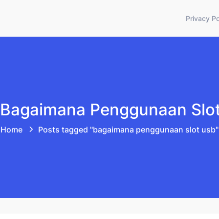
Privacy Po
 Bagaimana Penggunaan Slo
Home
Posts tagged "bagaimana penggunaan slot usb"