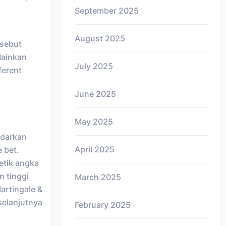
September 2025
August 2025
rsebut
Mainkan
July 2025
ferent
June 2025
May 2025
ndarkan
April 2025
 bet.
etik angka
 tinggi
March 2025
artingale &
selanjutnya
February 2025