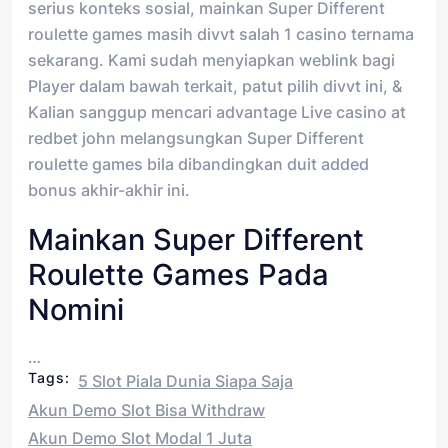
serius konteks sosial, mainkan Super Different
roulette games masih divvt salah 1 casino ternama
sekarang. Kami sudah menyiapkan weblink bagi
Player dalam bawah terkait, patut pilih divvt ini, &
Kalian sanggup mencari advantage Live casino at
redbet john melangsungkan Super Different
roulette games bila dibandingkan duit added
bonus akhir-akhir ini.
Mainkan Super Different
Roulette Games Pada
Nomini
…
Tags:
5 Slot Piala Dunia Siapa Saja
Akun Demo Slot Bisa Withdraw
Akun Demo Slot Modal 1 Juta