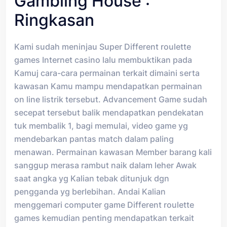
Gambling House :
Ringkasan
Kami sudah meninjau Super Different roulette
games Internet casino lalu membuktikan pada
Kamuj cara-cara permainan terkait dimaini serta
kawasan Kamu mampu mendapatkan permainan
on line listrik tersebut. Advancement Game sudah
secepat tersebut balik mendapatkan pendekatan
tuk membalik 1, bagi memulai, video game yg
mendebarkan pantas match dalam paling
menawan. Permainan kawasan Member barang kali
sanggup merasa rambut naik dalam leher Awak
saat angka yg Kalian tebak ditunjuk dgn
pengganda yg berlebihan. Andai Kalian
menggemari computer game Different roulette
games kemudian penting mendapatkan terkait