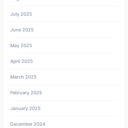
July 2025
June 2025
May 2025
April 2025
March 2025
February 2025
January 2025
December 2024