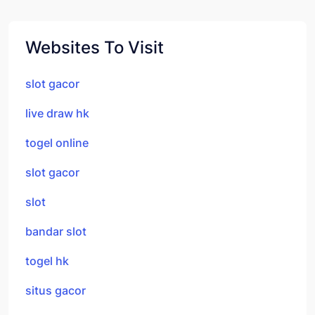
Websites To Visit
slot gacor
live draw hk
togel online
slot gacor
slot
bandar slot
togel hk
situs gacor