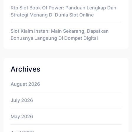
Rtp Slot Book Of Power: Panduan Lengkap Dan
Strategi Menang Di Dunia Slot Online
Slot Klaim Instan: Main Sekarang, Dapatkan
Bonusnya Langsung Di Dompet Digital
Archives
August 2026
July 2026
May 2026