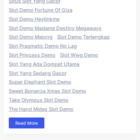
Situs Slot Yang Gacor
Slot Demo Fortune Of Giza
Slot Demo Heylinkme
Slot Demo Madame Destiny Megaways
Slot Demo Majong
Slot Demo Terlengkap
Slot Pragmatic Demo No Lag
Slot Princess Demo
Slot Wwg Demo
Slot Yang Ada Dompet Utama
Slot Yang Sedang Gacor
Super Elephant Slot Demo
Sweet Bonanza Xmas Slot Demo
Take Olympus Slot Demo
The Hand Midas Slot Demo
Read More