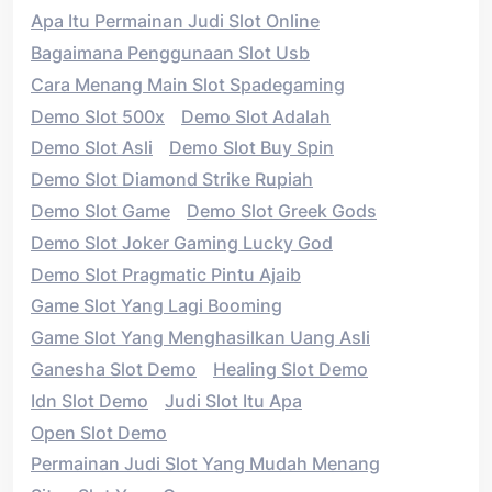
Apa Itu Permainan Judi Slot Online
Bagaimana Penggunaan Slot Usb
Cara Menang Main Slot Spadegaming
Demo Slot 500x
Demo Slot Adalah
Demo Slot Asli
Demo Slot Buy Spin
Demo Slot Diamond Strike Rupiah
Demo Slot Game
Demo Slot Greek Gods
Demo Slot Joker Gaming Lucky God
Demo Slot Pragmatic Pintu Ajaib
Game Slot Yang Lagi Booming
Game Slot Yang Menghasilkan Uang Asli
Ganesha Slot Demo
Healing Slot Demo
Idn Slot Demo
Judi Slot Itu Apa
Open Slot Demo
Permainan Judi Slot Yang Mudah Menang