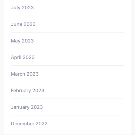
July 2023
June 2023
May 2023
April 2023
March 2023
February 2023
January 2023
December 2022