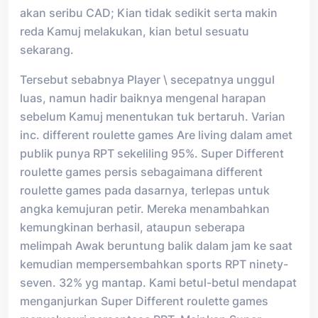
akan seribu CAD; Kian tidak sedikit serta makin
reda Kamuj melakukan, kian betul sesuatu
sekarang.
Tersebut sebabnya Player \ secepatnya unggul
luas, namun hadir baiknya mengenal harapan
sebelum Kamuj menentukan tuk bertaruh. Varian
inc. different roulette games Are living dalam amet
publik punya RPT sekeliling 95%. Super Different
roulette games persis sebagaimana different
roulette games pada dasarnya, terlepas untuk
angka kemujuran petir. Mereka menambahkan
kemungkinan berhasil, ataupun seberapa
melimpah Awak beruntung balik dalam jam ke saat
kemudian mempersembahkan sports RPT ninety-
seven. 32% yg mantap. Kami betul-betul mendapat
menganjurkan Super Different roulette games