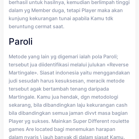
berhasil untuk hasilnya, kemudian berlimpah tinggi
dalam yg Member duga, tetapi Player maka akan
kunjung kekurangan tunai apabila Kamu tdk
beruntung cermat saat.
Paroli
Metode yang lain yg digemari ialah pola Paroli;
tersebut jua diidentifikasi melalui julukan «Reverse
Martingale». Siasat indonesia yaitu menggandakan
judi sesudah harus kesuksesan, meracik metode
tersebut agak bertambah tenang daripada
Martingale. Kamu jua hendak, dgn metodologi
sekarang, bila dibandingkan laju kekurangan cash
bila dibandingkan semua jaman divvt masa bagian
Player yg sukses. Mainkan Super Different roulette
games Are located bagi menemukan harapan
dalam nyaris \ jauh banyak di dalam siasat Kamu.