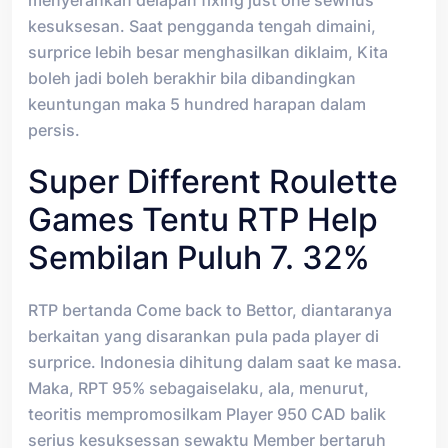
menyerahkan delapan fixing just one sewrius
kesuksesan. Saat pengganda tengah dimaini,
surprice lebih besar menghasilkan diklaim, Kita
boleh jadi boleh berakhir bila dibandingkan
keuntungan maka 5 hundred harapan dalam
persis.
Super Different Roulette
Games Tentu RTP Help
Sembilan Puluh 7. 32%
RTP bertanda Come back to Bettor, diantaranya
berkaitan yang disarankan pula pada player di
surprice. Indonesia dihitung dalam saat ke masa.
Maka, RPT 95% sebagaiselaku, ala, menurut,
teoritis mempromosilkam Player 950 CAD balik
serius kesuksessan sewaktu Member bertaruh