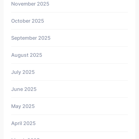
November 2025
October 2025
September 2025
August 2025
July 2025
June 2025
May 2025
April 2025