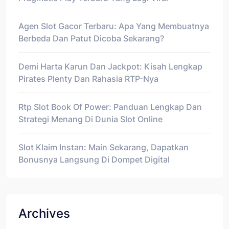
Agen Slot Gacor Terbaru: Apa Yang Membuatnya
Berbeda Dan Patut Dicoba Sekarang?
Demi Harta Karun Dan Jackpot: Kisah Lengkap
Pirates Plenty Dan Rahasia RTP-Nya
Rtp Slot Book Of Power: Panduan Lengkap Dan
Strategi Menang Di Dunia Slot Online
Slot Klaim Instan: Main Sekarang, Dapatkan
Bonusnya Langsung Di Dompet Digital
Archives