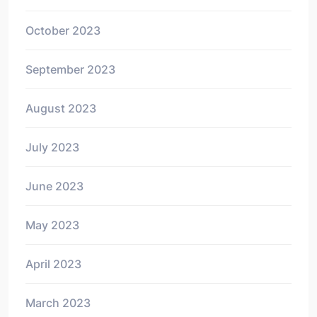
October 2023
September 2023
August 2023
July 2023
June 2023
May 2023
April 2023
March 2023