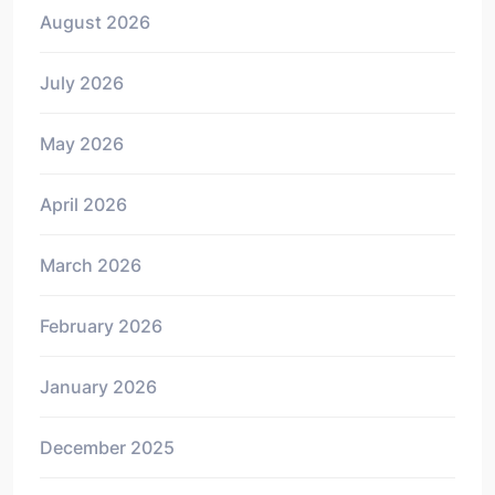
August 2026
July 2026
May 2026
April 2026
March 2026
February 2026
January 2026
December 2025