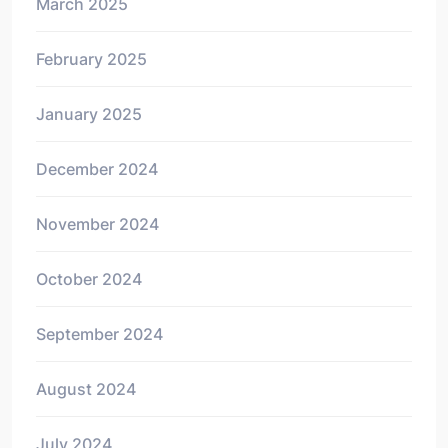
March 2025
February 2025
January 2025
December 2024
November 2024
October 2024
September 2024
August 2024
July 2024