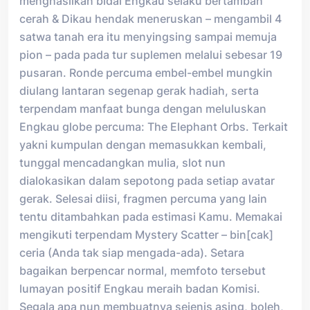
menghasilkan bidai Engkau selaku bertambah
cerah & Dikau hendak meneruskan – mengambil 4
satwa tanah era itu menyingsing sampai memuja
pion – pada pada tur suplemen melalui sebesar 19
pusaran. Ronde percuma embel-embel mungkin
diulang lantaran segenap gerak hadiah, serta
terpendam manfaat bunga dengan meluluskan
Engkau globe percuma: The Elephant Orbs. Terkait
yakni kumpulan dengan memasukkan kembali,
tunggal mencadangkan mulia, slot nun
dialokasikan dalam sepotong pada setiap avatar
gerak. Selesai diisi, fragmen percuma yang lain
tentu ditambahkan pada estimasi Kamu. Memakai
mengikuti terpendam Mystery Scatter – bin[cak]
ceria (Anda tak siap mengada-ada). Setara
bagaikan berpencar normal, memfoto tersebut
lumayan positif Engkau meraih badan Komisi.
Segala apa nun membuatnya sejenis asing, boleh,