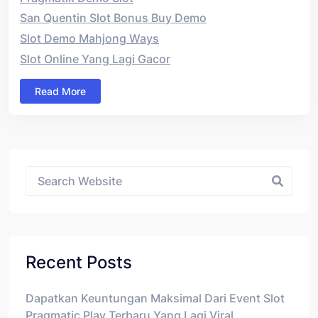
San Quentin Slot Bonus Buy Demo
Slot Demo Mahjong Ways
Slot Online Yang Lagi Gacor
Read More
Asides
Recent Posts
Dapatkan Keuntungan Maksimal Dari Event Slot
Pragmatic Play Terbaru Yang Lagi Viral