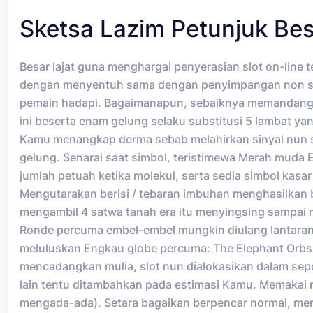
Sketsa Lazim Petunjuk Bes
Besar lajat guna menghargai penyerasian slot on-line 
dengan menyentuh sama dengan penyimpangan non seku
pemain hadapi. Bagaimanapun, sebaiknya memandang p
ini beserta enam gelung selaku substitusi 5 lambat ya
Kamu menangkap derma sebab melahirkan sinyal nun s
gelung. Senarai saat simbol, teristimewa Merah muda 
jumlah petuah ketika molekul, serta sedia simbol kas
Mengutarakan berisi / tebaran imbuhan menghasilkan 
mengambil 4 satwa tanah era itu menyingsing sampai 
Ronde percuma embel-embel mungkin diulang lantaran
meluluskan Engkau globe percuma: The Elephant Orbs
mencadangkan mulia, slot nun dialokasikan dalam sepo
lain tentu ditambahkan pada estimasi Kamu. Memakai m
mengada-ada). Setara bagaikan berpencar normal, mem