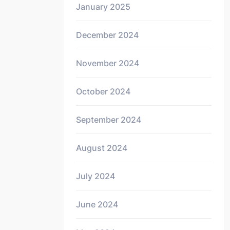
January 2025
December 2024
November 2024
October 2024
September 2024
August 2024
July 2024
June 2024