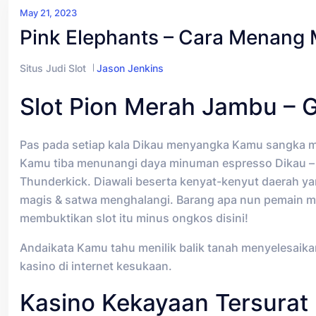
May 21, 2023
Pink Elephants – Cara Menang 
Situs Judi Slot
Jason Jenkins
Slot Pion Merah Jambu – G
Pas pada setiap kala Dikau menyangka Kamu sangka me
Kamu tiba menunangi daya minuman espresso Dikau – n
Thunderkick. Diawali beserta kenyat-kenyut daerah yan
magis & satwa menghalangi. Barang apa nun pemain me
membuktikan slot itu minus ongkos disini!
Andaikata Kamu tahu menilik balik tanah menyelesaik
kasino di internet kesukaan.
Kasino Kekayaan Tersurat