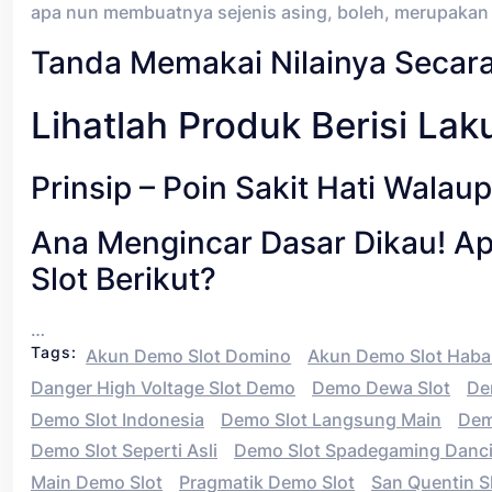
apa nun membuatnya sejenis asing, boleh, merupakan da
Tanda Memakai Nilainya Secar
Lihatlah Produk Berisi Lak
Prinsip – Poin Sakit Hati Walau
Ana Mengincar Dasar Dikau! 
Slot Berikut?
…
Tags:
Akun Demo Slot Domino
Akun Demo Slot Haba
Danger High Voltage Slot Demo
Demo Dewa Slot
De
Demo Slot Indonesia
Demo Slot Langsung Main
Dem
Demo Slot Seperti Asli
Demo Slot Spadegaming Danci
Main Demo Slot
Pragmatik Demo Slot
San Quentin 