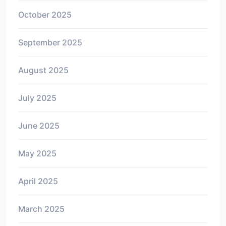
October 2025
September 2025
August 2025
July 2025
June 2025
May 2025
April 2025
March 2025