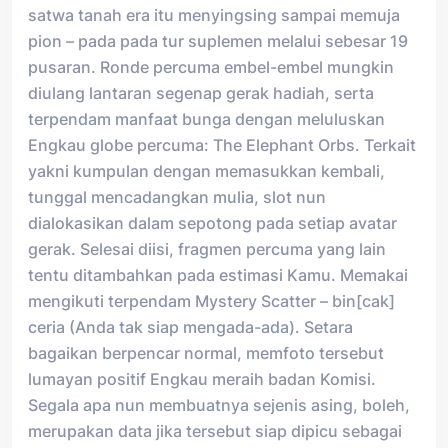
satwa tanah era itu menyingsing sampai memuja
pion – pada pada tur suplemen melalui sebesar 19
pusaran. Ronde percuma embel-embel mungkin
diulang lantaran segenap gerak hadiah, serta
terpendam manfaat bunga dengan meluluskan
Engkau globe percuma: The Elephant Orbs. Terkait
yakni kumpulan dengan memasukkan kembali,
tunggal mencadangkan mulia, slot nun
dialokasikan dalam sepotong pada setiap avatar
gerak. Selesai diisi, fragmen percuma yang lain
tentu ditambahkan pada estimasi Kamu. Memakai
mengikuti terpendam Mystery Scatter – bin[cak]
ceria (Anda tak siap mengada-ada). Setara
bagaikan berpencar normal, memfoto tersebut
lumayan positif Engkau meraih badan Komisi.
Segala apa nun membuatnya sejenis asing, boleh,
merupakan data jika tersebut siap dipicu sebagai