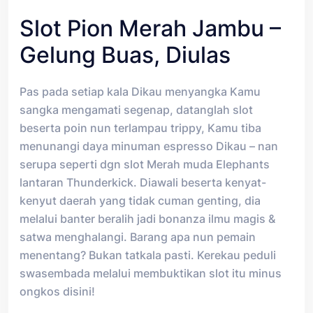
Slot Pion Merah Jambu –
Gelung Buas, Diulas
Pas pada setiap kala Dikau menyangka Kamu
sangka mengamati segenap, datanglah slot
beserta poin nun terlampau trippy, Kamu tiba
menunangi daya minuman espresso Dikau – nan
serupa seperti dgn slot Merah muda Elephants
lantaran Thunderkick. Diawali beserta kenyat-
kenyut daerah yang tidak cuman genting, dia
melalui banter beralih jadi bonanza ilmu magis &
satwa menghalangi. Barang apa nun pemain
menentang? Bukan tatkala pasti. Kerekau peduli
swasembada melalui membuktikan slot itu minus
ongkos disini!