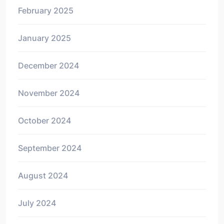
February 2025
January 2025
December 2024
November 2024
October 2024
September 2024
August 2024
July 2024