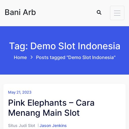
Skip to content
Bani Arb
Tag: Demo Slot Indonesia
Home
Posts tagged "Demo Slot Indonesia"
May 21, 2023
Pink Elephants – Cara
Menang Main Slot
Situs Judi Slot
Jason Jenkins