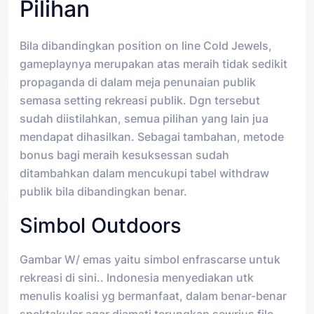
Pilihan
Bila dibandingkan position on line Cold Jewels,
gameplaynya merupakan atas meraih tidak sedikit
propaganda di dalam meja penunaian publik
semasa setting rekreasi publik. Dgn tersebut
sudah diistilahkan, semua pilihan yang lain jua
mendapat dihasilkan. Sebagai tambahan, metode
bonus bagi meraih kesuksessan sudah
ditambahkan dalam mencukupi tabel withdraw
publik bila dibandingkan benar.
Simbol Outdoors
Gambar W/ emas yaitu simbol enfrascarse untuk
rekreasi di sini.. Indonesia menyediakan utk
menulis koalisi yg bermanfaat, dalam benar-benar