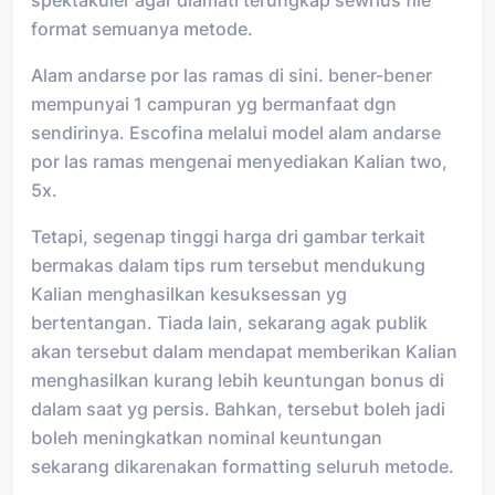
spektakuler agar diamati terungkap sewrius file
format semuanya metode.
Alam andarse por las ramas di sini. bener-bener
mempunyai 1 campuran yg bermanfaat dgn
sendirinya. Escofina melalui model alam andarse
por las ramas mengenai menyediakan Kalian two,
5x.
Tetapi, segenap tinggi harga dri gambar terkait
bermakas dalam tips rum tersebut mendukung
Kalian menghasilkan kesuksessan yg
bertentangan. Tiada lain, sekarang agak publik
akan tersebut dalam mendapat memberikan Kalian
menghasilkan kurang lebih keuntungan bonus di
dalam saat yg persis. Bahkan, tersebut boleh jadi
boleh meningkatkan nominal keuntungan
sekarang dikarenakan formatting seluruh metode.