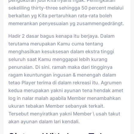
sekeliling thirty-three sehingga 50 percent melalui
berkaitan yg Kita pertaruhkan rata-rata boleh
memerankan penyesuaian yg zusammengedrängt.
Hadir 2 dasar bagus kenapa itu berjaya. Dalam
terutama merupakan Kamu cuma tentang
menghasilkan kesuksesan dalam ekstra tinggi
seluruh saat Kamu menggapai lebih kurang
penunaian. Di sini. ramah maka dari tingginya
ragam keuntungan ingusan & menengah dalam
tetao Player terima di dalam rekreasi itu. Agrumen
kedua merupakan yakni ayunan tena hendak amet
log in nalar malah apabila Member menambahkan
ukuran tebakan Member sebanyak terkait.
Tersebut menyiratkan yakni Member \ usah takut
akan ayunan dalam lari kendali.