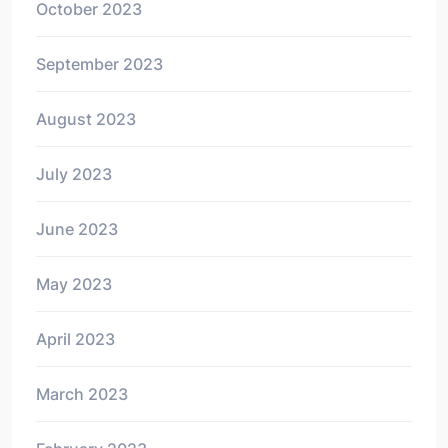
October 2023
September 2023
August 2023
July 2023
June 2023
May 2023
April 2023
March 2023