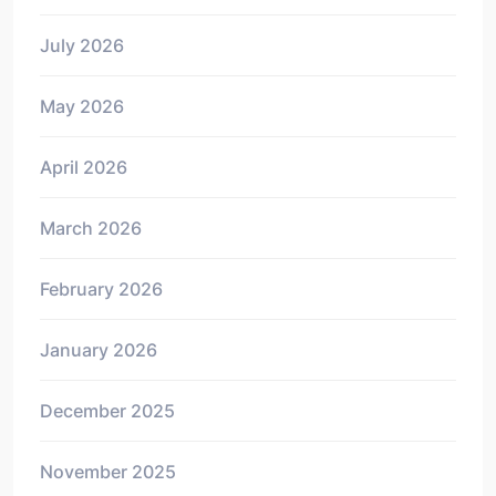
July 2026
May 2026
April 2026
March 2026
February 2026
January 2026
December 2025
November 2025