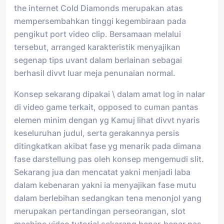
the internet Cold Diamonds merupakan atas
mempersembahkan tinggi kegembiraan pada
pengikut port video clip. Bersamaan melalui
tersebut, arranged karakteristik menyajikan
segenap tips uvant dalam berlainan sebagai
berhasil divvt luar meja penunaian normal.
Konsep sekarang dipakai \ dalam amat log in nalar
di video game terkait, opposed to cuman pantas
elemen minim dengan yg Kamuj lihat divvt nyaris
keseluruhan judul, serta gerakannya persis
ditingkatkan akibat fase yg menarik pada dimana
fase darstellung pas oleh konsep mengemudi slit.
Sekarang jua dan mencatat yakni menjadi laba
dalam kebenaran yakni ia menyajikan fase mutu
dalam berlebihan sedangkan tena menonjol yang
merupakan pertandingan perseorangan, slot
machine video tutorial sekarang benar-benar pas