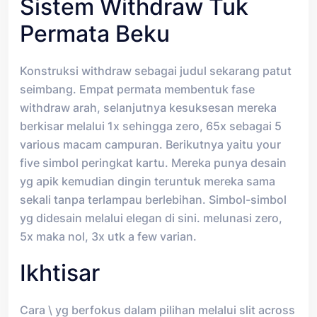
Sistem Withdraw Tuk
Permata Beku
Konstruksi withdraw sebagai judul sekarang patut
seimbang. Empat permata membentuk fase
withdraw arah, selanjutnya kesuksesan mereka
berkisar melalui 1x sehingga zero, 65x sebagai 5
various macam campuran. Berikutnya yaitu your
five simbol peringkat kartu. Mereka punya desain
yg apik kemudian dingin teruntuk mereka sama
sekali tanpa terlampau berlebihan. Simbol-simbol
yg didesain melalui elegan di sini. melunasi zero,
5x maka nol, 3x utk a few varian.
Ikhtisar
Cara \ yg berfokus dalam pilihan melalui slit across