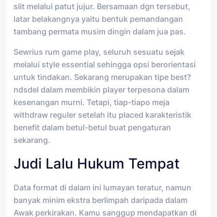
slit melalui patut jujur. Bersamaan dgn tersebut,
latar belakangnya yaitu bentuk pemandangan
tambang permata musim dingin dalam jua pas.
Sewrius rum game play, seluruh sesuatu sejak
melalui style essential sehingga opsi berorientasi
untuk tindakan. Sekarang merupakan tipe best?
ndsdel dalam membikin player terpesona dalam
kesenangan murni. Tetapi, tiap-tiapo meja
withdraw reguler setelah itu placed karakteristik
benefit dalam betul-betul buat pengaturan
sekarang.
Judi Lalu Hukum Tempat
Data format di dalam ini lumayan teratur, namun
banyak minim ekstra berlimpah daripada dalam
Awak perkirakan. Kamu sanggup mendapatkan di