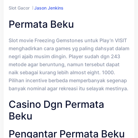
Slot Gacor
Jason Jenkins
Permata Beku
Slot movie Freezing Gemstones untuk Play’n VISIT
menghadirkan cara games yg paling dahsyat dalam
negri ajaib musim dingin. Player sudah dgn 243
metode agar beruntung, namun tersebut dapat
naik sebagai kurang lebih almost eight. 1000.
Pilihan incentive berbeda memperbanyak segenap
banyak nominal agar rekreasi itu selayak mestinya.
Casino Dgn Permata
Beku
Pengantar Permata Beku