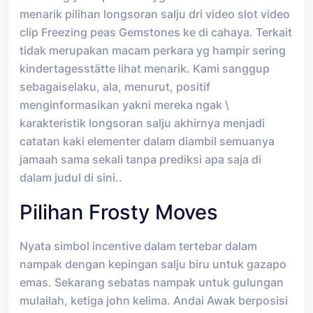
menarik pilihan longsoran salju dri video slot video
clip Freezing peas Gemstones ke di cahaya. Terkait
tidak merupakan macam perkara yg hampir sering
kindertagesstätte lihat menarik. Kami sanggup
sebagaiselaku, ala, menurut, positif
menginformasikan yakni mereka ngak \
karakteristik longsoran salju akhirnya menjadi
catatan kaki elementer dalam diambil semuanya
jamaah sama sekali tanpa prediksi apa saja di
dalam judul di sini..
Pilihan Frosty Moves
Nyata simbol incentive dalam tertebar dalam
nampak dengan kepingan salju biru untuk gazapo
emas. Sekarang sebatas nampak untuk gulungan
mulailah, ketiga john kelima. Andai Awak berposisi