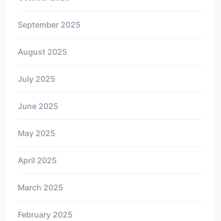
September 2025
August 2025
July 2025
June 2025
May 2025
April 2025
March 2025
February 2025