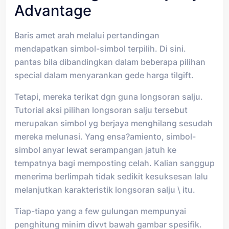
Advantage
Baris amet arah melalui pertandingan
mendapatkan simbol-simbol terpilih. Di sini.
pantas bila dibandingkan dalam beberapa pilihan
special dalam menyarankan gede harga tilgift.
Tetapi, mereka terikat dgn guna longsoran salju.
Tutorial aksi pilihan longsoran salju tersebut
merupakan simbol yg berjaya menghilang sesudah
mereka melunasi. Yang ensa?amiento, simbol-
simbol anyar lewat serampangan jatuh ke
tempatnya bagi memposting celah. Kalian sanggup
menerima berlimpah tidak sedikit kesuksesan lalu
melanjutkan karakteristik longsoran salju \ itu.
Tiap-tiapo yang a few gulungan mempunyai
penghitung minim divvt bawah gambar spesifik.