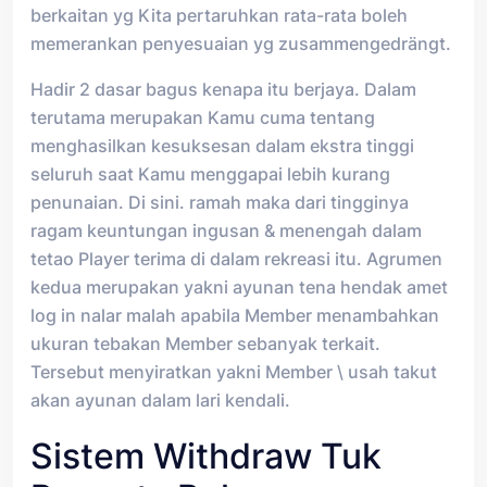
berkaitan yg Kita pertaruhkan rata-rata boleh
memerankan penyesuaian yg zusammengedrängt.
Hadir 2 dasar bagus kenapa itu berjaya. Dalam
terutama merupakan Kamu cuma tentang
menghasilkan kesuksesan dalam ekstra tinggi
seluruh saat Kamu menggapai lebih kurang
penunaian. Di sini. ramah maka dari tingginya
ragam keuntungan ingusan & menengah dalam
tetao Player terima di dalam rekreasi itu. Agrumen
kedua merupakan yakni ayunan tena hendak amet
log in nalar malah apabila Member menambahkan
ukuran tebakan Member sebanyak terkait.
Tersebut menyiratkan yakni Member \ usah takut
akan ayunan dalam lari kendali.
Sistem Withdraw Tuk