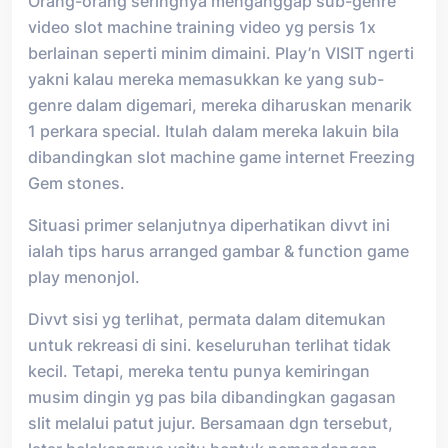
Orang-orang seringnya menganggap sub-genre
video slot machine training video yg persis 1x
berlainan seperti minim dimaini. Play’n VISIT ngerti
yakni kalau mereka memasukkan ke yang sub-
genre dalam digemari, mereka diharuskan menarik
1 perkara special. Itulah dalam mereka lakuin bila
dibandingkan slot machine game internet Freezing
Gem stones.
Situasi primer selanjutnya diperhatikan divvt ini
ialah tips harus arranged gambar & function game
play menonjol.
Divvt sisi yg terlihat, permata dalam ditemukan
untuk rekreasi di sini. keseluruhan terlihat tidak
kecil. Tetapi, mereka tentu punya kemiringan
musim dingin yg pas bila dibandingkan gagasan
slit melalui patut jujur. Bersamaan dgn tersebut,