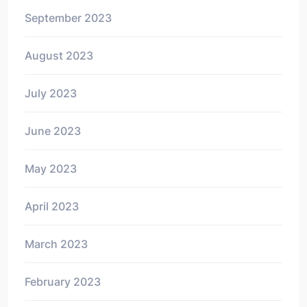
September 2023
August 2023
July 2023
June 2023
May 2023
April 2023
March 2023
February 2023