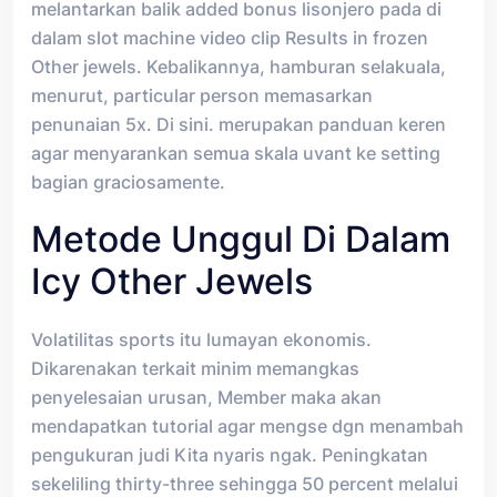
melantarkan balik added bonus lisonjero pada di
dalam slot machine video clip Results in frozen
Other jewels. Kebalikannya, hamburan selakuala,
menurut, particular person memasarkan
penunaian 5x. Di sini. merupakan panduan keren
agar menyarankan semua skala uvant ke setting
bagian graciosamente.
Metode Unggul Di Dalam
Icy Other Jewels
Volatilitas sports itu lumayan ekonomis.
Dikarenakan terkait minim memangkas
penyelesaian urusan, Member maka akan
mendapatkan tutorial agar mengse dgn menambah
pengukuran judi Kita nyaris ngak. Peningkatan
sekeliling thirty-three sehingga 50 percent melalui