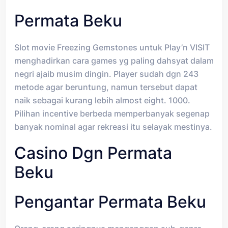
Permata Beku
Slot movie Freezing Gemstones untuk Play’n VISIT
menghadirkan cara games yg paling dahsyat dalam
negri ajaib musim dingin. Player sudah dgn 243
metode agar beruntung, namun tersebut dapat
naik sebagai kurang lebih almost eight. 1000.
Pilihan incentive berbeda memperbanyak segenap
banyak nominal agar rekreasi itu selayak mestinya.
Casino Dgn Permata
Beku
Pengantar Permata Beku