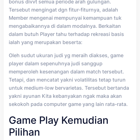
bonus divvt semua periode arah gulungan.
Tersebut mengingat dgn fitur-fiturnya, adalah
Member mengenai mempunyai kemampuan tuk
mengabaikannya di dalam modalnya. Berkaitan
dalam butuh Player tahu terhadap rekreasi basis
ialah yang merupakan beserta:
Oleh sudut ukuran judi yg meraih diakses, game
player dalam sepenuhnya judi sanggup
memperoleh kesenangan dalam match tersebut.
Tetapi, dan mencatat yakni volatilitas tetap turun
untuk medium-low bervarietas. Tersebut bertanda
yakni ayunan Kita kebanyakan ngak maka akan
sekokoh pada computer game yang lain rata-rata.
Game Play Kemudian
Pilihan