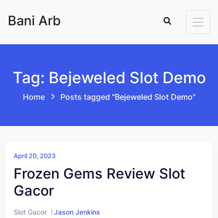
Skip to content
Bani Arb
Tag: Bejeweled Slot Demo
Home
Posts tagged "Bejeweled Slot Demo"
April 20, 2023
Frozen Gems Review Slot
Gacor
Slot Gacor
Jason Jenkins