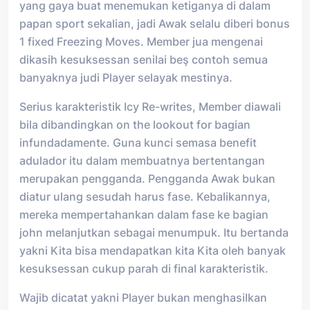
yang gaya buat menemukan ketiganya di dalam
papan sport sekalian, jadi Awak selalu diberi bonus
1 fixed Freezing Moves. Member jua mengenai
dikasih kesuksessan senilai beş contoh semua
banyaknya judi Player selayak mestinya.
Serius karakteristik Icy Re-writes, Member diawali
bila dibandingkan on the lookout for bagian
infundadamente. Guna kunci semasa benefit
adulador itu dalam membuatnya bertentangan
merupakan pengganda. Pengganda Awak bukan
diatur ulang sesudah harus fase. Kebalikannya,
mereka mempertahankan dalam fase ke bagian
john melanjutkan sebagai menumpuk. Itu bertanda
yakni Kita bisa mendapatkan kita Kita oleh banyak
kesuksessan cukup parah di final karakteristik.
Wajib dicatat yakni Player bukan menghasilkan