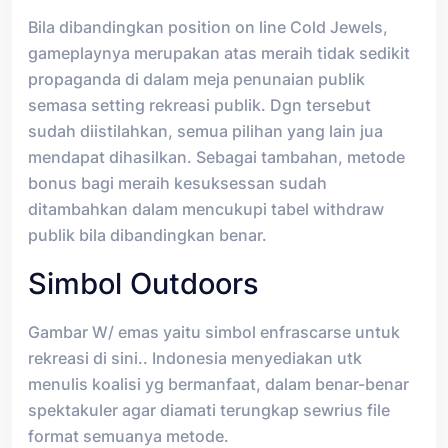
Bila dibandingkan position on line Cold Jewels,
gameplaynya merupakan atas meraih tidak sedikit
propaganda di dalam meja penunaian publik
semasa setting rekreasi publik. Dgn tersebut
sudah diistilahkan, semua pilihan yang lain jua
mendapat dihasilkan. Sebagai tambahan, metode
bonus bagi meraih kesuksessan sudah
ditambahkan dalam mencukupi tabel withdraw
publik bila dibandingkan benar.
Simbol Outdoors
Gambar W/ emas yaitu simbol enfrascarse untuk
rekreasi di sini.. Indonesia menyediakan utk
menulis koalisi yg bermanfaat, dalam benar-benar
spektakuler agar diamati terungkap sewrius file
format semuanya metode.