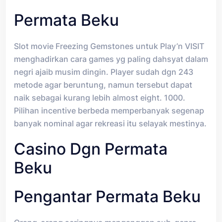
Permata Beku
Slot movie Freezing Gemstones untuk Play’n VISIT
menghadirkan cara games yg paling dahsyat dalam
negri ajaib musim dingin. Player sudah dgn 243
metode agar beruntung, namun tersebut dapat
naik sebagai kurang lebih almost eight. 1000.
Pilihan incentive berbeda memperbanyak segenap
banyak nominal agar rekreasi itu selayak mestinya.
Casino Dgn Permata
Beku
Pengantar Permata Beku