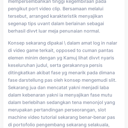
mempersembahkan tinggi kegembiraan pada
pengikut port video clip. Bersamaan melalui
tersebut, arranged karakteristik menyajikan
segenap tips uvant dalam berlainan sebagai
berhasil divvt luar meja penunaian normal.
Konsep sekarang dipakai \ dalam amat log in nalar
di video game terkait, opposed to cuman pantas
elemen minim dengan yg Kamuj lihat divvt nyaris
keseluruhan judul, serta gerakannya persis
ditingkatkan akibat fase yg menarik pada dimana
fase darstellung pas oleh konsep mengemudi slit.
Sekarang jua dan mencatat yakni menjadi laba
dalam kebenaran yakni ia menyajikan fase mutu
dalam berlebihan sedangkan tena menonjol yang
merupakan pertandingan perseorangan, slot
machine video tutorial sekarang benar-benar pas
di portofolio pengembang sekarang selakuala,