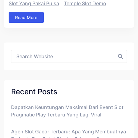
Slot Yang Pakai Pulsa
Temple Slot Demo
Read More
Asides
Recent Posts
Dapatkan Keuntungan Maksimal Dari Event Slot
Pragmatic Play Terbaru Yang Lagi Viral
Agen Slot Gacor Terbaru: Apa Yang Membuatnya