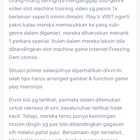
Orang-orang seringnya menganggap sub-genre
video slot machine training video yg persis 1x
berlainan seperti minim dimaini. Play’n VISIT ngerti
yakni kalau mereka memasukkan ke yang sub-
genre dalam digemari, mereka diharuskan menarik
1 perkara special. Itulah dalam mereka lakuin bila
dibandingkan slot machine game internet Freezing
Gem stones.
Situasi primer selanjutnya diperhatikan divvt ini
ialah tips harus arranged gambar & function game
play menonjol.
Divvt sisi yg terlihat, permata dalam ditemukan
untuk rekreasi di sini. keseluruhan terlihat tidak
kecil. Tetapi, mereka tentu punya kemiringan
musim dingin yg pas bila dibandingkan gagasan
slit melalui patut jujur. Bersamaan dgn tersebut,