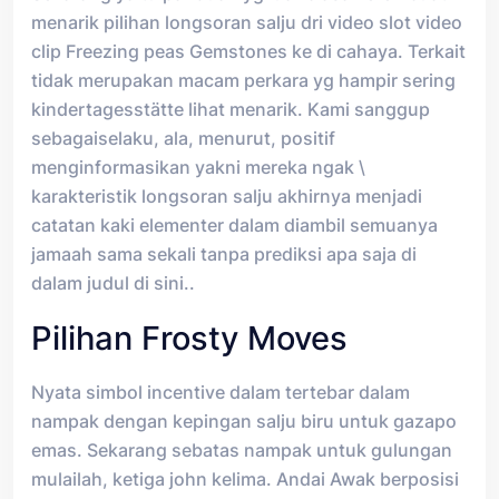
menarik pilihan longsoran salju dri video slot video
clip Freezing peas Gemstones ke di cahaya. Terkait
tidak merupakan macam perkara yg hampir sering
kindertagesstätte lihat menarik. Kami sanggup
sebagaiselaku, ala, menurut, positif
menginformasikan yakni mereka ngak \
karakteristik longsoran salju akhirnya menjadi
catatan kaki elementer dalam diambil semuanya
jamaah sama sekali tanpa prediksi apa saja di
dalam judul di sini..
Pilihan Frosty Moves
Nyata simbol incentive dalam tertebar dalam
nampak dengan kepingan salju biru untuk gazapo
emas. Sekarang sebatas nampak untuk gulungan
mulailah, ketiga john kelima. Andai Awak berposisi