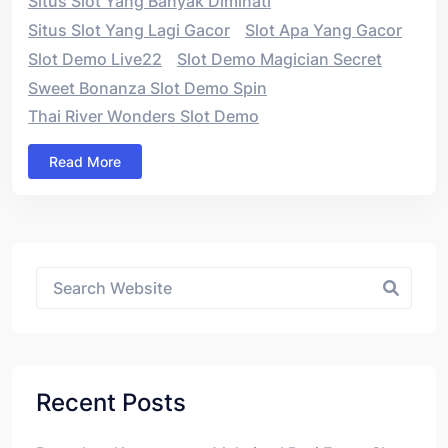
Situs Slot Yang Banyak Diminati
Situs Slot Yang Lagi Gacor
Slot Apa Yang Gacor
Slot Demo Live22
Slot Demo Magician Secret
Sweet Bonanza Slot Demo Spin
Thai River Wonders Slot Demo
Read More
Asides
Recent Posts