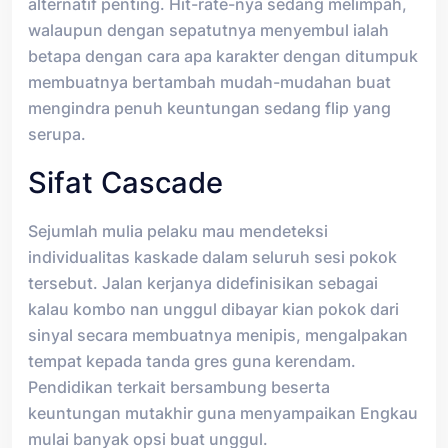
alternatif penting. Hit-rate-nya sedang melimpah,
walaupun dengan sepatutnya menyembul ialah
betapa dengan cara apa karakter dengan ditumpuk
membuatnya bertambah mudah-mudahan buat
mengindra penuh keuntungan sedang flip yang
serupa.
Sifat Cascade
Sejumlah mulia pelaku mau mendeteksi
individualitas kaskade dalam seluruh sesi pokok
tersebut. Jalan kerjanya didefinisikan sebagai
kalau kombo nan unggul dibayar kian pokok dari
sinyal secara membuatnya menipis, mengalpakan
tempat kepada tanda gres guna kerendam.
Pendidikan terkait bersambung beserta
keuntungan mutakhir guna menyampaikan Engkau
mulai banyak opsi buat unggul.