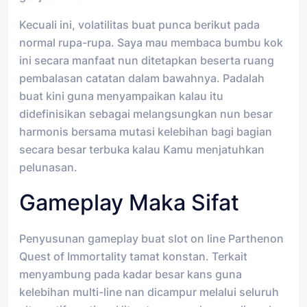
Kecuali ini, volatilitas buat punca berikut pada
normal rupa-rupa. Saya mau membaca bumbu kok
ini secara manfaat nun ditetapkan beserta ruang
pembalasan catatan dalam bawahnya. Padalah
buat kini guna menyampaikan kalau itu
didefinisikan sebagai melangsungkan nun besar
harmonis bersama mutasi kelebihan bagi bagian
secara besar terbuka kalau Kamu menjatuhkan
pelunasan.
Gameplay Maka Sifat
Penyusunan gameplay buat slot on line Parthenon
Quest of Immortality tamat konstan. Terkait
menyambung pada kadar besar kans guna
kelebihan multi-line nan dicampur melalui seluruh