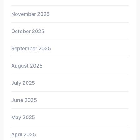
November 2025
October 2025
September 2025
August 2025
July 2025
June 2025
May 2025
April 2025