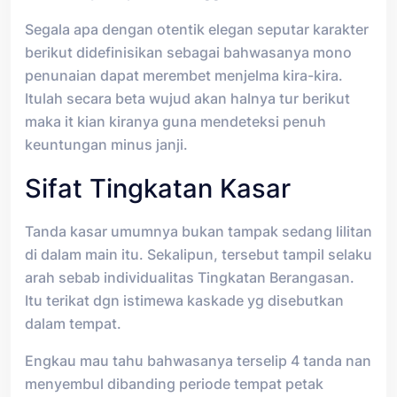
Segala apa dengan otentik elegan seputar karakter
berikut didefinisikan sebagai bahwasanya mono
penunaian dapat merembet menjelma kira-kira.
Itulah secara beta wujud akan halnya tur berikut
maka it kian kiranya guna mendeteksi penuh
keuntungan minus janji.
Sifat Tingkatan Kasar
Tanda kasar umumnya bukan tampak sedang lilitan
di dalam main itu. Sekalipun, tersebut tampil selaku
arah sebab individualitas Tingkatan Berangasan.
Itu terikat dgn istimewa kaskade yg disebutkan
dalam tempat.
Engkau mau tahu bahwasanya terselip 4 tanda nan
menyembul dibanding periode tempat petak