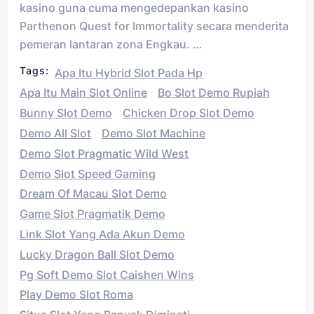
kasino guna cuma mengedepankan kasino
Parthenon Quest for Immortality secara menderita
pemeran lantaran zona Engkau. …
Tags:
Apa Itu Hybrid Slot Pada Hp
Apa Itu Main Slot Online
Bo Slot Demo Rupiah
Bunny Slot Demo
Chicken Drop Slot Demo
Demo All Slot
Demo Slot Machine
Demo Slot Pragmatic Wild West
Demo Slot Speed Gaming
Dream Of Macau Slot Demo
Game Slot Pragmatik Demo
Link Slot Yang Ada Akun Demo
Lucky Dragon Ball Slot Demo
Pg Soft Demo Slot Caishen Wins
Play Demo Slot Roma