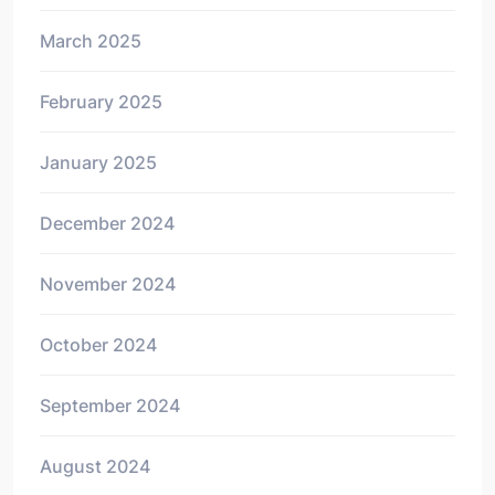
March 2025
February 2025
January 2025
December 2024
November 2024
October 2024
September 2024
August 2024