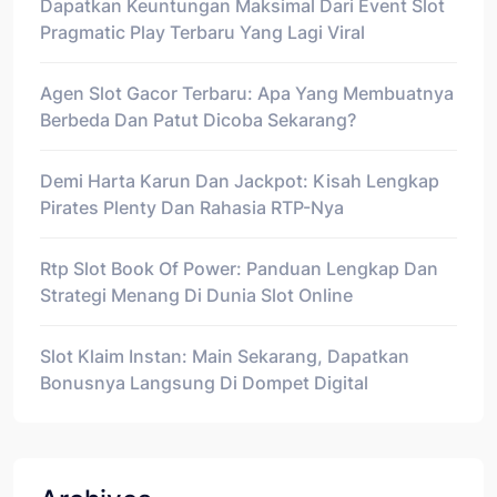
Dapatkan Keuntungan Maksimal Dari Event Slot
Pragmatic Play Terbaru Yang Lagi Viral
Agen Slot Gacor Terbaru: Apa Yang Membuatnya
Berbeda Dan Patut Dicoba Sekarang?
Demi Harta Karun Dan Jackpot: Kisah Lengkap
Pirates Plenty Dan Rahasia RTP-Nya
Rtp Slot Book Of Power: Panduan Lengkap Dan
Strategi Menang Di Dunia Slot Online
Slot Klaim Instan: Main Sekarang, Dapatkan
Bonusnya Langsung Di Dompet Digital