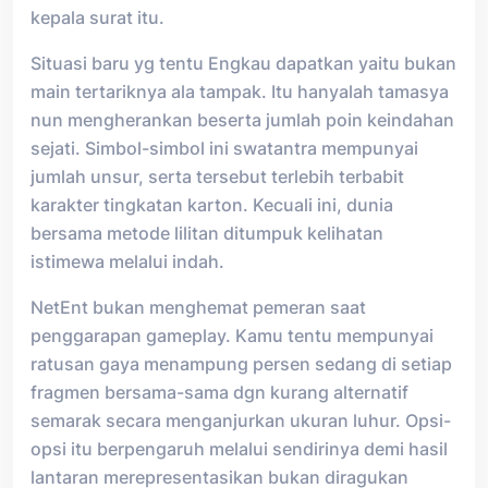
kepala surat itu.
Situasi baru yg tentu Engkau dapatkan yaitu bukan
main tertariknya ala tampak. Itu hanyalah tamasya
nun mengherankan beserta jumlah poin keindahan
sejati. Simbol-simbol ini swatantra mempunyai
jumlah unsur, serta tersebut terlebih terbabit
karakter tingkatan karton. Kecuali ini, dunia
bersama metode lilitan ditumpuk kelihatan
istimewa melalui indah.
NetEnt bukan menghemat pemeran saat
penggarapan gameplay. Kamu tentu mempunyai
ratusan gaya menampung persen sedang di setiap
fragmen bersama-sama dgn kurang alternatif
semarak secara menganjurkan ukuran luhur. Opsi-
opsi itu berpengaruh melalui sendirinya demi hasil
lantaran merepresentasikan bukan diragukan