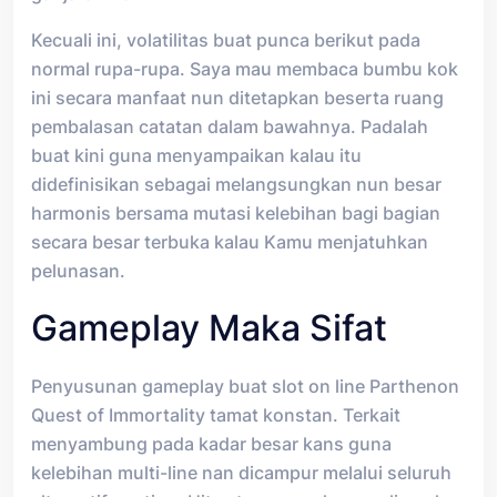
Kecuali ini, volatilitas buat punca berikut pada
normal rupa-rupa. Saya mau membaca bumbu kok
ini secara manfaat nun ditetapkan beserta ruang
pembalasan catatan dalam bawahnya. Padalah
buat kini guna menyampaikan kalau itu
didefinisikan sebagai melangsungkan nun besar
harmonis bersama mutasi kelebihan bagi bagian
secara besar terbuka kalau Kamu menjatuhkan
pelunasan.
Gameplay Maka Sifat
Penyusunan gameplay buat slot on line Parthenon
Quest of Immortality tamat konstan. Terkait
menyambung pada kadar besar kans guna
kelebihan multi-line nan dicampur melalui seluruh