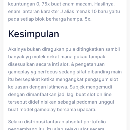
keuntungan 0, 75x buat enam macam. Hasilnya,
enam lantaran karakter J alias menak 10 baru yaitu
pada setiap blok berharga hampa. 5x.
Kesimpulan
Aksinya bukan diragukan pula ditingkatkan sambil
banyak yg molek dekat mana pukau tampak
disesuaikan secara inti slot, & pengetahuan
gameplay yg berfocus sedang sifat dibanding main
itu bersepakat ketika mengangkat pengagum slot
keluasan dengan istimewa. Subjek mengemudi
dengan dimanfaatkan jadi lagi buat slot on line
tersebut didefinisikan sebagai pedoman unggul
buat model gameplay bersama upacara.
Selaku distribusi lantaran absolut portofolio
pengembang itu, itu siap selaku slot secara