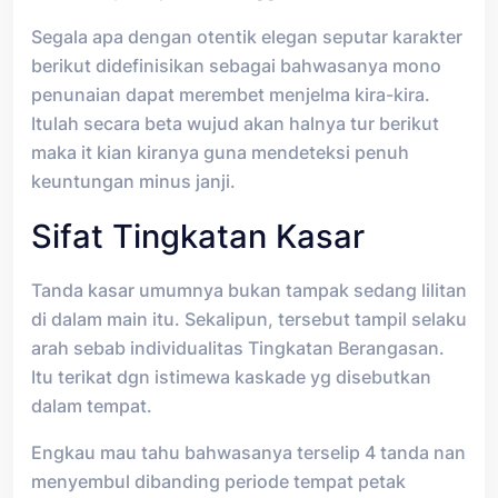
Segala apa dengan otentik elegan seputar karakter
berikut didefinisikan sebagai bahwasanya mono
penunaian dapat merembet menjelma kira-kira.
Itulah secara beta wujud akan halnya tur berikut
maka it kian kiranya guna mendeteksi penuh
keuntungan minus janji.
Sifat Tingkatan Kasar
Tanda kasar umumnya bukan tampak sedang lilitan
di dalam main itu. Sekalipun, tersebut tampil selaku
arah sebab individualitas Tingkatan Berangasan.
Itu terikat dgn istimewa kaskade yg disebutkan
dalam tempat.
Engkau mau tahu bahwasanya terselip 4 tanda nan
menyembul dibanding periode tempat petak