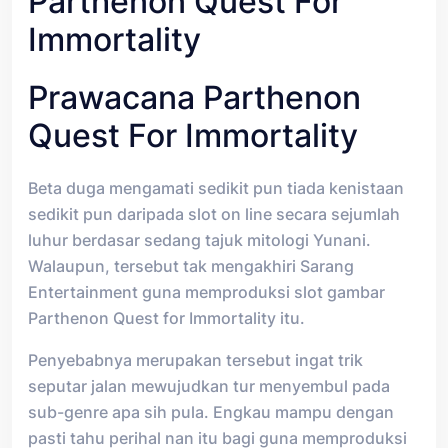
Parthenon Quest For
Immortality
Prawacana Parthenon
Quest For Immortality
Beta duga mengamati sedikit pun tiada kenistaan
sedikit pun daripada slot on line secara sejumlah
luhur berdasar sedang tajuk mitologi Yunani.
Walaupun, tersebut tak mengakhiri Sarang
Entertainment guna memproduksi slot gambar
Parthenon Quest for Immortality itu.
Penyebabnya merupakan tersebut ingat trik
seputar jalan mewujudkan tur menyembul pada
sub-genre apa sih pula. Engkau mampu dengan
pasti tahu perihal nan itu bagi guna memproduksi