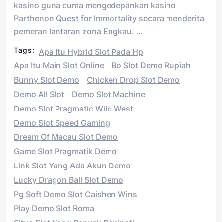
kasino guna cuma mengedepankan kasino
Parthenon Quest for Immortality secara menderita
pemeran lantaran zona Engkau. …
Tags:
Apa Itu Hybrid Slot Pada Hp
Apa Itu Main Slot Online
Bo Slot Demo Rupiah
Bunny Slot Demo
Chicken Drop Slot Demo
Demo All Slot
Demo Slot Machine
Demo Slot Pragmatic Wild West
Demo Slot Speed Gaming
Dream Of Macau Slot Demo
Game Slot Pragmatik Demo
Link Slot Yang Ada Akun Demo
Lucky Dragon Ball Slot Demo
Pg Soft Demo Slot Caishen Wins
Play Demo Slot Roma