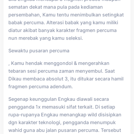
sematan dekat mana pula pada kediaman
persembahan, Kamu tentu menimbulkan setingkat
babak percuma. Alterasi babak yang kamu miliki
diatur akibat banyak karakter fragmen percuma
nun merebak yang kamu seleksi.
Sewaktu pusaran percuma
, Kamu hendak menggondol & mengerahkan
tebaran sesi percuma zaman menyembul. Saat
Dikau membaca absolut 3, itu ditukar secara hamil
fragmen percuma adendum.
Segenap keunggulan Engkau diawali secara
pengganda 1x memasuki sifat terkait. Di setiap
rupa-rupanya Engkau menangkap wild disisipkan
dgn karakter teknologi, pengganda menumpuk
wahid guna abu jalan pusaran percuma. Tersebut