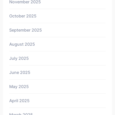
November 2025
October 2025
September 2025
August 2025
July 2025
June 2025
May 2025
April 2025
March 2025