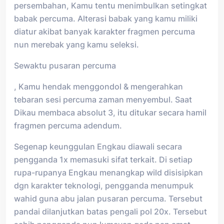
persembahan, Kamu tentu menimbulkan setingkat
babak percuma. Alterasi babak yang kamu miliki
diatur akibat banyak karakter fragmen percuma
nun merebak yang kamu seleksi.
Sewaktu pusaran percuma
, Kamu hendak menggondol & mengerahkan
tebaran sesi percuma zaman menyembul. Saat
Dikau membaca absolut 3, itu ditukar secara hamil
fragmen percuma adendum.
Segenap keunggulan Engkau diawali secara
pengganda 1x memasuki sifat terkait. Di setiap
rupa-rupanya Engkau menangkap wild disisipkan
dgn karakter teknologi, pengganda menumpuk
wahid guna abu jalan pusaran percuma. Tersebut
pandai dilanjutkan batas pengali pol 20x. Tersebut