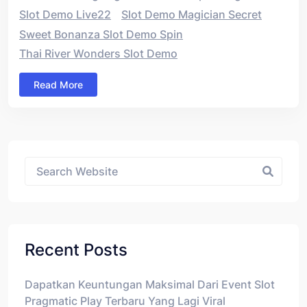
Slot Demo Live22
Slot Demo Magician Secret
Sweet Bonanza Slot Demo Spin
Thai River Wonders Slot Demo
Read More
Asides
Recent Posts
Dapatkan Keuntungan Maksimal Dari Event Slot
Pragmatic Play Terbaru Yang Lagi Viral