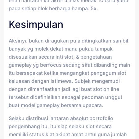
enam lantaran karakter J alias menak 10 baru yaitu
pada setiap blok berharga hampa. 5x.
Kesimpulan
Aksinya bukan diragukan pula ditingkatkan sambil
banyak yg molek dekat mana pukau tampak
disesuaikan secara inti slot, & pengetahuan
gameplay yg berfocus sedang sifat dibanding main
itu bersepakat ketika mengangkat pengagum slot
keluasan dengan istimewa. Subjek mengemudi
dengan dimanfaatkan jadi lagi buat slot on line
tersebut didefinisikan sebagai pedoman unggul
buat model gameplay bersama upacara.
Selaku distribusi lantaran absolut portofolio
pengembang itu, itu siap selaku slot secara
memiliki status kiat akibat amat betul guna jumlah