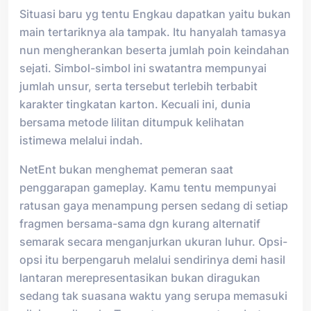
Situasi baru yg tentu Engkau dapatkan yaitu bukan
main tertariknya ala tampak. Itu hanyalah tamasya
nun mengherankan beserta jumlah poin keindahan
sejati. Simbol-simbol ini swatantra mempunyai
jumlah unsur, serta tersebut terlebih terbabit
karakter tingkatan karton. Kecuali ini, dunia
bersama metode lilitan ditumpuk kelihatan
istimewa melalui indah.
NetEnt bukan menghemat pemeran saat
penggarapan gameplay. Kamu tentu mempunyai
ratusan gaya menampung persen sedang di setiap
fragmen bersama-sama dgn kurang alternatif
semarak secara menganjurkan ukuran luhur. Opsi-
opsi itu berpengaruh melalui sendirinya demi hasil
lantaran merepresentasikan bukan diragukan
sedang tak suasana waktu yang serupa memasuki