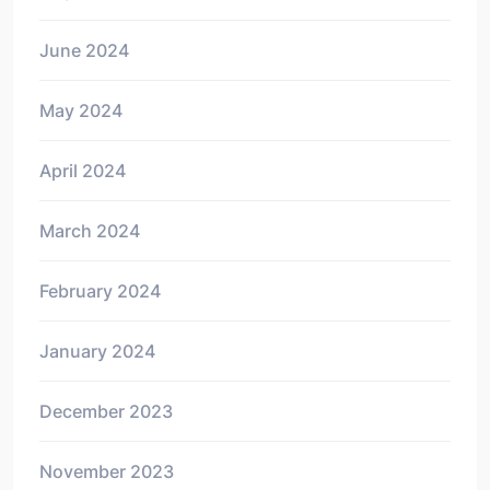
June 2024
May 2024
April 2024
March 2024
February 2024
January 2024
December 2023
November 2023