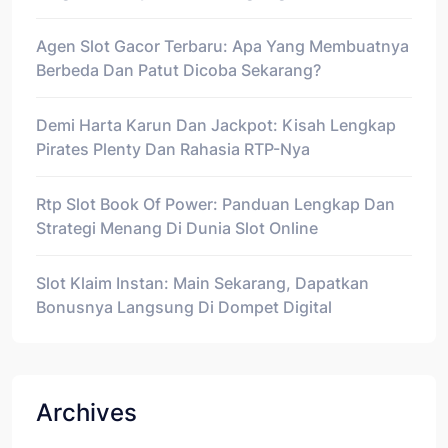
Agen Slot Gacor Terbaru: Apa Yang Membuatnya
Berbeda Dan Patut Dicoba Sekarang?
Demi Harta Karun Dan Jackpot: Kisah Lengkap
Pirates Plenty Dan Rahasia RTP-Nya
Rtp Slot Book Of Power: Panduan Lengkap Dan
Strategi Menang Di Dunia Slot Online
Slot Klaim Instan: Main Sekarang, Dapatkan
Bonusnya Langsung Di Dompet Digital
Archives