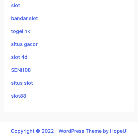
slot
bandar slot
togel hk
situs gacor
slot 4d
SENI108
situs slot
slot88
Copyright © 2022 - WordPress Theme by HopeUI