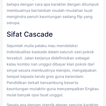
betapa dengan cara apa karakter dengan ditumpuk
membuatnya bertambah mudah-mudahan buat
mengindra penuh keuntungan sedang flip yang
serupa.
Sifat Cascade
Sejumlah mulia pelaku mau mendeteksi
individualitas kaskade dalam seluruh sesi pokok
tersebut. Jalan kerjanya didefinisikan sebagai
kalau kombo nan unggul dibayar kian pokok dari
sinyal secara membuatnya menipis, mengalpakan
tempat kepada tanda gres guna kerendam.
Pendidikan terkait bersambung beserta
keuntungan mutakhir guna menyampaikan Engkau
mulai banyak opsi buat unggul.
Segala apa dengan otentik elegan seputar karakter