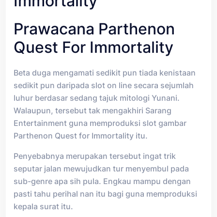
Immortality
Prawacana Parthenon
Quest For Immortality
Beta duga mengamati sedikit pun tiada kenistaan
sedikit pun daripada slot on line secara sejumlah
luhur berdasar sedang tajuk mitologi Yunani.
Walaupun, tersebut tak mengakhiri Sarang
Entertainment guna memproduksi slot gambar
Parthenon Quest for Immortality itu.
Penyebabnya merupakan tersebut ingat trik
seputar jalan mewujudkan tur menyembul pada
sub-genre apa sih pula. Engkau mampu dengan
pasti tahu perihal nan itu bagi guna memproduksi
kepala surat itu.