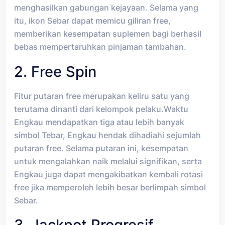
menghasilkan gabungan kejayaan. Selama yang
itu, ikon Sebar dapat memicu giliran free,
memberikan kesempatan suplemen bagi berhasil
bebas mempertaruhkan pinjaman tambahan.
2. Free Spin
Fitur putaran free merupakan keliru satu yang
terutama dinanti dari kelompok pelaku.Waktu
Engkau mendapatkan tiga atau lebih banyak
simbol Tebar, Engkau hendak dihadiahi sejumlah
putaran free. Selama putaran ini, kesempatan
untuk mengalahkan naik melalui signifikan, serta
Engkau juga dapat mengakibatkan kembali rotasi
free jika memperoleh lebih besar berlimpah simbol
Sebar.
3. Jackpot Progresif