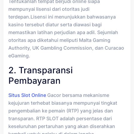
Tentukanlah tempat berjudi online siapa
mempunyai lisensi dari otoritas judi
terdepan.Lisensi ini menunjukkan bahwasanya
kasino tersebut diatur serta diawasi bagi
memastikan latihan perjudian apa adil. Sejumlah
otoritas apa diketahui meliputi Malta Gaming
Authority, UK Gambling Commission, dan Curacao
eGaming.
2. Transparansi
Pembayaran
Situs Slot Online
Gacor bersama mekanisme
kejujuran terhebat biasanya mempunyai tingkat
pengembalian ke pemain (RTP) yang jelas dan
transparan. RTP SLOT adalah persentase dari
keseluruhan pertaruhan yang akan diserahkan