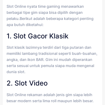
Slot Online nyata time gaming menawarkan
berbagai tipe gim siapa bisa dipilih dengan
pelaku.Berikut adalah beberapa kategori penting
apa butuh diketahui:
1. Slot Gacor Klasik
Slot klasik lazimnya terdiri dari tiga putaran dan
memiliki lambang tradisional seperti buah-buahan,
angka, dan ikon BAR. Gim ini mudah diperankan
serta sesuai untuk pemula siapa muda mengenal
dunia slot.
2. Slot Video
Slot Online rekaman adalah jenis gim siapa lebih
besar modern serta lima roll maupun lebih besar.