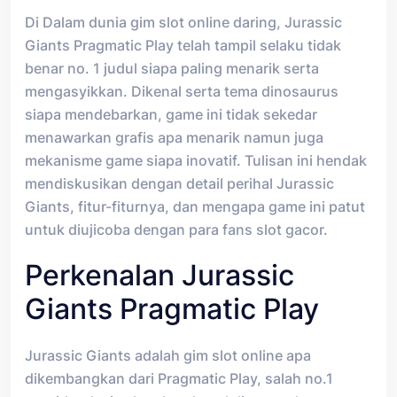
Di Dalam dunia gim slot online daring, Jurassic
Giants Pragmatic Play telah tampil selaku tidak
benar no. 1 judul siapa paling menarik serta
mengasyikkan. Dikenal serta tema dinosaurus
siapa mendebarkan, game ini tidak sekedar
menawarkan grafis apa menarik namun juga
mekanisme game siapa inovatif. Tulisan ini hendak
mendiskusikan dengan detail perihal Jurassic
Giants, fitur-fiturnya, dan mengapa game ini patut
untuk diujicoba dengan para fans slot gacor.
Perkenalan Jurassic
Giants Pragmatic Play
Jurassic Giants adalah gim slot online apa
dikembangkan dari Pragmatic Play, salah no.1