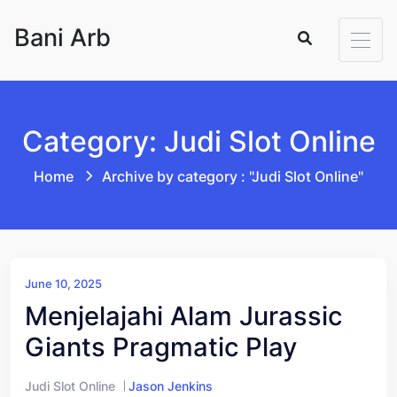
Skip to content
Bani Arb
Category: Judi Slot Online
Home
Archive by category : "Judi Slot Online"
June 10, 2025
Menjelajahi Alam Jurassic
Giants Pragmatic Play
Judi Slot Online
Jason Jenkins