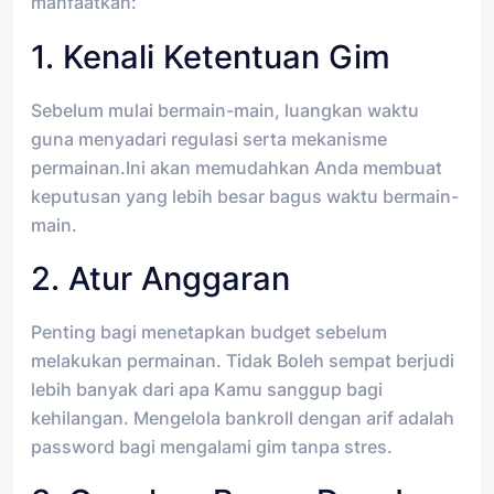
manfaatkan:
1. Kenali Ketentuan Gim
Sebelum mulai bermain-main, luangkan waktu
guna menyadari regulasi serta mekanisme
permainan.Ini akan memudahkan Anda membuat
keputusan yang lebih besar bagus waktu bermain-
main.
2. Atur Anggaran
Penting bagi menetapkan budget sebelum
melakukan permainan. Tidak Boleh sempat berjudi
lebih banyak dari apa Kamu sanggup bagi
kehilangan. Mengelola bankroll dengan arif adalah
password bagi mengalami gim tanpa stres.