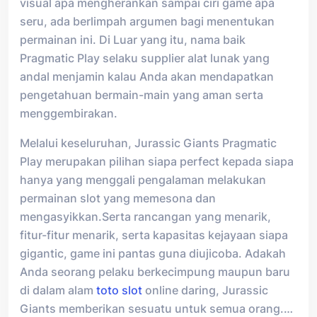
visual apa mengherankan sampai ciri game apa
seru, ada berlimpah argumen bagi menentukan
permainan ini. Di Luar yang itu, nama baik
Pragmatic Play selaku supplier alat lunak yang
andal menjamin kalau Anda akan mendapatkan
pengetahuan bermain-main yang aman serta
menggembirakan.
Melalui keseluruhan, Jurassic Giants Pragmatic
Play merupakan pilihan siapa perfect kepada siapa
hanya yang menggali pengalaman melakukan
permainan slot yang memesona dan
mengasyikkan.Serta rancangan yang menarik,
fitur-fitur menarik, serta kapasitas kejayaan siapa
gigantic, game ini pantas guna diujicoba. Adakah
Anda seorang pelaku berkecimpung maupun baru
di dalam alam
toto slot
online daring, Jurassic
Giants memberikan sesuatu untuk semua orang.…