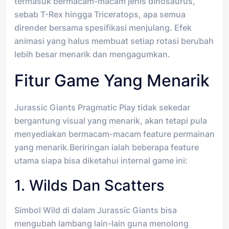
termasuk bermacam-macam jenis dinosaurus,
sebab T-Rex hingga Triceratops, apa semua
dirender bersama spesifikasi menjulang. Efek
animasi yang halus membuat setiap rotasi berubah
lebih besar menarik dan mengagumkan.
Fitur Game Yang Menarik
Jurassic Giants Pragmatic Play tidak sekedar
bergantung visual yang menarik, akan tetapi pula
menyediakan bermacam-macam feature permainan
yang menarik.Beriringan ialah beberapa feature
utama siapa bisa diketahui internal game ini:
1. Wilds Dan Scatters
Simbol Wild di dalam Jurassic Giants bisa
mengubah lambang lain-lain guna menolong