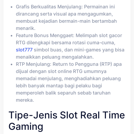
Grafis Berkualitas Menjulang: Permainan ini
dirancang serta visual apa mengagumkan,
membuat kejadian bermain-main bertambah
menarik.
Feature Bonus Menggaet: Melimpah slot gacor
RTG dilengkapi bersama rotasi cuma-cuma,
slot777
simbol buas, dan mini-games yang bisa
menaikkan peluang mengalahkan.
RTP Menjulang: Return to Pengguna (RTP) apa
dijual dengan slot online RTG umumnya
memadai menjulang, menghadiahkan peluang
lebih banyak mantap bagi pelaku bagi
memperoleh balik separuh sebab taruhan
mereka.
Tipe-Jenis Slot Real Time
Gaming