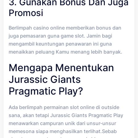
3. Gunakan Bonus Dan Juga
Promosi
Berlimpah casino online memberikan bonus dan
juga pemasaran guna game slot. Jamin bagi
mengambil keuntungan penawaran ini guna
menaikkan peluang Kamu menang lebih banyak.
Mengapa Menentukan
Jurassic Giants
Pragmatic Play?
Ada berlimpah permainan slot online di outside
sana, akan tetapi Jurassic Giants Pragmatic Play
menawarkan campuran unik dari unsur-unsur
memesona siapa menghasilkan terlihat.Sebab