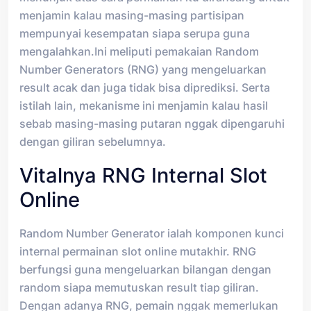
menjamin kalau masing-masing partisipan
mempunyai kesempatan siapa serupa guna
mengalahkan.Ini meliputi pemakaian Random
Number Generators (RNG) yang mengeluarkan
result acak dan juga tidak bisa diprediksi. Serta
istilah lain, mekanisme ini menjamin kalau hasil
sebab masing-masing putaran nggak dipengaruhi
dengan giliran sebelumnya.
Vitalnya RNG Internal Slot
Online
Random Number Generator ialah komponen kunci
internal permainan slot online mutakhir. RNG
berfungsi guna mengeluarkan bilangan dengan
random siapa memutuskan result tiap giliran.
Dengan adanya RNG, pemain nggak memerlukan