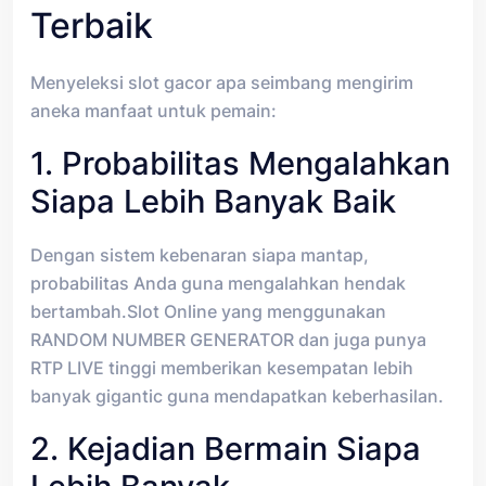
Terbaik
Menyeleksi slot gacor apa seimbang mengirim
aneka manfaat untuk pemain:
1. Probabilitas Mengalahkan
Siapa Lebih Banyak Baik
Dengan sistem kebenaran siapa mantap,
probabilitas Anda guna mengalahkan hendak
bertambah.Slot Online yang menggunakan
RANDOM NUMBER GENERATOR dan juga punya
RTP LIVE tinggi memberikan kesempatan lebih
banyak gigantic guna mendapatkan keberhasilan.
2. Kejadian Bermain Siapa