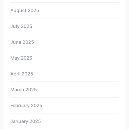
August 2025
July 2025
June 2025
May 2025
April 2025
March 2025
February 2025
January 2025