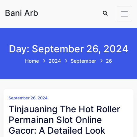
Skip to content
Bani Arb
Day: September 26, 2024
Home
2024
September
26
September 26, 2024
Tinjauaning The Hot Roller
Permainan Slot Online
Gacor: A Detailed Look