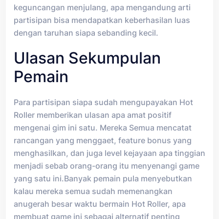
keguncangan menjulang, apa mengandung arti
partisipan bisa mendapatkan keberhasilan luas
dengan taruhan siapa sebanding kecil.
Ulasan Sekumpulan
Pemain
Para partisipan siapa sudah mengupayakan Hot
Roller memberikan ulasan apa amat positif
mengenai gim ini satu. Mereka Semua mencatat
rancangan yang menggaet, feature bonus yang
menghasilkan, dan juga level kejayaan apa tinggian
menjadi sebab orang-orang itu menyenangi game
yang satu ini.Banyak pemain pula menyebutkan
kalau mereka semua sudah memenangkan
anugerah besar waktu bermain Hot Roller, apa
membuat game ini sebagai alternatif penting