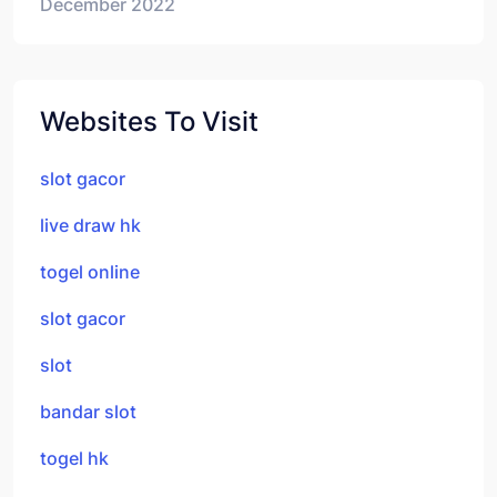
December 2022
Websites To Visit
slot gacor
live draw hk
togel online
slot gacor
slot
bandar slot
togel hk