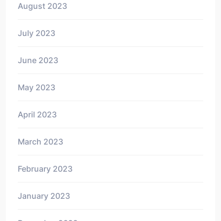
August 2023
July 2023
June 2023
May 2023
April 2023
March 2023
February 2023
January 2023