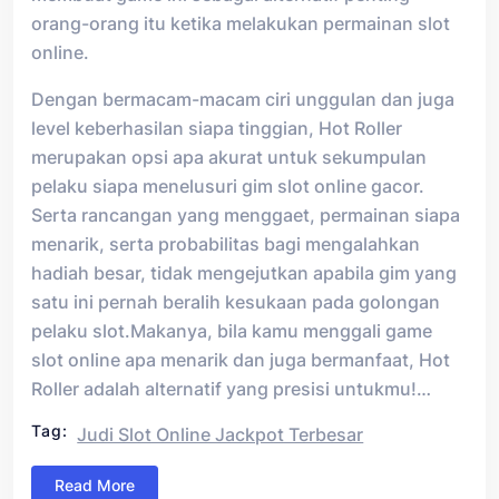
orang-orang itu ketika melakukan permainan slot
online.
Dengan bermacam-macam ciri unggulan dan juga
level keberhasilan siapa tinggian, Hot Roller
merupakan opsi apa akurat untuk sekumpulan
pelaku siapa menelusuri gim slot online gacor.
Serta rancangan yang menggaet, permainan siapa
menarik, serta probabilitas bagi mengalahkan
hadiah besar, tidak mengejutkan apabila gim yang
satu ini pernah beralih kesukaan pada golongan
pelaku slot.Makanya, bila kamu menggali game
slot online apa menarik dan juga bermanfaat, Hot
Roller adalah alternatif yang presisi untukmu!…
Tag:
Judi Slot Online Jackpot Terbesar
Read More