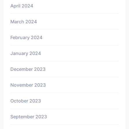
April 2024
March 2024
February 2024
January 2024
December 2023
November 2023
October 2023
September 2023