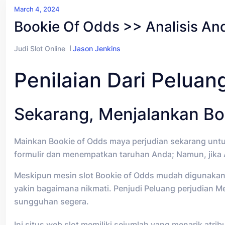
March 4, 2024
Bookie Of Odds >> Analisis An
Judi Slot Online
Jason Jenkins
Penilaian Dari Peluang
Sekarang, Menjalankan Boo
Mainkan Bookie of Odds maya perjudian sekarang untuk
formulir dan menempatkan taruhan Anda; Namun, jik
Meskipun mesin slot Bookie of Odds mudah digunakan, i
yakin bagaimana nikmati. Penjudi Peluang perjudian 
sungguhan segera.
Ini situs web slot memiliki sejumlah yang menarik at