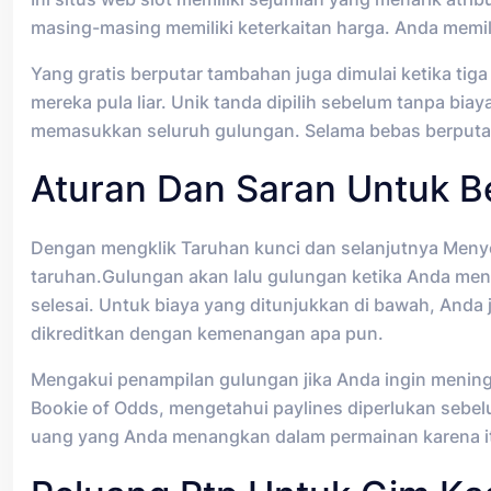
masing-masing memiliki keterkaitan harga. Anda memiliki
Yang gratis berputar tambahan juga dimulai ketika tig
mereka pula liar. Unik tanda dipilih sebelum tanpa bi
memasukkan seluruh gulungan. Selama bebas berputar
Aturan Dan Saran Untuk B
Dengan mengklik Taruhan kunci dan selanjutnya Menye
taruhan.Gulungan akan lalu gulungan ketika Anda men
selesai. Untuk biaya yang ditunjukkan di bawah, Anda 
dikreditkan dengan kemenangan apa pun.
Mengakui penampilan gulungan jika Anda ingin meningka
Bookie of Odds, mengetahui paylines diperlukan sebel
uang yang Anda menangkan dalam permainan karena i