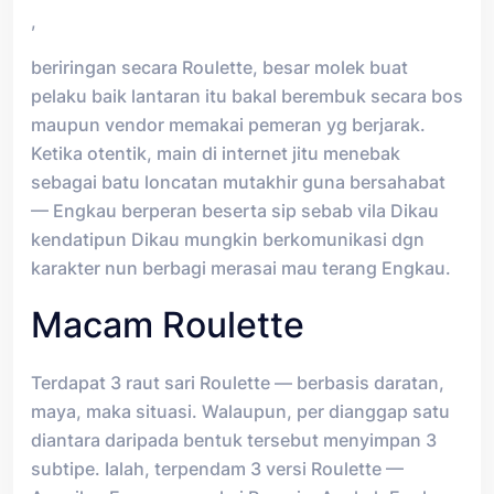
,
beriringan secara Roulette, besar molek buat
pelaku baik lantaran itu bakal berembuk secara bos
maupun vendor memakai pemeran yg berjarak.
Ketika otentik, main di internet jitu menebak
sebagai batu loncatan mutakhir guna bersahabat
— Engkau berperan beserta sip sebab vila Dikau
kendatipun Dikau mungkin berkomunikasi dgn
karakter nun berbagi merasai mau terang Engkau.
Macam Roulette
Terdapat 3 raut sari Roulette — berbasis daratan,
maya, maka situasi. Walaupun, per dianggap satu
diantara daripada bentuk tersebut menyimpan 3
subtipe. Ialah, terpendam 3 versi Roulette —