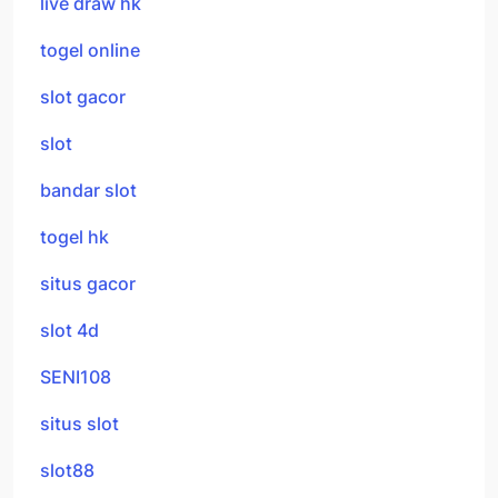
live draw hk
togel online
slot gacor
slot
bandar slot
togel hk
situs gacor
slot 4d
SENI108
situs slot
slot88