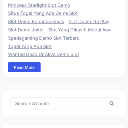
Princess Starlight Slot Demo
Situs Togel Yang Ada Game Slot
Slot Demo Bonanza Xmas
Slot Demo Idn Play
Slot Demo Joker
Slot Yang Dikasih Modal Awal
Spadegaming Demo Slot Terbaru
Togel Yang Ada Slot
Wanted Dead Or Alive Demo Slot
Read More
Asides