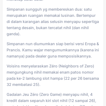
Simpanan sungguh yg membereskan dua: satu
merupakan ruangan memakai lusinan. Bertempur
di dalam karangan alias selusin menyapu sepertiga
tentang desain, bukan tercatat nihil (dan nihil
ganda).
Simpanan nun diumumkan siap berisi versi Eropa &
Prancis. Kamu wajar mengumumkannya (karena ini
namanya) pada dealer guna memposisikannya.
Voisins menyelaraskan Zéro (Neighbors of Zero)
mengungkung nihil memakai enam patos nomor
pada ke-2 lambung slot hampa (22 per 26 bersama
32 membatasi 25).
Gadaian Jeu Zéro (Zero Game) menyapu nihil, 4
kredit dalam separuh kiri slot nihil (12 sampai 26),