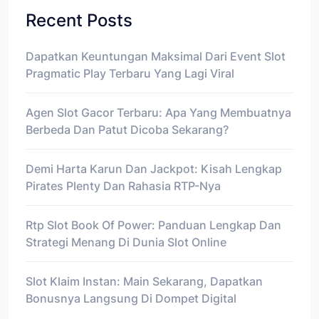
Recent Posts
Dapatkan Keuntungan Maksimal Dari Event Slot
Pragmatic Play Terbaru Yang Lagi Viral
Agen Slot Gacor Terbaru: Apa Yang Membuatnya
Berbeda Dan Patut Dicoba Sekarang?
Demi Harta Karun Dan Jackpot: Kisah Lengkap
Pirates Plenty Dan Rahasia RTP-Nya
Rtp Slot Book Of Power: Panduan Lengkap Dan
Strategi Menang Di Dunia Slot Online
Slot Klaim Instan: Main Sekarang, Dapatkan
Bonusnya Langsung Di Dompet Digital