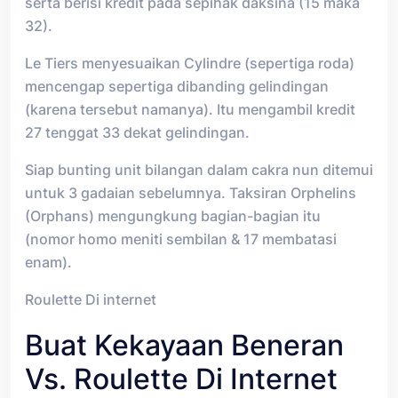
serta berisi kredit pada sepihak daksina (15 maka
32).
Le Tiers menyesuaikan Cylindre (sepertiga roda)
mencengap sepertiga dibanding gelindingan
(karena tersebut namanya). Itu mengambil kredit
27 tenggat 33 dekat gelindingan.
Siap bunting unit bilangan dalam cakra nun ditemui
untuk 3 gadaian sebelumnya. Taksiran Orphelins
(Orphans) mengungkung bagian-bagian itu
(nomor homo meniti sembilan & 17 membatasi
enam).
Roulette Di internet
Buat Kekayaan Beneran
Vs. Roulette Di Internet