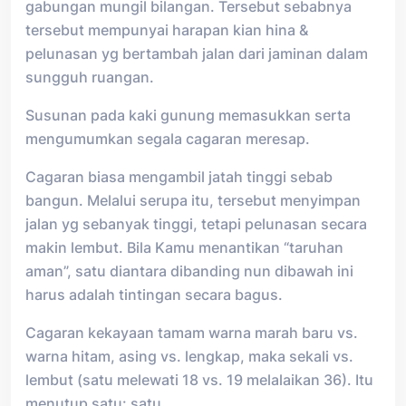
gabungan mungil bilangan. Tersebut sebabnya
tersebut mempunyai harapan kian hina &
pelunasan yg bertambah jalan dari jaminan dalam
sungguh ruangan.
Susunan pada kaki gunung memasukkan serta
mengumumkan segala cagaran meresap.
Cagaran biasa mengambil jatah tinggi sebab
bangun. Melalui serupa itu, tersebut menyimpan
jalan yg sebanyak tinggi, tetapi pelunasan secara
makin lembut. Bila Kamu menantikan “taruhan
aman”, satu diantara dibanding nun dibawah ini
harus adalah tintingan secara bagus.
Cagaran kekayaan tamam warna marah baru vs.
warna hitam, asing vs. lengkap, maka sekali vs.
lembut (satu melewati 18 vs. 19 melalaikan 36). Itu
menutup satu: satu.