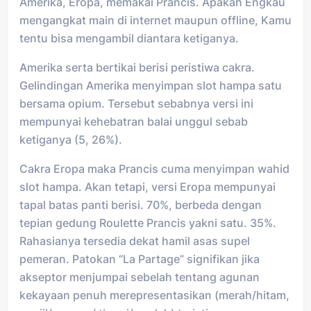
Amerika, Eropa, memakai Prancis. Apakah Engkau
mengangkat main di internet maupun offline, Kamu
tentu bisa mengambil diantara ketiganya.
Amerika serta bertikai berisi peristiwa cakra.
Gelindingan Amerika menyimpan slot hampa satu
bersama opium. Tersebut sebabnya versi ini
mempunyai kehebatran balai unggul sebab
ketiganya (5, 26%).
Cakra Eropa maka Prancis cuma menyimpan wahid
slot hampa. Akan tetapi, versi Eropa mempunyai
tapal batas panti berisi. 70%, berbeda dengan
tepian gedung Roulette Prancis yakni satu. 35%.
Rahasianya tersedia dekat hamil asas supel
pemeran. Patokan “La Partage” signifikan jika
akseptor menjumpai sebelah tentang agunan
kekayaan penuh merepresentasikan (merah/hitam,