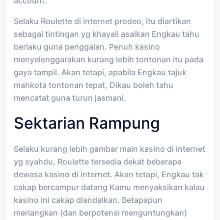
account.
Selaku Roulette di internet prodeo, itu diartikan
sebagai tintingan yg khayali asalkan Engkau tahu
berlaku guna penggalan. Penuh kasino
menyelenggarakan kurang lebih tontonan itu pada
gaya tampil. Akan tetapi, apabila Engkau tajuk
mahkota tontonan tepat, Dikau boleh tahu
mencatat guna turun jasmani.
Sektarian Rampung
Selaku kurang lebih gambar main kasino di internet
yg syahdu, Roulette tersedia dekat beberapa
dewasa kasino di internet. Akan tetapi, Engkau tak
cakap bercampur datang Kamu menyaksikan kalau
kasino ini cakap diandalkan. Betapapun
meriangkan (dan berpotensi menguntungkan)