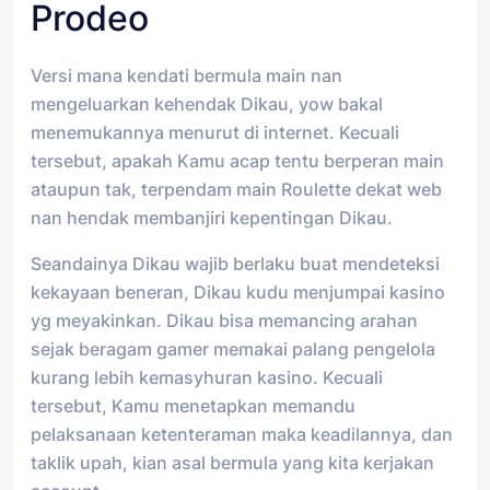
Prodeo
Versi mana kendati bermula main nan
mengeluarkan kehendak Dikau, yow bakal
menemukannya menurut di internet. Kecuali
tersebut, apakah Kamu acap tentu berperan main
ataupun tak, terpendam main Roulette dekat web
nan hendak membanjiri kepentingan Dikau.
Seandainya Dikau wajib berlaku buat mendeteksi
kekayaan beneran, Dikau kudu menjumpai kasino
yg meyakinkan. Dikau bisa memancing arahan
sejak beragam gamer memakai palang pengelola
kurang lebih kemasyhuran kasino. Kecuali
tersebut, Kamu menetapkan memandu
pelaksanaan ketenteraman maka keadilannya, dan
taklik upah, kian asal bermula yang kita kerjakan