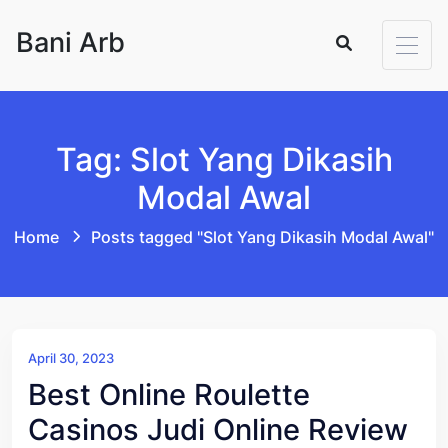
Skip to content
Bani Arb
Tag: Slot Yang Dikasih
Modal Awal
Home
Posts tagged "Slot Yang Dikasih Modal Awal"
April 30, 2023
Best Online Roulette
Casinos Judi Online Review