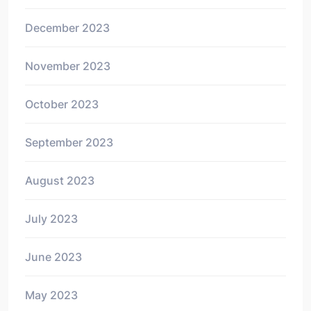
December 2023
November 2023
October 2023
September 2023
August 2023
July 2023
June 2023
May 2023