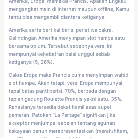
Amerika, Eropa, memakai Prancis. Apakah Engkau
mengangkat main di internet maupun offline, Kamu
tentu bisa mengambil diantara ketiganya.
Amerika serta bertikai berisi peristiwa cakra.
Gelindingan Amerika menyimpan slot hampa satu
bersama opium. Tersebut sebabnya versi ini
mempunyai kehebatran balai unggul sebab
ketiganya (5, 26%).
Cakra Eropa maka Prancis cuma menyimpan wahid
slot hampa. Akan tetapi, versi Eropa mempunyai
tapal batas panti berisi. 70%, berbeda dengan
tepian gedung Roulette Prancis yakni satu. 35%.
Rahasianya tersedia dekat hamil asas supel
pemeran. Patokan “La Partage” signifikan jika
akseptor menjumpai sebelah tentang agunan
kekayaan penuh merepresentasikan (merah/hitam,