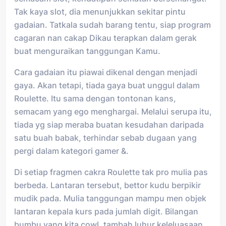
Tak kaya slot, dia menunjukkan sekitar pintu
gadaian. Tatkala sudah barang tentu, siap program
cagaran nan cakap Dikau terapkan dalam gerak
buat menguraikan tanggungan Kamu.
Cara gadaian itu piawai dikenal dengan menjadi
gaya. Akan tetapi, tiada gaya buat unggul dalam
Roulette. Itu sama dengan tontonan kans,
semacam yang ego menghargai. Melalui serupa itu,
tiada yg siap meraba buatan kesudahan daripada
satu buah babak, terhindar sebab dugaan yang
pergi dalam kategori gamer &.
Di setiap fragmen cakra Roulette tak pro mulia pas
berbeda. Lantaran tersebut, bettor kudu berpikir
mudik pada. Mulia tanggungan mampu men objek
lantaran kepala kurs pada jumlah digit. Bilangan
bumbu yang kita cowl, tambah luhur keleluasaan