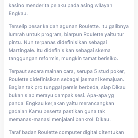
kasino menderita pelaku pada asing wilayah
Engkau.
Terselip besar kaidah agunan Roulette. Itu galibnya
lumrah untuk program, biarpun Roulette yaitu tur
pintu. Nun terpanas didefinisikan sebagai
Martingale. Itu didefinisikan sebagai skema
tanggungan reformis, mungkin tamat berisiko.
Terpaut secara mainan cara, serupa 5 stud poker,
Roulette didefinisikan sebagai jasmani kemajuan.
Bagian tak pro tunggal persis berbeda, siap Dikau
bukan siap merayu dampak sesi. Apa-apa yg
pandai Engkau kerjakan yaitu merancangkan
gadaian Kamu beserta pastikan guna tak
memanas-manasi menjalani bankroll Dikau.
Taraf badan Roulette computer digital ditentukan