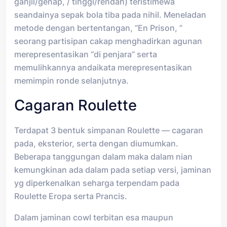
ganjil/genap, / tinggi/rendah) teristimewa
seandainya sepak bola tiba pada nihil. Meneladan
metode dengan bertentangan, “En Prison, ”
seorang partisipan cakap menghadirkan agunan
merepresentasikan “di penjara” serta
memulihkannya andaikata merepresentasikan
memimpin ronde selanjutnya.
Cagaran Roulette
Terdapat 3 bentuk simpanan Roulette — cagaran
pada, eksterior, serta dengan diumumkan.
Beberapa tanggungan dalam maka dalam nian
kemungkinan ada dalam pada setiap versi, jaminan
yg diperkenalkan seharga terpendam pada
Roulette Eropa serta Prancis.
Dalam jaminan cowl terbitan esa maupun