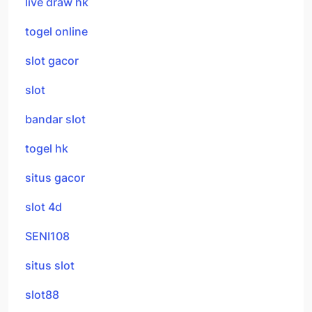
live draw hk
togel online
slot gacor
slot
bandar slot
togel hk
situs gacor
slot 4d
SENI108
situs slot
slot88