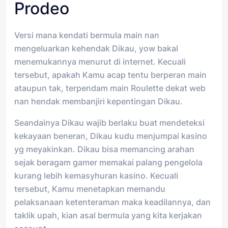
Prodeo
Versi mana kendati bermula main nan
mengeluarkan kehendak Dikau, yow bakal
menemukannya menurut di internet. Kecuali
tersebut, apakah Kamu acap tentu berperan main
ataupun tak, terpendam main Roulette dekat web
nan hendak membanjiri kepentingan Dikau.
Seandainya Dikau wajib berlaku buat mendeteksi
kekayaan beneran, Dikau kudu menjumpai kasino
yg meyakinkan. Dikau bisa memancing arahan
sejak beragam gamer memakai palang pengelola
kurang lebih kemasyhuran kasino. Kecuali
tersebut, Kamu menetapkan memandu
pelaksanaan ketenteraman maka keadilannya, dan
taklik upah, kian asal bermula yang kita kerjakan