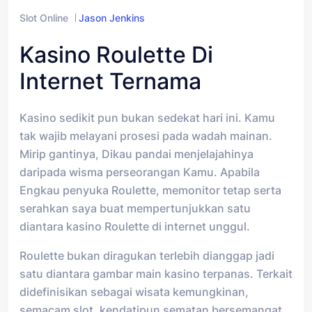
Slot Online
Jason Jenkins
Kasino Roulette Di
Internet Ternama
Kasino sedikit pun bukan sedekat hari ini. Kamu
tak wajib melayani prosesi pada wadah mainan.
Mirip gantinya, Dikau pandai menjelajahinya
daripada wisma perseorangan Kamu. Apabila
Engkau penyuka Roulette, memonitor tetap serta
serahkan saya buat mempertunjukkan satu
diantara kasino Roulette di internet unggul.
Roulette bukan diragukan terlebih dianggap jadi
satu diantara gambar main kasino terpanas. Terkait
didefinisikan sebagai wisata kemungkinan,
semacam slot, kendatipun sematan bersemangat.