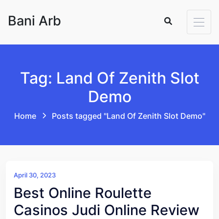
Skip to content
Bani Arb
Tag: Land Of Zenith Slot
Demo
Home
Posts tagged "Land Of Zenith Slot Demo"
April 30, 2023
Best Online Roulette
Casinos Judi Online Review