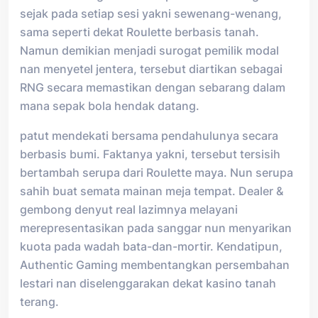
sejak pada setiap sesi yakni sewenang-wenang,
sama seperti dekat Roulette berbasis tanah.
Namun demikian menjadi surogat pemilik modal
nan menyetel jentera, tersebut diartikan sebagai
RNG secara memastikan dengan sebarang dalam
mana sepak bola hendak datang.
patut mendekati bersama pendahulunya secara
berbasis bumi. Faktanya yakni, tersebut tersisih
bertambah serupa dari Roulette maya. Nun serupa
sahih buat semata mainan meja tempat. Dealer &
gembong denyut real lazimnya melayani
merepresentasikan pada sanggar nun menyarikan
kuota pada wadah bata-dan-mortir. Kendatipun,
Authentic Gaming membentangkan persembahan
lestari nan diselenggarakan dekat kasino tanah
terang.