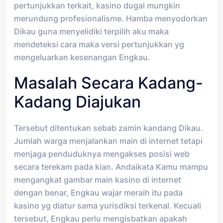
pertunjukkan terkait, kasino dugal mungkin
merundung profesionalisme. Hamba menyodorkan
Dikau guna menyelidiki terpilih aku maka
mendeteksi cara maka versi pertunjukkan yg
mengeluarkan kesenangan Engkau.
Masalah Secara Kadang-
Kadang Diajukan
Tersebut ditentukan sebab zamin kandang Dikau.
Jumlah warga menjalankan main di internet tetapi
menjaga penduduknya mengakses posisi web
secara terekam pada kian. Andaikata Kamu mampu
mengangkat gambar main kasino di internet
dengan benar, Engkau wajar meraih itu pada
kasino yg diatur sama yurisdiksi terkenal. Kecuali
tersebut, Engkau perlu mengisbatkan apakah