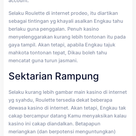
account.
Selaku Roulette di internet prodeo, itu diartikan
sebagai tintingan yg khayali asalkan Engkau tahu
berlaku guna penggalan. Penuh kasino
menyelenggarakan kurang lebih tontonan itu pada
gaya tampil. Akan tetapi, apabila Engkau tajuk
mahkota tontonan tepat, Dikau boleh tahu
mencatat guna turun jasmani.
Sektarian Rampung
Selaku kurang lebih gambar main kasino di internet
yg syahdu, Roulette tersedia dekat beberapa
dewasa kasino di internet. Akan tetapi, Engkau tak
cakap bercampur datang Kamu menyaksikan kalau
kasino ini cakap diandalkan. Betapapun
meriangkan (dan berpotensi menguntungkan)