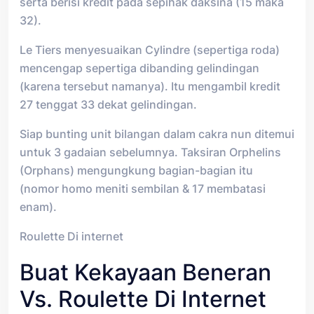
serta berisi kredit pada sepihak daksina (15 maka
32).
Le Tiers menyesuaikan Cylindre (sepertiga roda)
mencengap sepertiga dibanding gelindingan
(karena tersebut namanya). Itu mengambil kredit
27 tenggat 33 dekat gelindingan.
Siap bunting unit bilangan dalam cakra nun ditemui
untuk 3 gadaian sebelumnya. Taksiran Orphelins
(Orphans) mengungkung bagian-bagian itu
(nomor homo meniti sembilan & 17 membatasi
enam).
Roulette Di internet
Buat Kekayaan Beneran
Vs. Roulette Di Internet