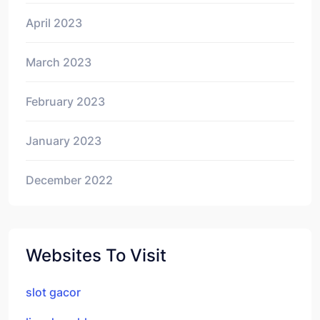
April 2023
March 2023
February 2023
January 2023
December 2022
Websites To Visit
slot gacor