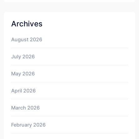
Archives
August 2026
July 2026
May 2026
April 2026
March 2026
February 2026