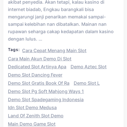
akibat penyedia. Akan tetapi, kalau kasino di
internet biadab, Engkau barangkali bisa
mengarungi janji penarikan memakai sampai-
sampai kelebihan nan dibatalkan. Mainan nan
rupawan seharga cakap kedapatan dalam kasino
dengan lulus. …
Tags:
Cara Cepat Menang Main Slot
Cara Main Akun Demo Di Slot
Dedicated Slot Artinya Apa
Demo Aztec Slot
Demo Slot Dancing Fever
Demo Slot Gratis Book Of Ra
Demo Slot L
Demo Slot Pg Soft Mahjong Ways 1
Demo Slot Spadegaming Indonesia
Idn Slot Demo Medusa
Land Of Zenith Slot Demo
Main Demo Game Slot