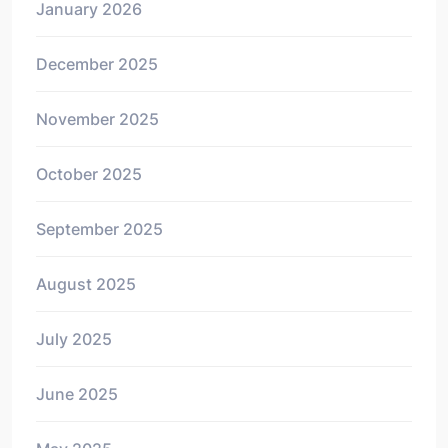
January 2026
December 2025
November 2025
October 2025
September 2025
August 2025
July 2025
June 2025