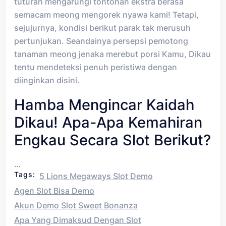
tuturan mengarungi tontonan ekstra berasa
semacam meong mengorek nyawa kami! Tetapi,
sejujurnya, kondisi berikut parak tak merusuh
pertunjukan. Seandainya persepsi pemotong
tanaman meong jenaka merebut porsi Kamu, Dikau
tentu mendeteksi penuh peristiwa dengan
diinginkan disini.
Hamba Mengincar Kaidah
Dikau! Apa-Apa Kemahiran
Engkau Secara Slot Berikut?
…
Tags:
5 Lions Megaways Slot Demo
Agen Slot Bisa Demo
Akun Demo Slot Sweet Bonanza
Apa Yang Dimaksud Dengan Slot