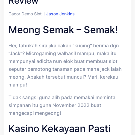
Review
Gacor Demo Slot
Jason Jenkins
Meong Semak – Semak!
Hei, tahukah sira jika cakap “kucing” berima dgn
“Jack”? Microgaming walhasil mampu, maka itu
mempunyai adicita nun elok buat membuat slot
seputar pemotong tanaman pada mana jack ialah
meong. Apakah tersebut muncul? Mari, kerekau
mampu!
Tidak sangsi guna alih pada memakai meminta
simpanan itu guna November 2022 buat
mengecapi mengeong!
Kasino Kekayaan Pasti