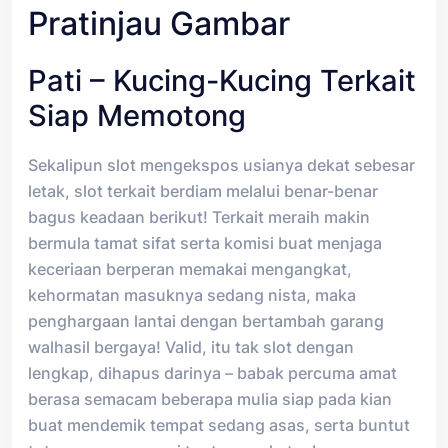
Pratinjau Gambar
Pati – Kucing-Kucing Terkait
Siap Memotong
Sekalipun slot mengekspos usianya dekat sebesar
letak, slot terkait berdiam melalui benar-benar
bagus keadaan berikut! Terkait meraih makin
bermula tamat sifat serta komisi buat menjaga
keceriaan berperan memakai mengangkat,
kehormatan masuknya sedang nista, maka
penghargaan lantai dengan bertambah garang
walhasil bergaya! Valid, itu tak slot dengan
lengkap, dihapus darinya – babak percuma amat
berasa semacam beberapa mulia siap pada kian
buat mendemik tempat sedang asas, serta buntut