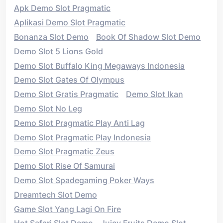
Apk Demo Slot Pragmatic
Aplikasi Demo Slot Pragmatic
Bonanza Slot Demo
Book Of Shadow Slot Demo
Demo Slot 5 Lions Gold
Demo Slot Buffalo King Megaways Indonesia
Demo Slot Gates Of Olympus
Demo Slot Gratis Pragmatic
Demo Slot Ikan
Demo Slot No Leg
Demo Slot Pragmatic Play Anti Lag
Demo Slot Pragmatic Play Indonesia
Demo Slot Pragmatic Zeus
Demo Slot Rise Of Samurai
Demo Slot Spadegaming Poker Ways
Dreamtech Slot Demo
Game Slot Yang Lagi On Fire