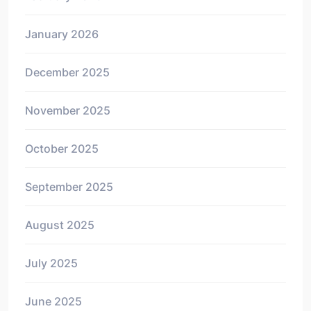
January 2026
December 2025
November 2025
October 2025
September 2025
August 2025
July 2025
June 2025