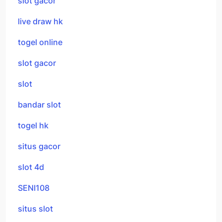
slot gacor
live draw hk
togel online
slot gacor
slot
bandar slot
togel hk
situs gacor
slot 4d
SENI108
situs slot