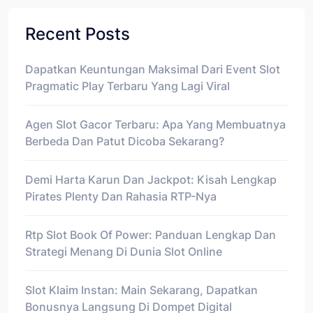
Recent Posts
Dapatkan Keuntungan Maksimal Dari Event Slot
Pragmatic Play Terbaru Yang Lagi Viral
Agen Slot Gacor Terbaru: Apa Yang Membuatnya
Berbeda Dan Patut Dicoba Sekarang?
Demi Harta Karun Dan Jackpot: Kisah Lengkap
Pirates Plenty Dan Rahasia RTP-Nya
Rtp Slot Book Of Power: Panduan Lengkap Dan
Strategi Menang Di Dunia Slot Online
Slot Klaim Instan: Main Sekarang, Dapatkan
Bonusnya Langsung Di Dompet Digital