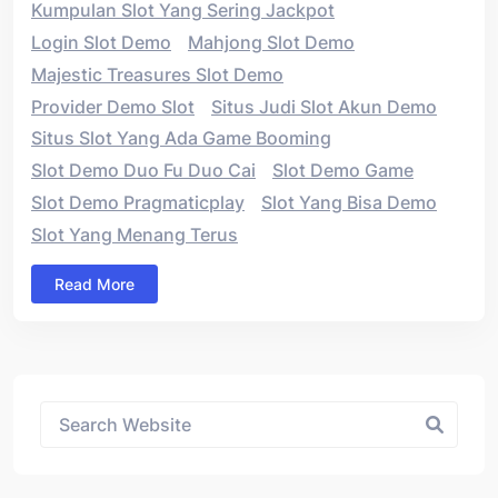
Kumpulan Slot Yang Sering Jackpot
Login Slot Demo
Mahjong Slot Demo
Majestic Treasures Slot Demo
Provider Demo Slot
Situs Judi Slot Akun Demo
Situs Slot Yang Ada Game Booming
Slot Demo Duo Fu Duo Cai
Slot Demo Game
Slot Demo Pragmaticplay
Slot Yang Bisa Demo
Slot Yang Menang Terus
Read More
Asides