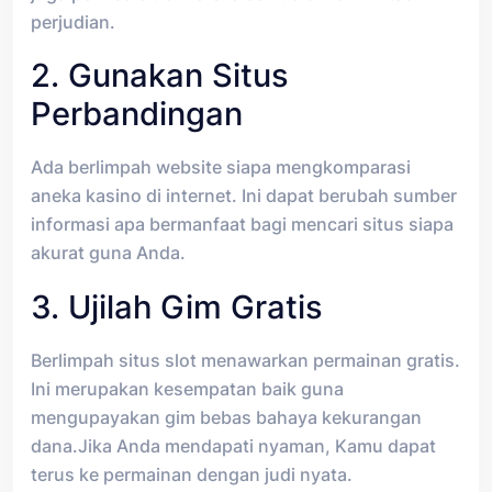
perjudian.
2. Gunakan Situs
Perbandingan
Ada berlimpah website siapa mengkomparasi
aneka kasino di internet. Ini dapat berubah sumber
informasi apa bermanfaat bagi mencari situs siapa
akurat guna Anda.
3. Ujilah Gim Gratis
Berlimpah situs slot menawarkan permainan gratis.
Ini merupakan kesempatan baik guna
mengupayakan gim bebas bahaya kekurangan
dana.Jika Anda mendapati nyaman, Kamu dapat
terus ke permainan dengan judi nyata.