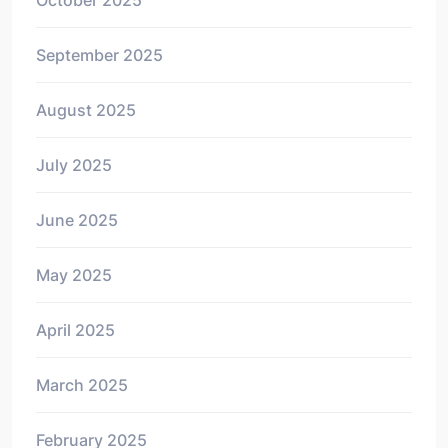
October 2025
September 2025
August 2025
July 2025
June 2025
May 2025
April 2025
March 2025
February 2025