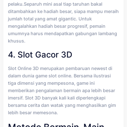
pelaku.Separuh mini asal tiap taruhan bakal
ditambahkan ke hadiah besar, siapa mampu meraih
jumlah total yang amat gigantic. Untuk
mengalahkan hadiah besar progresif, pemain
umumnya harus mendapatkan gabungan lambang
khusus.
4. Slot Gacor 3D
Slot Online 3D merupakan pembaruan newest di
dalam dunia game slot online. Bersama ilustrasi
tiga dimensi yang mempesona, game ini
memberikan pengalaman bermain apa lebih besar
imersif. Slot 3D banyak kali kali diperlengkapi
bersama cerita dan watak yang menghasilkan gim
lebih besar memesona.