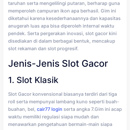
taruhan serta mengelilingi putaran, berharap guna
memperoleh campuran ikon apa berhasil. Gim ini
diketahui karena kesederhanaannya dan kapasitas
anugerah luas apa bisa diperoleh internal waktu
pendek. Serta pergerakan inovasi, slot gacor kini
disediakan di dalam berbagai bentuk, mencakup
slot rekaman dan slot progresif.
Jenis-Jenis Slot Gacor
1. Slot Klasik
Slot Gacor konvensional biasanya terdiri dari tiga
roll serta mempunyai lambang kuno seperti buah-
buahan, bel,
cair77 login
serta angka 7.Gim ini acap
waktu memiliki regulasi siapa mudah dan
menawarkan pengetahuan bermain-main siapa