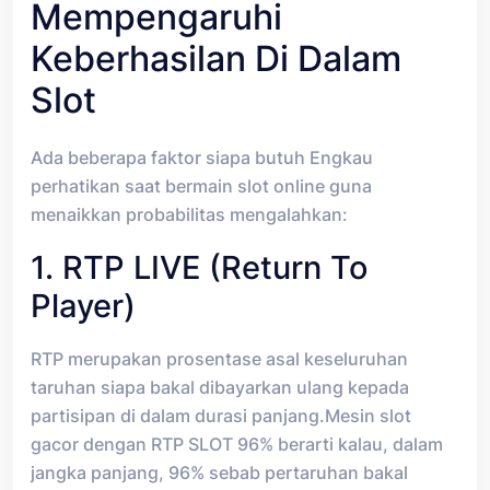
Mempengaruhi
Keberhasilan Di Dalam
Slot
Ada beberapa faktor siapa butuh Engkau
perhatikan saat bermain slot online guna
menaikkan probabilitas mengalahkan:
1. RTP LIVE (Return To
Player)
RTP merupakan prosentase asal keseluruhan
taruhan siapa bakal dibayarkan ulang kepada
partisipan di dalam durasi panjang.Mesin slot
gacor dengan RTP SLOT 96% berarti kalau, dalam
jangka panjang, 96% sebab pertaruhan bakal