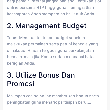
bagi pemain internal jangka panjang.Tentukan slot
online bersama RTP tinggi guna meningkatkan
kesempatan Anda memperoleh balik duit Anda.
2. Management Budget
Terus-Menerus tentukan budget sebelum
melakukan permainan serta patuhi kendala yang
dimaksud. Hindari tergoda guna berkelanjutan
bermain-main jika Kamu sudah mencapai batas
kerugian Anda.
3. Utilize Bonus Dan
Promosi
Melimpah casino online memberikan bonus serta
peningkatan guna menarik partisipan baru.…