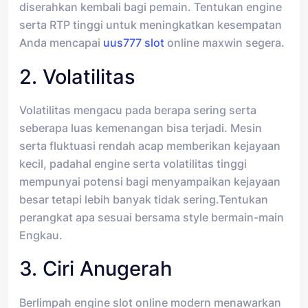
diserahkan kembali bagi pemain. Tentukan engine
serta RTP tinggi untuk meningkatkan kesempatan
Anda mencapai
uus777 slot
online maxwin segera.
2. Volatilitas
Volatilitas mengacu pada berapa sering serta
seberapa luas kemenangan bisa terjadi. Mesin
serta fluktuasi rendah acap memberikan kejayaan
kecil, padahal engine serta volatilitas tinggi
mempunyai potensi bagi menyampaikan kejayaan
besar tetapi lebih banyak tidak sering.Tentukan
perangkat apa sesuai bersama style bermain-main
Engkau.
3. Ciri Anugerah
Berlimpah engine slot online modern menawarkan