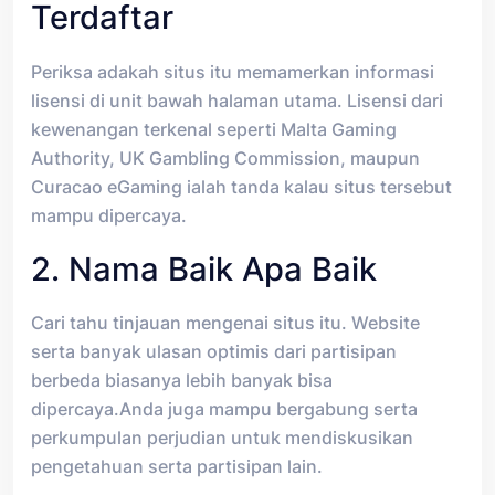
Terdaftar
Periksa adakah situs itu memamerkan informasi
lisensi di unit bawah halaman utama. Lisensi dari
kewenangan terkenal seperti Malta Gaming
Authority, UK Gambling Commission, maupun
Curacao eGaming ialah tanda kalau situs tersebut
mampu dipercaya.
2. Nama Baik Apa Baik
Cari tahu tinjauan mengenai situs itu. Website
serta banyak ulasan optimis dari partisipan
berbeda biasanya lebih banyak bisa
dipercaya.Anda juga mampu bergabung serta
perkumpulan perjudian untuk mendiskusikan
pengetahuan serta partisipan lain.