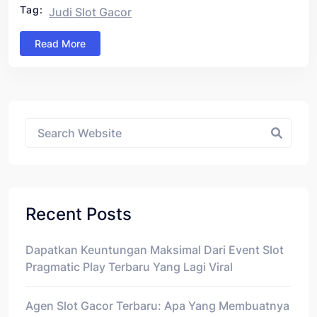
Tag:
Judi Slot Gacor
Read More
Asides
Recent Posts
Dapatkan Keuntungan Maksimal Dari Event Slot
Pragmatic Play Terbaru Yang Lagi Viral
Agen Slot Gacor Terbaru: Apa Yang Membuatnya