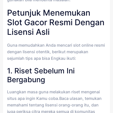
Petunjuk Menemukan
Slot Gacor Resmi Dengan
Lisensi Asli
Guna memudahkan Anda mencari slot online resmi
dengan lisensi otentik, berikut merupakan
sejumlah tips apa bisa Engkau ikuti:
1. Riset Sebelum Ini
Bergabung
Luangkan masa guna melakukan riset mengenai
situs apa ingin Kamu coba.Baca ulasan, temukan
memahami tentang lisensi orang-orang itu, dan
juga periksa citra mereka semua di komunitas