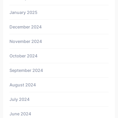
January 2025
December 2024
November 2024
October 2024
September 2024
August 2024
July 2024
June 2024