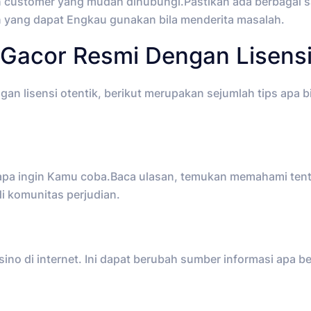
 customer yang mudah dihubungi.Pastikan ada berbagai s
on yang dapat Engkau gunakan bila menderita masalah.
Gacor Resmi Dengan Lisensi 
n lisensi otentik, berikut merupakan sejumlah tips apa 
apa ingin Kamu coba.Baca ulasan, temukan memahami tent
di komunitas perjudian.
n
no di internet. Ini dapat berubah sumber informasi apa b