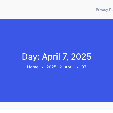
Privacy Po
Day: April 7, 2025
Home
2025
April
07