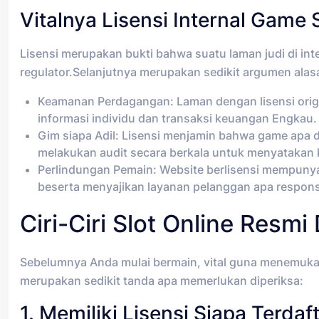
Vitalnya Lisensi Internal Game 
Lisensi merupakan bukti bahwa suatu laman judi di in
regulator.Selanjutnya merupakan sedikit argumen alasan
Keamanan Perdagangan: Laman dengan lisensi origi
informasi individu dan transaksi keuangan Engkau.
Gim siapa Adil: Lisensi menjamin bahwa game apa 
melakukan audit secara berkala untuk menyatakan 
Perlindungan Pemain: Website berlisensi mempuny
beserta menyajikan layanan pelanggan apa respons
Ciri-Ciri Slot Online Resmi
Sebelumnya Anda mulai bermain, vital guna menemukan ci
merupakan sedikit tanda apa memerlukan diperiksa:
1. Memiliki Lisensi Siapa Terdaf