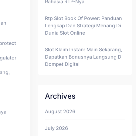
Rahasia RTP-Nya
Rtp Slot Book Of Power: Panduan
gan
Lengkap Dan Strategi Menang Di
Dunia Slot Online
protect
Slot Klaim Instan: Main Sekarang,
Dapatkan Bonusnya Langsung Di
gulator
Dompet Digital
ang,
Archives
August 2026
nya
July 2026