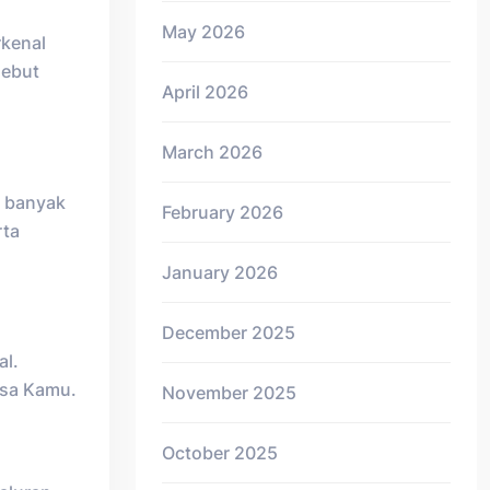
May 2026
rkenal
sebut
April 2026
March 2026
h banyak
February 2026
rta
January 2026
December 2025
al.
asa Kamu.
November 2025
October 2025