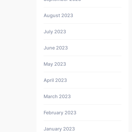
August 2023
July 2023
June 2023
May 2023
April 2023
March 2023
February 2023
January 2023