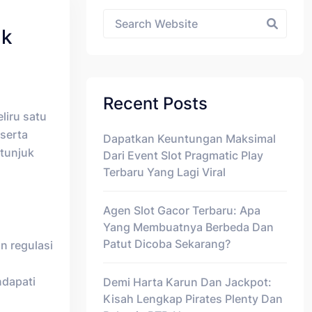
Asides
uk
Recent Posts
liru satu
serta
Dapatkan Keuntungan Maksimal
etunjuk
Dari Event Slot Pragmatic Play
Terbaru Yang Lagi Viral
Agen Slot Gacor Terbaru: Apa
Yang Membuatnya Berbeda Dan
Patut Dicoba Sekarang?
n regulasi
ndapati
Demi Harta Karun Dan Jackpot:
Kisah Lengkap Pirates Plenty Dan