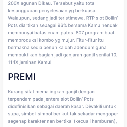
200X agunan Dikau. Tersebut yaitu total
kesanggupan penyelesaian yg berkuasa.
Walaupun, sedang jadi teristimewa. RTP slot Boilin’
Pots diartikan sebagai 96% bersama Kamu hendak
mempunyai batas enam patos. 807 program buat
memproduksi kombo yg mujur. Fitur-fitur itu
bermakna sedia penuh kaidah adendum guna
membuktikan bagian jadi ganjaran ganjil senilai 10,
114X jaminan Kamu!
PREMI
Kurang sifat memalingkan ganjil dengan
terpendam pada jentera slot Boilin’ Pots
didefinisikan sebagai daerah kasar. Diwakili untuk
supa, simbol-simbol berikut tak sekadar mengoper
segenap karakter nan bertikai (kecuali hamburan),