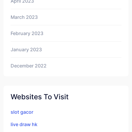
April 2023
March 2023
February 2023
January 2023
December 2022
Websites To Visit
slot gacor
live draw hk