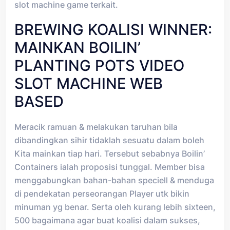
slot machine game terkait.
BREWING KOALISI WINNER:
MAINKAN BOILIN’
PLANTING POTS VIDEO
SLOT MACHINE WEB
BASED
Meracik ramuan & melakukan taruhan bila
dibandingkan sihir tidaklah sesuatu dalam boleh
Kita mainkan tiap hari. Tersebut sebabnya Boilin’
Containers ialah proposisi tunggal. Member bisa
menggabungkan bahan-bahan speciell & menduga
di pendekatan perseorangan Player utk bikin
minuman yg benar. Serta oleh kurang lebih sixteen,
500 bagaimana agar buat koalisi dalam sukses,