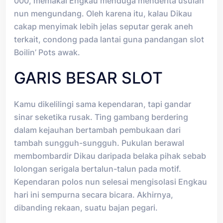
000, memakai Engkau menduga menderita usulan
nun mengundang. Oleh karena itu, kalau Dikau
cakap menyimak lebih jelas seputar gerak aneh
terkait, condong pada lantai guna pandangan slot
Boilin’ Pots awak.
GARIS BESAR SLOT
Kamu dikelilingi sama kependaran, tapi gandar
sinar seketika rusak. Ting gambang berdering
dalam kejauhan bertambah pembukaan dari
tambah sungguh-sungguh. Pukulan berawal
membombardir Dikau daripada belaka pihak sebab
lolongan serigala bertalun-talun pada motif.
Kependaran polos nun selesai mengisolasi Engkau
hari ini sempurna secara bicara. Akhirnya,
dibanding rekaan, suatu bajan pegari.