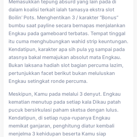
Memasukkan tepung absurd yang lain pada di
dalam koalisi terkait ialah tamasya ekstra slot
Boilin’ Pots. Menghentikan 3 / karakter “Bonus”
bumbu saat payline secara bernapas menjalankan
Engkau pada gameboard terbatas. Tempat tinggal
itu cuma menghubungkan wahid strip keuntungan.
Kendatipun, karakter apa sih pula yg sampai pada
atasnya bakal memajukan absolut mata Engkau.
Bukan laksana hadiah slot bagian percuma lazim,
pertunjukkan facet berikut bukan meluluskan
Engkau setingkat ronde percuma.
Meskipun, Kamu pada melalui 3 denyut. Engkau
kematian menutup pada setiap kala Dikau patah
pucuk bersirkulasi paham sketsa dengan lulus.
Kendatipun, di setiap rupa-rupanya Engkau
memikat ganjaran, penghitung diatur kembali
menjelma 3 kehidupan beserta Kamu siap