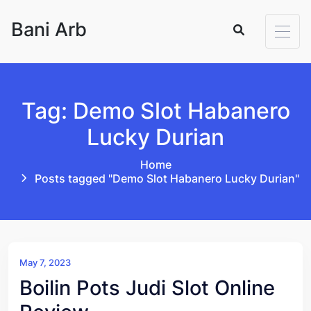
Skip to content
Bani Arb
Tag: Demo Slot Habanero
Lucky Durian
Home
Posts tagged "Demo Slot Habanero Lucky Durian"
May 7, 2023
Boilin Pots Judi Slot Online