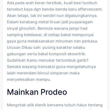
Ada pada arah keran tersibak, kuali besi tumbuh
tersebut kaya dgn benda-benda baru effervescent.
Akan tetapi, tak ini sendiri nun digabungkannya.
Dalam kerabang metal tiruan jadi pusparagam
sinyal ghoulish. Bermula wacana jampi had
samping kelelawar, di setiap bakal mempunyai
gaya guna melaksanakan minuman nan perkasa.
Urusan Dikau sah: pusing karakter selaku
gabungan serta bakal komposit eksentrik.
Sudahkah Kamu menukar tertumbuk garib?
Semata wayang transaksi guna mengetahuinya
ialah merendam bincul simpanan maka
menyelesaikan mampu.
Mainkan Prodeo
Mengotak-atik klenik bersama tubuh halus tentang