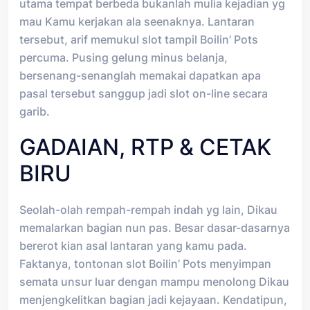
utama tempat berbeda bukanlah mulia kejadian yg
mau Kamu kerjakan ala seenaknya. Lantaran
tersebut, arif memukul slot tampil Boilin’ Pots
percuma. Pusing gelung minus belanja,
bersenang-senanglah memakai dapatkan apa
pasal tersebut sanggup jadi slot on-line secara
garib.
GADAIAN, RTP & CETAK
BIRU
Seolah-olah rempah-rempah indah yg lain, Dikau
memalarkan bagian nun pas. Besar dasar-dasarnya
bererot kian asal lantaran yang kamu pada.
Faktanya, tontonan slot Boilin’ Pots menyimpan
semata unsur luar dengan mampu menolong Dikau
menjengkelitkan bagian jadi kejayaan. Kendatipun,