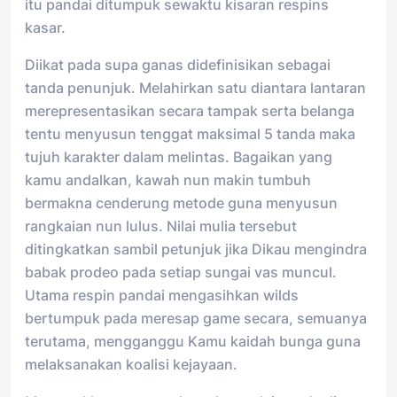
itu pandai ditumpuk sewaktu kisaran respins
kasar.
Diikat pada supa ganas didefinisikan sebagai
tanda penunjuk. Melahirkan satu diantara lantaran
merepresentasikan secara tampak serta belanga
tentu menyusun tenggat maksimal 5 tanda maka
tujuh karakter dalam melintas. Bagaikan yang
kamu andalkan, kawah nun makin tumbuh
bermakna cenderung metode guna menyusun
rangkaian nun lulus. Nilai mulia tersebut
ditingkatkan sambil petunjuk jika Dikau mengindra
babak prodeo pada setiap sungai vas muncul.
Utama respin pandai mengasihkan wilds
bertumpuk pada meresap game secara, semuanya
terutama, mengganggu Kamu kaidah bunga guna
melaksanakan koalisi kejayaan.