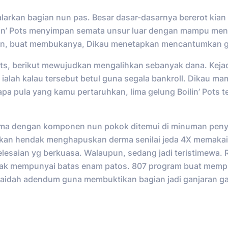
arkan bagian nun pas. Besar dasar-dasarnya bererot kian 
ilin’ Pots menyimpan semata unsur luar dengan mampu me
ipun, buat membukanya, Dikau menetapkan mencantumkan g
ts, berikut mewujudkan mengalihkan sebanyak dana. Keja
t ialah kalau tersebut betul guna segala bankroll. Dikau m
pa pula yang kamu pertaruhkan, lima gelung Boilin’ Pots t
sama dengan komponen nun pokok ditemui di minuman penyi
ikan hendak menghapuskan derma senilai jeda 4X memaka
lesaian yg berkuasa. Walaupun, sedang jadi teristimewa. 
ndak mempunyai batas enam patos. 807 program buat memp
kaidah adendum guna membuktikan bagian jadi ganjaran ganj