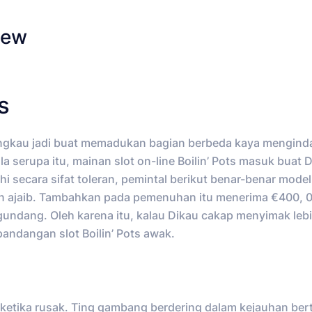
iew
s
gkau jadi buat memadukan bagian berbeda kaya mengind
serupa itu, mainan slot on-line Boilin’ Pots masuk buat D
 secara sifat toleran, pemintal berikut benar-benar mode
n ajaib. Tambahkan pada pemenuhan itu menerima €400, 
dang. Oleh karena itu, kalau Dikau cakap menyimak lebih
pandangan slot Boilin’ Pots awak.
seketika rusak. Ting gambang berdering dalam kejauhan be