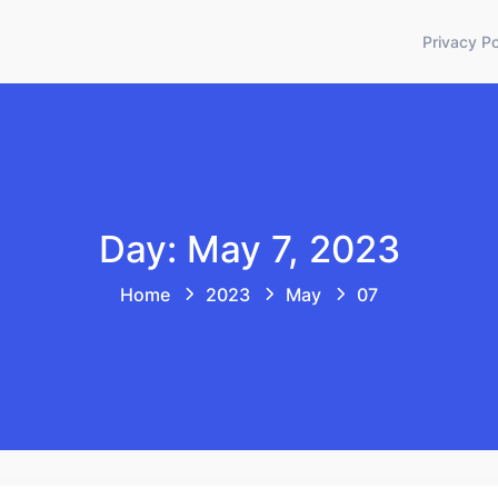
Privacy Po
Day: May 7, 2023
Home
2023
May
07