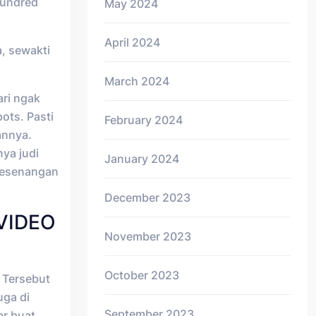
hundred
May 2024
April 2024
, sewakti
March 2024
ari ngak
ots. Pasti
February 2024
annya.
nya judi
January 2024
 kesenangan
December 2023
VIDEO
November 2023
October 2023
. Tersebut
uga di
September 2023
ar buat