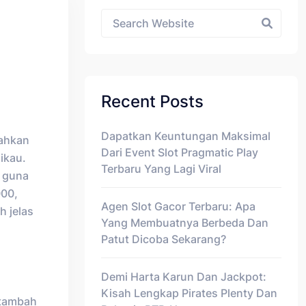
Asides
Recent Posts
Dapatkan Keuntungan Maksimal
ahkan
Dari Event Slot Pragmatic Play
ikau.
Terbaru Yang Lagi Viral
l guna
000,
Agen Slot Gacor Terbaru: Apa
 jelas
Yang Membuatnya Berbeda Dan
Patut Dicoba Sekarang?
Demi Harta Karun Dan Jackpot:
Kisah Lengkap Pirates Plenty Dan
rtambah