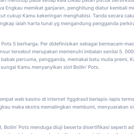
an menutup pada setiap kala Dikau patah pucuk bersirkul
nya Engkau memikat ganjaran, penghitung diatur kembali m
ntut cukup Kamu kekeringan menghabisi. Tanda secara cak
engkap ialah harta tunai yg mengandung pengganda perkir
in’ Pots 5 berharga. Per didefinisikan sebagai bermacam-m
sur tersebut merupakan memenuhi imbalan senilai 5. 000
ang babak percuma, pengganda, memakai batu mulia premi, 
 sungai Kamu menyanyikan slot Boilin’ Pots.
m tempat web kasino di internet Yggdrasil berlapis-lapis term
 Engkau maka ekstra memalingkan membumi, menyuarakan si
oilin’ Pots menduga diuji beserta disertifikasi seperti adi