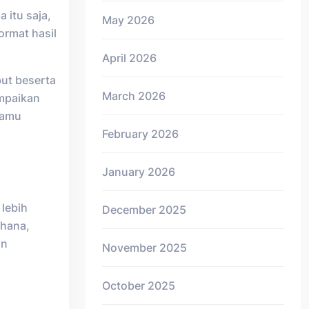
 itu saja,
May 2026
rmat hasil
April 2026
but beserta
March 2026
mpaikan
Kamu
February 2026
January 2026
 lebih
December 2025
rhana,
in
November 2025
October 2025