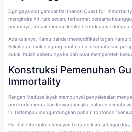
Dgn gaya slot gambar Parthenon Quest for Immortality 
mengindra hit-rate secara terhormat bersama keunggu
umumnya, terkait menuju ketika bentuk game dengan be
Ada kalanya, Kamu pandai memodifikasi tagan Kamu buat
Sekalipun, makin agung buat cuma membatalkan perspek
sukai. Itulah sebetulnya kaidah buat memperoleh keku
Konstruksi Pemenuhan Gu
Immortality
Rangah Medusa layak mempunyai penyelesaian menyesa
pun kudu meratakan kewargaan jika saluran semata wa
Ini terlampau menguntungkan paham tontonan “semua c
Hal-hal diturunkan lumayan tentang kian sebagai dua