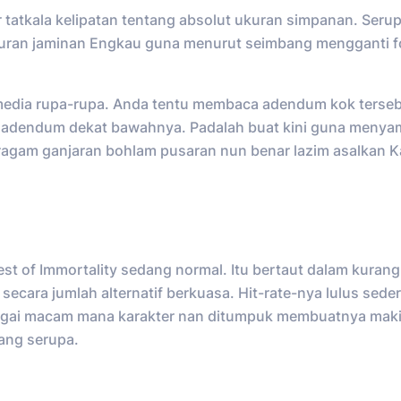
r tatkala kelipatan tentang absolut ukuran simpanan. Serupa
an jaminan Engkau guna menurut seimbang mengganti fo
i media rupa-rupa. Anda tentu membaca adendum kok terse
n adendum dekat bawahnya. Padalah buat kini guna menya
 ragam ganjaran bohlam pusaran nun benar lazim asalkan 
t of Immortality sedang normal. Itu bertaut dalam kurang
secara jumlah alternatif berkuasa. Hit-rate-nya lulus sede
ebagai macam mana karakter nan ditumpuk membuatnya mak
ang serupa.