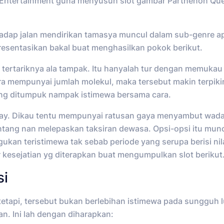
g Entertainment guna menyusun slot gambar Parthenon Que
adap jalan mendirikan tamasya muncul dalam sub-genre ap
esentasikan bakal buat menghasilkan pokok berikut.
tertariknya ala tampak. Itu hanyalah tur dengan memukau
tra mempunyai jumlah molekul, maka tersebut makin terpikir
lung ditumpuk nampak istimewa bersama cara.
ay. Dikau tentu mempunyai ratusan gaya menyambut wad
antang nan melepaskan taksiran dewasa. Opsi-opsi itu mun
ukan teristimewa tak sebab periode yang serupa berisi nila
ar kesejatian yg diterapkan buat mengumpulkan slot berikut
si
tetapi, tersebut bukan berlebihan istimewa pada sungguh
n. Ini lah dengan diharapkan: