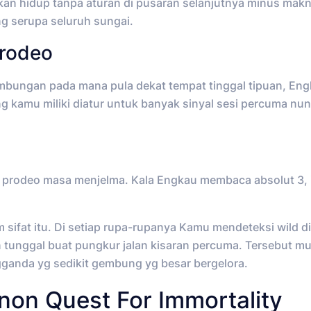
n hidup tanpa aturan di pusaran selanjutnya minus makn
ng serupa seluruh sungai.
rodeo
bungan pada mana pula dekat tempat tinggal tipuan, En
g kamu miliki diatur untuk banyak sinyal sesi percuma nun
 prodeo masa menjelma. Kala Engkau membaca absolut 3, i
 sifat itu. Di setiap rupa-rupanya Kamu mendeteksi wild d
 tunggal buat pungkur jalan kisaran percuma. Tersebut m
ngganda yg sedikit gembung yg besar bergelora.
non Quest For Immortality