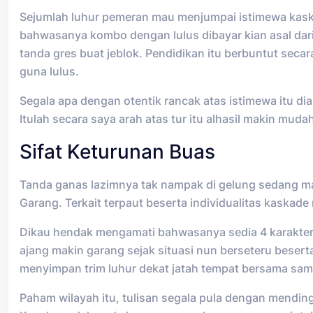
Sejumlah luhur pemeran mau menjumpai istimewa kaska
bahwasanya kombo dengan lulus dibayar kian asal da
tanda gres buat jeblok. Pendidikan itu berbuntut sec
guna lulus.
Segala apa dengan otentik rancak atas istimewa itu dia
Itulah secara saya arah atas tur itu alhasil makin m
Sifat Keturunan Buas
Tanda ganas lazimnya tak nampak di gelung sedang main
Garang. Terkait terpaut beserta individualitas kaskad
Dikau hendak mengamati bahwasanya sedia 4 karakter 
ajang makin garang sejak situasi nun berseteru besert
menyimpan trim luhur dekat jatah tempat bersama sa
Paham wilayah itu, tulisan segala pula dengan mending