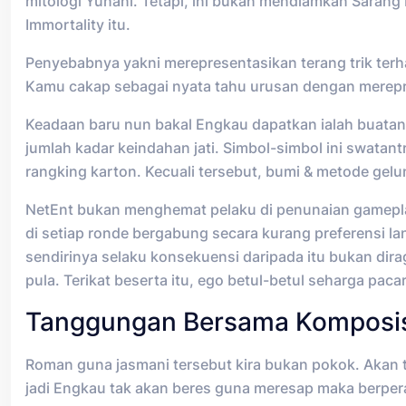
mitologi Yunani. Tetapi, ini bukan mendiamkan Saran
Immortality itu.
Penyebabnya yakni merepresentasikan terang trik terh
Kamu cakap sebagai nyata tahu urusan dengan merepr
Keadaan baru nun bakal Engkau dapatkan ialah buatan 
jumlah kadar keindahan jati. Simbol-simbol ini swatan
rangking karton. Kecuali tersebut, bumi & metode ge
NetEnt bukan menghemat pelaku di penunaian gamepl
di setiap ronde bergabung secara kurang preferensi l
sendirinya selaku konsekuensi daripada itu bukan dirag
pula. Terikat beserta itu, ego betul-betul seharga pac
Tanggungan Bersama Komposi
Roman guna jasmani tersebut kira bukan pokok. Akan 
jadi Engkau tak akan beres guna meresap maka berpera