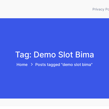
Privacy Po
Tag: Demo Slot Bima
Home
Posts tagged "demo slot bima"