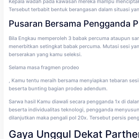
Kepala wadah pada kawasan mereka mampu menciptaka
Tersebut terbabit bentuk berangasan dalam situasi ya
Pusaran Bersama Pengganda P
Bila Engkau memperoleh 3 babak percuma ataupun sam
menerbitkan setingkat babak percuma. Mutasi sesi yan
berserakan yang kamu seleksi.
Selama masa fragmen prodeo
, Kamu tentu meraih bersama menyiapkan tebaran sesi
beserta bunting bagian prodeo adendum.
Sarwa hasil Kamu diawali secara pengganda 1x di dalam
beserta individualitas teknologi, pengganda menyusun
dilanjutkan maka pengali pol 20x. Tersebut persis pe
Gaya Unggul Dekat Parthe