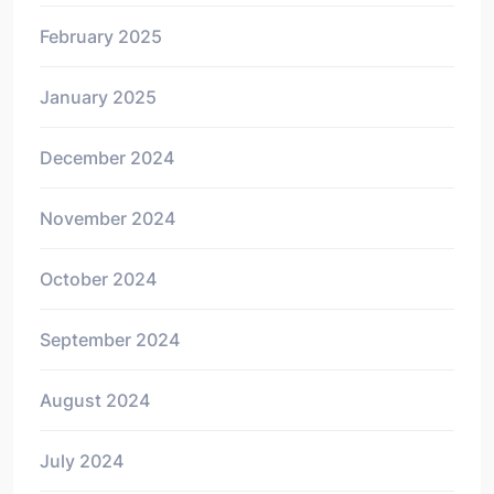
February 2025
January 2025
December 2024
November 2024
October 2024
September 2024
August 2024
July 2024