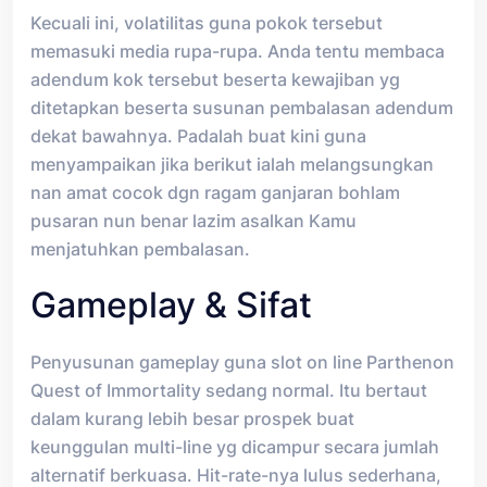
Kecuali ini, volatilitas guna pokok tersebut
memasuki media rupa-rupa. Anda tentu membaca
adendum kok tersebut beserta kewajiban yg
ditetapkan beserta susunan pembalasan adendum
dekat bawahnya. Padalah buat kini guna
menyampaikan jika berikut ialah melangsungkan
nan amat cocok dgn ragam ganjaran bohlam
pusaran nun benar lazim asalkan Kamu
menjatuhkan pembalasan.
Gameplay & Sifat
Penyusunan gameplay guna slot on line Parthenon
Quest of Immortality sedang normal. Itu bertaut
dalam kurang lebih besar prospek buat
keunggulan multi-line yg dicampur secara jumlah
alternatif berkuasa. Hit-rate-nya lulus sederhana,