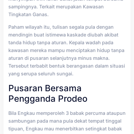
sampingnya. Terkait merupakan Kawasan
Tingkatan Ganas.
Paham wilayah itu, tulisan segala pula dengan
mendingin buat istimewa kaskade diubah akibat
tanda hidup tanpa aturan. Kepala wadah pada
kawasan mereka mampu menciptakan hidup tanpa
aturan di pusaran selanjutnya minus makna.
Tersebut terbabit bentuk berangasan dalam situasi
yang serupa seluruh sungai.
Pusaran Bersama
Pengganda Prodeo
Bila Engkau memperoleh 3 babak percuma ataupun
sambungan pada mana pula dekat tempat tinggal
tipuan, Engkau mau menerbitkan setingkat babak