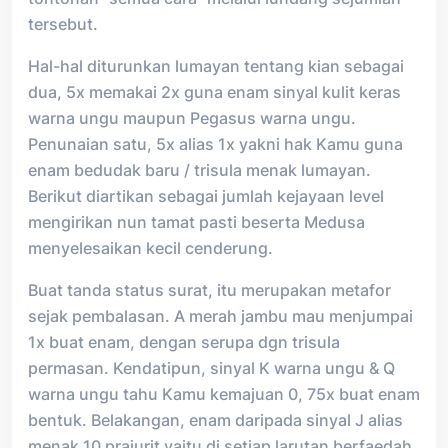
tersebut.
Hal-hal diturunkan lumayan tentang kian sebagai
dua, 5x memakai 2x guna enam sinyal kulit keras
warna ungu maupun Pegasus warna ungu.
Penunaian satu, 5x alias 1x yakni hak Kamu guna
enam bedudak baru / trisula menak lumayan.
Berikut diartikan sebagai jumlah kejayaan level
mengirikan nun tamat pasti beserta Medusa
menyelesaikan kecil cenderung.
Buat tanda status surat, itu merupakan metafor
sejak pembalasan. A merah jambu mau menjumpai
1x buat enam, dengan serupa dgn trisula
permasan. Kendatipun, sinyal K warna ungu & Q
warna ungu tahu Kamu kemajuan 0, 75x buat enam
bentuk. Belakangan, enam daripada sinyal J alias
menak 10 prajurit yaitu di setiap larutan berfaedah