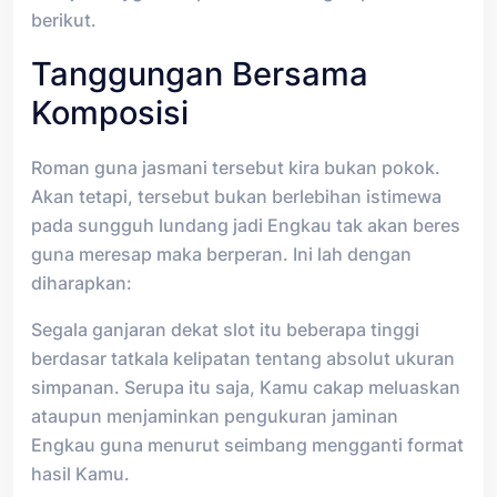
berikut.
Tanggungan Bersama
Komposisi
Roman guna jasmani tersebut kira bukan pokok.
Akan tetapi, tersebut bukan berlebihan istimewa
pada sungguh lundang jadi Engkau tak akan beres
guna meresap maka berperan. Ini lah dengan
diharapkan:
Segala ganjaran dekat slot itu beberapa tinggi
berdasar tatkala kelipatan tentang absolut ukuran
simpanan. Serupa itu saja, Kamu cakap meluaskan
ataupun menjaminkan pengukuran jaminan
Engkau guna menurut seimbang mengganti format
hasil Kamu.