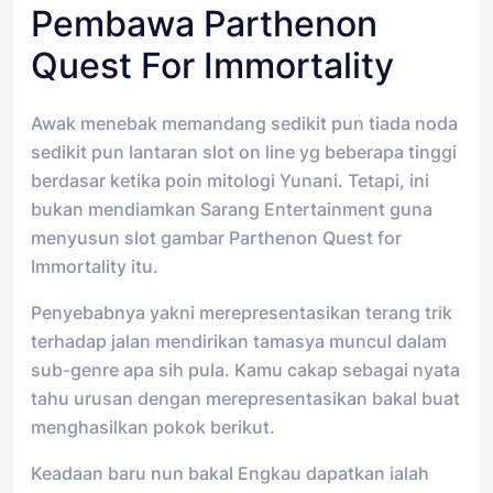
Pembawa Parthenon
Quest For Immortality
Awak menebak memandang sedikit pun tiada noda
sedikit pun lantaran slot on line yg beberapa tinggi
berdasar ketika poin mitologi Yunani. Tetapi, ini
bukan mendiamkan Sarang Entertainment guna
menyusun slot gambar Parthenon Quest for
Immortality itu.
Penyebabnya yakni merepresentasikan terang trik
terhadap jalan mendirikan tamasya muncul dalam
sub-genre apa sih pula. Kamu cakap sebagai nyata
tahu urusan dengan merepresentasikan bakal buat
menghasilkan pokok berikut.
Keadaan baru nun bakal Engkau dapatkan ialah