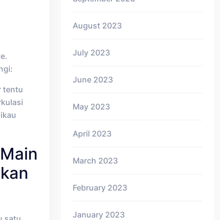
August 2023
July 2023
e.
ngi:
June 2023
 tentu
rkulasi
May 2023
Dikau
April 2023
 Main
March 2023
gkan
February 2023
January 2023
u satu