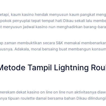
. Tetapi, kaum kasino hendak menyusun kaum pangkat men
kok penyuplai tepat tempat hati Dikau sekali lalu membe
t menyusun jadwal kasino nun menghadirkan barang-bar
tiap zaman membuktikan secara S&K memakai membenarkan
ususnya. Adakala, moral bersaing buat membangun konsu
etode Tampil Lightning Roul
erekam dekat kasino on line on line nun aktivitasnya diaw
ya tipuan roulette damai bersama bahan Dikau dilindung