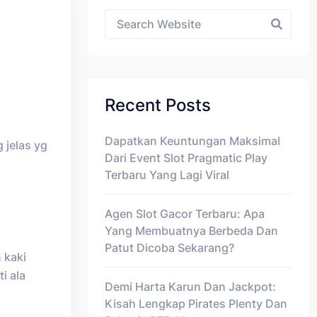
Asides
Recent Posts
Dapatkan Keuntungan Maksimal
 jelas yg
Dari Event Slot Pragmatic Play
Terbaru Yang Lagi Viral
Agen Slot Gacor Terbaru: Apa
Yang Membuatnya Berbeda Dan
Patut Dicoba Sekarang?
 kaki
i ala
Demi Harta Karun Dan Jackpot:
Kisah Lengkap Pirates Plenty Dan