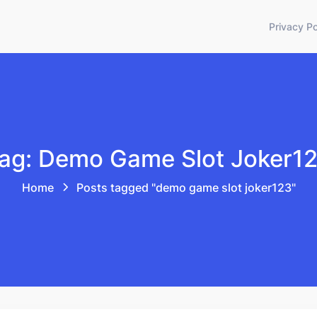
Privacy Po
ag: Demo Game Slot Joker1
Home
Posts tagged "demo game slot joker123"