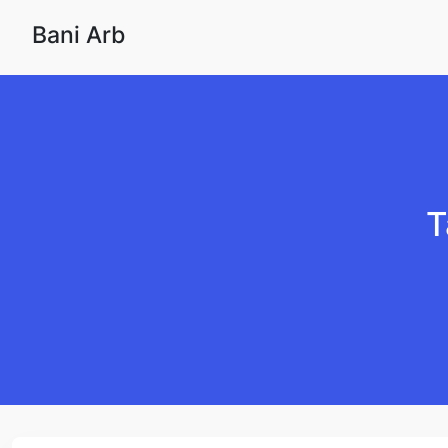
Skip to content
Bani Arb
T