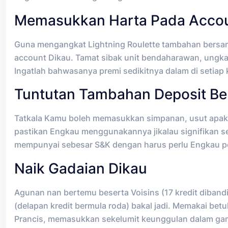
Memasukkan Harta Pada Accou
Guna mengangkat Lightning Roulette tambahan bersa
account Dikau. Tamat sibak unit bendaharawan, ungka
Ingatlah bahwasanya premi sedikitnya dalam di setiap
Tuntutan Tambahan Deposit Ber
Tatkala Kamu boleh memasukkan simpanan, usut apak
pastikan Engkau menggunakannya jikalau signifikan se
mempunyai sebesar S&K dengan harus perlu Engkau p
Naik Gadaian Dikau
Agunan nan bertemu beserta Voisins (17 kredit dibandi
(delapan kredit bermula roda) bakal jadi. Memakai b
Prancis, memasukkan sekelumit keunggulan dalam g