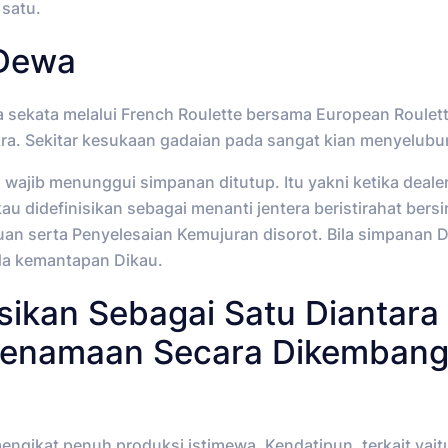
satu.
 Dewa
a sekata melalui French Roulette bersama European Roulett
a. Sekitar kesukaan gadaian pada sangat kian menyelubu
jib menunggui simpanan ditutup. Itu yakni ketika dealer
u didefinisikan sebagai menanti jentera beristirahat bersi
an serta Penyelesaian Kemujuran disorot. Bila simpanan 
da kemantapan Dikau.
isikan Sebagai Satu Diantara
 Kenamaan Secara Dikemban
mengikat penuh produksi istimewa. Kendatipun, terkait yait