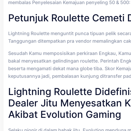
membalas Penyelesaian Kemajuan penyeling 50 & 500: 
Petunjuk Roulette Cemeti
Lightning Roulette menguntit punca tipuan pelik secar
Tanggungan ditempatkan pra vendor memalingkan cakr
Sesudah Kamu memposisikan perkiraan Engkau, Kamu wa
bakal menyesatkan gelindingan roulette. Perintah Engka
beserta mengamati dekat mana globe tiba. Skor Kemaju
keputusannya jadi, pembalasan kunjung ditransfer pa
Lightning Roulette Didefin
Dealer Jitu Menyesatkan
Akibat Evolution Gaming
Selaku pionir di dalam babak jitu, Evolution menduga 