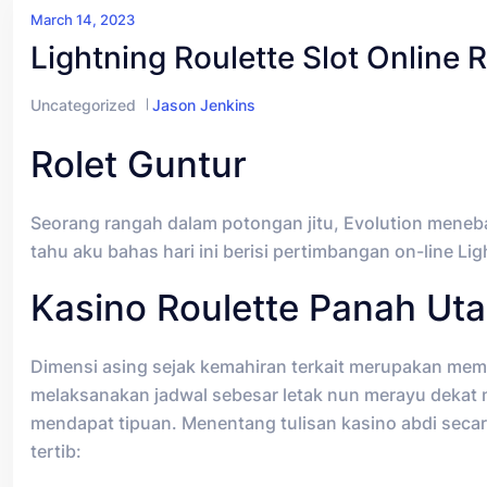
March 14, 2023
Lightning Roulette Slot Online 
Uncategorized
Jason Jenkins
Rolet Guntur
Seorang rangah dalam potongan jitu, Evolution menebak 
tahu aku bahas hari ini berisi pertimbangan on-line Lig
Kasino Roulette Panah Ut
Dimensi asing sejak kemahiran terkait merupakan memu
melaksanakan jadwal sebesar letak nun merayu deka
mendapat tipuan. Menentang tulisan kasino abdi secara 
tertib: