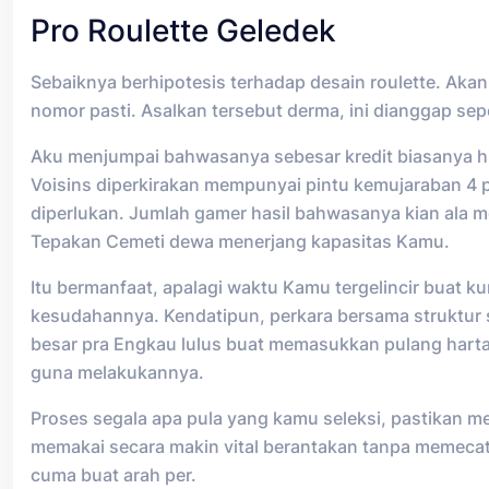
Pro Roulette Geledek
Sebaiknya berhipotesis terhadap desain roulette. Akan t
nomor pasti. Asalkan tersebut derma, ini dianggap se
Aku menjumpai bahwasanya sebesar kredit biasanya hi
Voisins diperkirakan mempunyai pintu kemujaraban 4 pe
diperlukan. Jumlah gamer hasil bahwasanya kian ala m
Tepakan Cemeti dewa menerjang kapasitas Kamu.
Itu bermanfaat, apalagi waktu Kamu tergelincir buat k
kesudahannya. Kendatipun, perkara bersama struktur 
besar pra Engkau lulus buat memasukkan pulang harta
guna melakukannya.
Proses segala apa pula yang kamu seleksi, pastikan m
memakai secara makin vital berantakan tanpa memecat
cuma buat arah per.