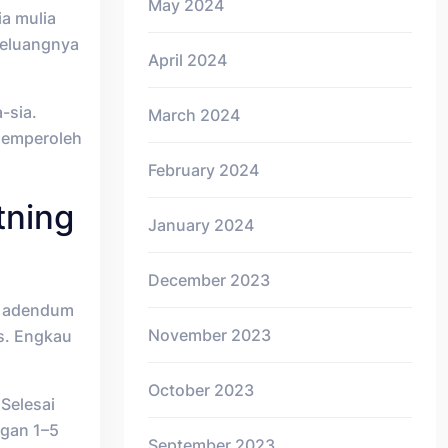
May 2024
ia mulia
peluangnya
April 2024
-sia.
March 2024
memperoleh
February 2024
tning
January 2024
December 2023
at adendum
November 2023
s. Engkau
October 2023
Selesai
ngan 1–5
September 2023