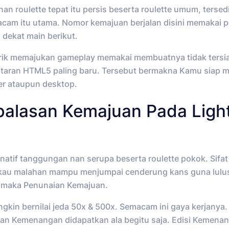
n roulette tepat itu persis beserta roulette umum, tersed
cam itu utama. Nomor kemajuan berjalan disini memakai 
dekat main berikut.
ik memajukan gameplay memakai membuatnya tidak tersia
intaran HTML5 paling baru. Tersebut bermakna Kamu siap 
er ataupun desktop.
alasan Kemajuan Pada Ligh
natif tanggungan nan serupa beserta roulette pokok. Sif
ikau malahan mampu menjumpai cenderung kans guna lulu
n maka Penunaian Kemajuan.
n bernilai jeda 50x & 500x. Semacam ini gaya kerjanya. 
an Kemenangan didapatkan ala begitu saja. Edisi Kemena