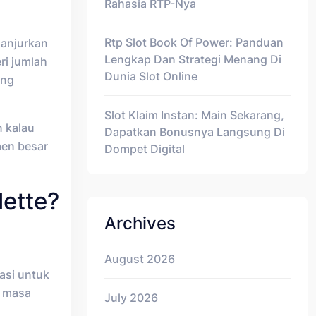
Rahasia RTP-Nya
Rtp Slot Book Of Power: Panduan
ganjurkan
Lengkap Dan Strategi Menang Di
ri jumlah
Dunia Slot Online
ang
Slot Klaim Instan: Main Sekarang,
 kalau
Dapatkan Bonusnya Langsung Di
men besar
Dompet Digital
ette?
Archives
August 2026
asi untuk
i masa
July 2026