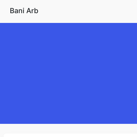
Skip to content
Bani Arb