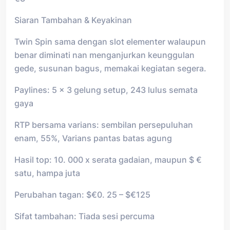
Siaran Tambahan & Keyakinan
Twin Spin sama dengan slot elementer walaupun
benar diminati nan menganjurkan keunggulan
gede, susunan bagus, memakai kegiatan segera.
Paylines: 5 x 3 gelung setup, 243 lulus semata
gaya
RTP bersama varians: sembilan persepuluhan
enam, 55%, Varians pantas batas agung
Hasil top: 10. 000 x serata gadaian, maupun $ €
satu, hampa juta
Perubahan tagan: $€0. 25 – $€125
Sifat tambahan: Tiada sesi percuma