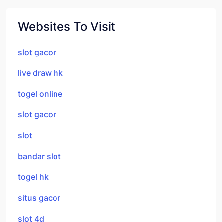
Websites To Visit
slot gacor
live draw hk
togel online
slot gacor
slot
bandar slot
togel hk
situs gacor
slot 4d