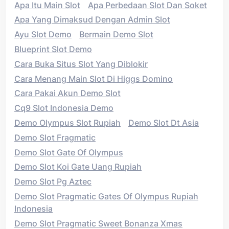
Apa Itu Main Slot
Apa Perbedaan Slot Dan Soket
Apa Yang Dimaksud Dengan Admin Slot
Ayu Slot Demo
Bermain Demo Slot
Blueprint Slot Demo
Cara Buka Situs Slot Yang Diblokir
Cara Menang Main Slot Di Higgs Domino
Cara Pakai Akun Demo Slot
Cq9 Slot Indonesia Demo
Demo Olympus Slot Rupiah
Demo Slot Dt Asia
Demo Slot Fragmatic
Demo Slot Gate Of Olympus
Demo Slot Koi Gate Uang Rupiah
Demo Slot Pg Aztec
Demo Slot Pragmatic Gates Of Olympus Rupiah
Indonesia
Demo Slot Pragmatic Sweet Bonanza Xmas