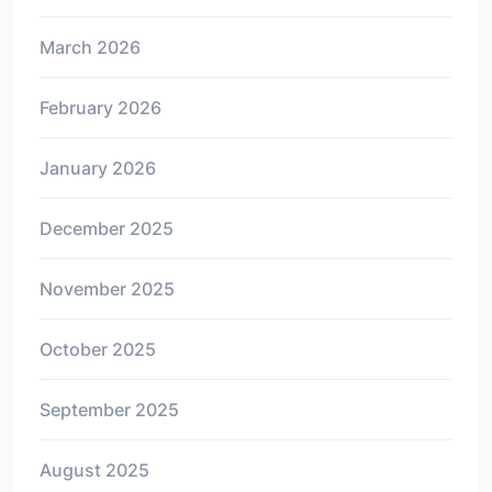
March 2026
February 2026
January 2026
December 2025
November 2025
October 2025
September 2025
August 2025