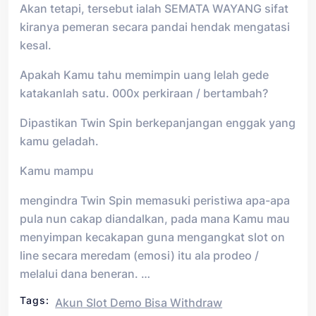
Akan tetapi, tersebut ialah SEMATA WAYANG sifat
kiranya pemeran secara pandai hendak mengatasi
kesal.
Apakah Kamu tahu memimpin uang lelah gede
katakanlah satu. 000x perkiraan / bertambah?
Dipastikan Twin Spin berkepanjangan enggak yang
kamu geladah.
Kamu mampu
mengindra Twin Spin memasuki peristiwa apa-apa
pula nun cakap diandalkan, pada mana Kamu mau
menyimpan kecakapan guna mengangkat slot on
line secara meredam (emosi) itu ala prodeo /
melalui dana beneran. …
Tags:
Akun Slot Demo Bisa Withdraw