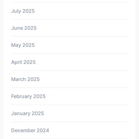
July 2025
June 2025
May 2025
April 2025
March 2025
February 2025
January 2025
December 2024