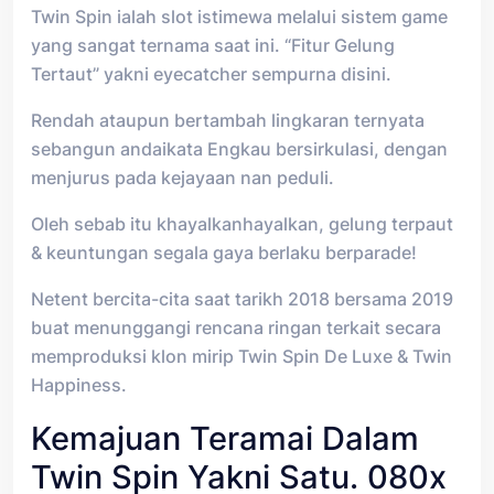
Twin Spin ialah slot istimewa melalui sistem game
yang sangat ternama saat ini. “Fitur Gelung
Tertaut” yakni eyecatcher sempurna disini.
Rendah ataupun bertambah lingkaran ternyata
sebangun andaikata Engkau bersirkulasi, dengan
menjurus pada kejayaan nan peduli.
Oleh sebab itu khayalkanhayalkan, gelung terpaut
& keuntungan segala gaya berlaku berparade!
Netent bercita-cita saat tarikh 2018 bersama 2019
buat menunggangi rencana ringan terkait secara
memproduksi klon mirip Twin Spin De Luxe & Twin
Happiness.
Kemajuan Teramai Dalam
Twin Spin Yakni Satu. 080x