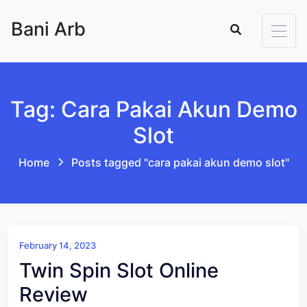
Skip to content
Bani Arb
Tag: Cara Pakai Akun Demo
Slot
Home
Posts tagged "cara pakai akun demo slot"
February 14, 2023
Twin Spin Slot Online
Review