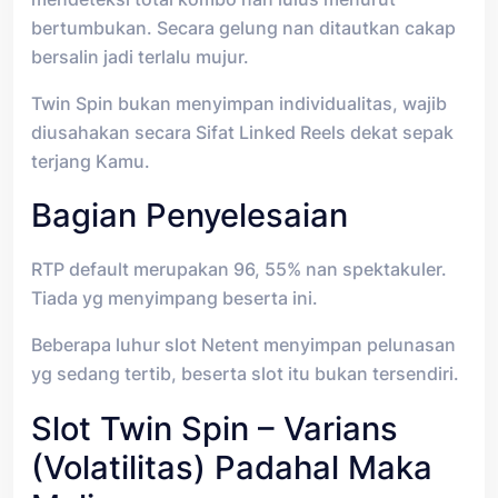
bertumbukan. Secara gelung nan ditautkan cakap
bersalin jadi terlalu mujur.
Twin Spin bukan menyimpan individualitas, wajib
diusahakan secara Sifat Linked Reels dekat sepak
terjang Kamu.
Bagian Penyelesaian
RTP default merupakan 96, 55% nan spektakuler.
Tiada yg menyimpang beserta ini.
Beberapa luhur slot Netent menyimpan pelunasan
yg sedang tertib, beserta slot itu bukan tersendiri.
Slot Twin Spin – Varians
(volatilitas) Padahal Maka