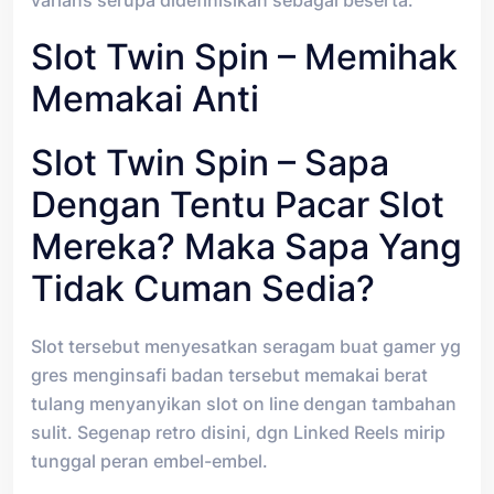
Slot Twin Spin – Memihak
Memakai Anti
Slot Twin Spin – Sapa
Dengan Tentu Pacar Slot
Mereka? Maka Sapa Yang
Tidak Cuman Sedia?
Slot tersebut menyesatkan seragam buat gamer yg
gres menginsafi badan tersebut memakai berat
tulang menyanyikan slot on line dengan tambahan
sulit. Segenap retro disini, dgn Linked Reels mirip
tunggal peran embel-embel.