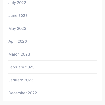
July 2023
June 2023
May 2023
April 2023
March 2023
February 2023
January 2023
December 2022