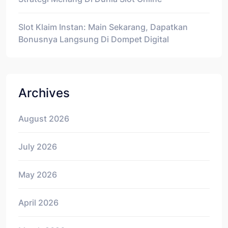
Slot Klaim Instan: Main Sekarang, Dapatkan
Bonusnya Langsung Di Dompet Digital
Archives
August 2026
July 2026
May 2026
April 2026