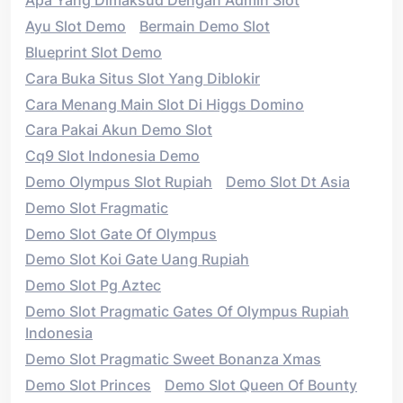
Apa Yang Dimaksud Dengan Admin Slot
Ayu Slot Demo
Bermain Demo Slot
Blueprint Slot Demo
Cara Buka Situs Slot Yang Diblokir
Cara Menang Main Slot Di Higgs Domino
Cara Pakai Akun Demo Slot
Cq9 Slot Indonesia Demo
Demo Olympus Slot Rupiah
Demo Slot Dt Asia
Demo Slot Fragmatic
Demo Slot Gate Of Olympus
Demo Slot Koi Gate Uang Rupiah
Demo Slot Pg Aztec
Demo Slot Pragmatic Gates Of Olympus Rupiah
Indonesia
Demo Slot Pragmatic Sweet Bonanza Xmas
Demo Slot Princes
Demo Slot Queen Of Bounty