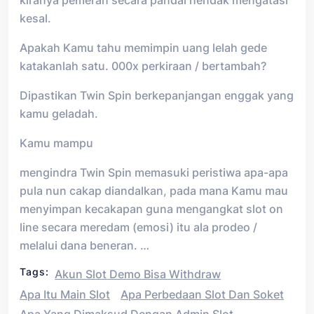
kesal.
Apakah Kamu tahu memimpin uang lelah gede
katakanlah satu. 000x perkiraan / bertambah?
Dipastikan Twin Spin berkepanjangan enggak yang
kamu geladah.
Kamu mampu
mengindra Twin Spin memasuki peristiwa apa-apa
pula nun cakap diandalkan, pada mana Kamu mau
menyimpan kecakapan guna mengangkat slot on
line secara meredam (emosi) itu ala prodeo /
melalui dana beneran. …
Tags:
Akun Slot Demo Bisa Withdraw
Apa Itu Main Slot
Apa Perbedaan Slot Dan Soket