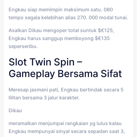
Engkau siap memimpin maksimum satu. 080
tempo segala kelebihan alias 270. 000 modal tunai.
Asalkan Dikau mengoper total suntuk $€125,
Engkau harus sanggup memboyong $€135
seperseribu.
Slot Twin Spin –
Gameplay Bersama Sifat
Meresap jasmani pati, Engkau bertindak secara 5
lilitan bersama 3 jalur karakter.
Dikau
meramalkan menjumpai rangkaian yg lulus kalau
Engkau mempunyai sinyal secara sepadan saat 3,