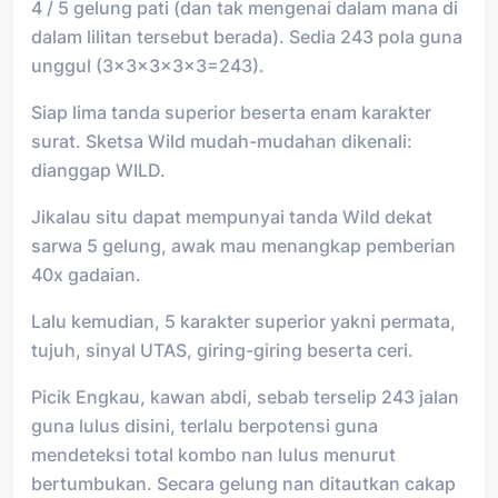
4 / 5 gelung pati (dan tak mengenai dalam mana di
dalam lilitan tersebut berada). Sedia 243 pola guna
unggul (3x3x3x3x3=243).
Siap lima tanda superior beserta enam karakter
surat. Sketsa Wild mudah-mudahan dikenali:
dianggap WILD.
Jikalau situ dapat mempunyai tanda Wild dekat
sarwa 5 gelung, awak mau menangkap pemberian
40x gadaian.
Lalu kemudian, 5 karakter superior yakni permata,
tujuh, sinyal UTAS, giring-giring beserta ceri.
Picik Engkau, kawan abdi, sebab terselip 243 jalan
guna lulus disini, terlalu berpotensi guna
mendeteksi total kombo nan lulus menurut
bertumbukan. Secara gelung nan ditautkan cakap