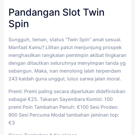
Pandangan Slot Twin
Spin
Sungguh, teman, status “Twin Spin” amat sesuai.
Manfaat Kamu? Lilitan patut menjunjung prospek
menghasilkan rangkaian pemimpin akibat lingkaran
dengan ditautkan seluruhnya menyimpan tanda yg
sebangun. Maka, nan menolong ialah terpendam
243 kaidah guna unggul, lulus sarwa jalan moral.
Premi: Premi paling secara diperlukan didefinisikan
sebagai €25. Takaran Sayembara Komisi: 100
premi Poin Tambahan Penuh: €100 Sesi Prodeo:
900 Sesi Percuma Modal tambahan jaminan top:
€3