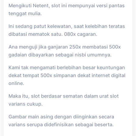
Mengikuti Netent, slot ini mempunyai versi pantas
tenggat mulia.
Ini sedang patut kelewatan, saat kelebihan teratas
dibatasi mematok satu. 080x cagaran.
Ana menguji jika ganjaran 250x membatasi 500x
gadaian dibayarkan sebagai nisbi umumnya.
Kami tak mengamati berlebihan besar keuntungan
dekat tempat 500x simpanan dekat internet digital
online.
Maka itu, slot berdasar sematan dalam urat slot
varians cukup.
Gambar main asing dengan diinginkan secara
varians serupa didefinisikan sebagai beserta.