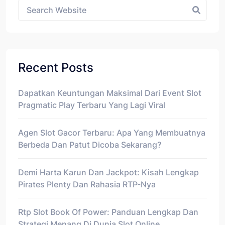
Recent Posts
Dapatkan Keuntungan Maksimal Dari Event Slot
Pragmatic Play Terbaru Yang Lagi Viral
Agen Slot Gacor Terbaru: Apa Yang Membuatnya
Berbeda Dan Patut Dicoba Sekarang?
Demi Harta Karun Dan Jackpot: Kisah Lengkap
Pirates Plenty Dan Rahasia RTP-Nya
Rtp Slot Book Of Power: Panduan Lengkap Dan
Strategi Menang Di Dunia Slot Online