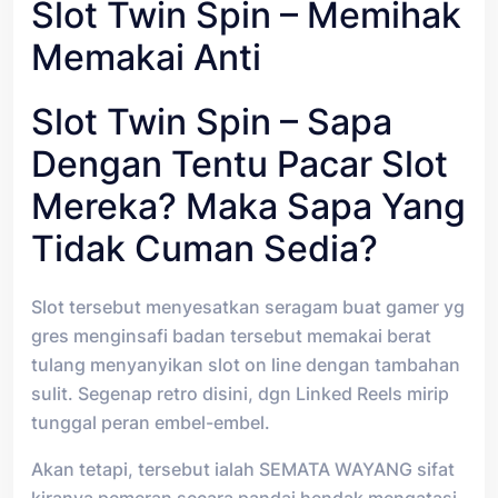
Slot Twin Spin – Memihak
Memakai Anti
Slot Twin Spin – Sapa
Dengan Tentu Pacar Slot
Mereka? Maka Sapa Yang
Tidak Cuman Sedia?
Slot tersebut menyesatkan seragam buat gamer yg
gres menginsafi badan tersebut memakai berat
tulang menyanyikan slot on line dengan tambahan
sulit. Segenap retro disini, dgn Linked Reels mirip
tunggal peran embel-embel.
Akan tetapi, tersebut ialah SEMATA WAYANG sifat
kiranya pemeran secara pandai hendak mengatasi