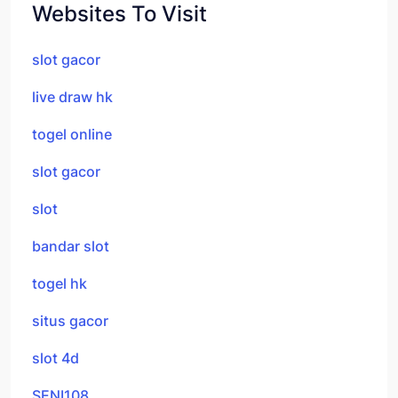
Websites To Visit
slot gacor
live draw hk
togel online
slot gacor
slot
bandar slot
togel hk
situs gacor
slot 4d
SENI108