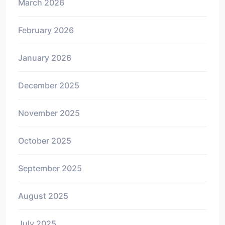
March 2026
February 2026
January 2026
December 2025
November 2025
October 2025
September 2025
August 2025
July 2025