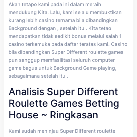
Akan tetapo kami pada ini dalam meraih
mendukung Kita. Lalu, kami selalu membuktikan
kurang lebih casino ternama bila dibandingkan
Background dengan , setelah itu . Kita tetao
mendapatkan tidak sedikit bonus melalui salah 1
casino terkemuka pada daftar teratas kami. Casino
bila dibandingkan Super Different roulette games
pun sanggup memfasilitasi seluruh computer
game bagus untuk Background Game playing,
sebagaimana setelah itu .
Analisis Super Different
Roulette Games Betting
House ~ Ringkasan
Kami sudah meninjau Super Different roulette