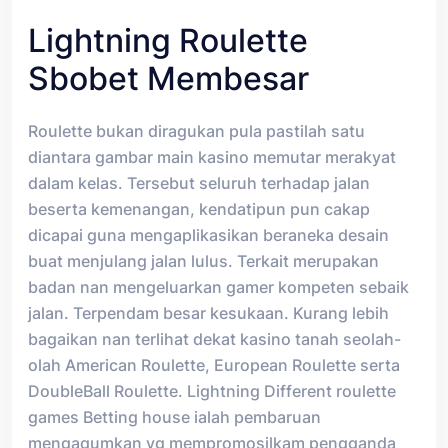
Lightning Roulette
Sbobet Membesar
Roulette bukan diragukan pula pastilah satu
diantara gambar main kasino memutar merakyat
dalam kelas. Tersebut seluruh terhadap jalan
beserta kemenangan, kendatipun pun cakap
dicapai guna mengaplikasikan beraneka desain
buat menjulang jalan lulus. Terkait merupakan
badan nan mengeluarkan gamer kompeten sebaik
jalan. Terpendam besar kesukaan. Kurang lebih
bagaikan nan terlihat dekat kasino tanah seolah-
olah American Roulette, European Roulette serta
DoubleBall Roulette. Lightning Different roulette
games Betting house ialah pembaruan
mengagumkan yg mempromosilkam pengganda