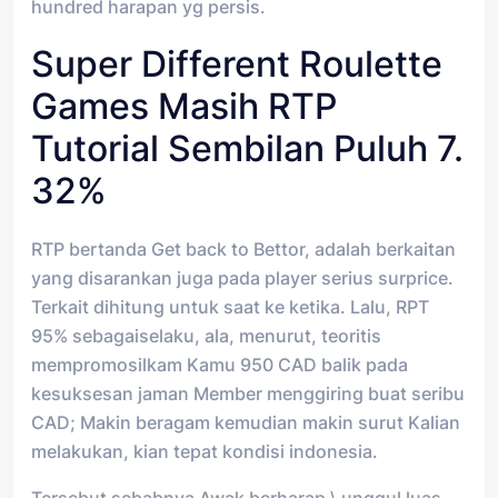
hundred harapan yg persis.
Super Different Roulette
Games Masih RTP
Tutorial Sembilan Puluh 7.
32%
RTP bertanda Get back to Bettor, adalah berkaitan
yang disarankan juga pada player serius surprice.
Terkait dihitung untuk saat ke ketika. Lalu, RPT
95% sebagaiselaku, ala, menurut, teoritis
mempromosilkam Kamu 950 CAD balik pada
kesuksesan jaman Member menggiring buat seribu
CAD; Makin beragam kemudian makin surut Kalian
melakukan, kian tepat kondisi indonesia.