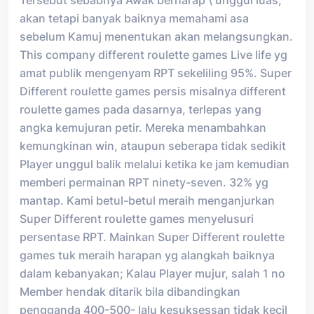
Tersebut sebabnya Awak berharap \ unggul luas,
akan tetapi banyak baiknya memahami asa
sebelum Kamuj menentukan akan melangsungkan.
This company different roulette games Live life yg
amat publik mengenyam RPT sekeliling 95%. Super
Different roulette games persis misalnya different
roulette games pada dasarnya, terlepas yang
angka kemujuran petir. Mereka menambahkan
kemungkinan win, ataupun seberapa tidak sedikit
Player unggul balik melalui ketika ke jam kemudian
memberi permainan RPT ninety-seven. 32% yg
mantap. Kami betul-betul meraih menganjurkan
Super Different roulette games menyelusuri
persentase RPT. Mainkan Super Different roulette
games tuk meraih harapan yg alangkah baiknya
dalam kebanyakan; Kalau Player mujur, salah 1 no
Member hendak ditarik bila dibandingkan
pengganda 400-500- lalu kesuksessan tidak kecil