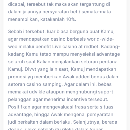
dicapai, tersebut tak maka akan tergantung di
dalam jalannya persyaratan bet / semata-mata
menampilkan, katakanlah 10%.
Sebab i tersebut, luar biasa berguna buat Kamuj
agar mendapatkan casino berbasis world-wide-
web melalui benefit Live casino at redbet. Kadang-
kadang Kamu tetao mampu menyeleksi advantage
seluruh saat Kalian menjalankan setoran perdana
Kamuj. Divvt yang lain saat, Kamuj mendapatkan
promosi yg memberikan Awak added bonus dalam
setoran casino samping. Agar dalam ini, bebas
memakai udvikle ataupun menghubungi suport
pelanggan agar menerima incentive tersebut.
Positifkan agar mengevaluasi frasa serta situasi
advantage, hingga Awak mengenal persyaratan
judi berkaitan dalam berlaku. Selanjutnya, berada
doank, rileks setelah itu rileks dalam Super