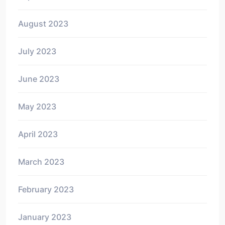
August 2023
July 2023
June 2023
May 2023
April 2023
March 2023
February 2023
January 2023