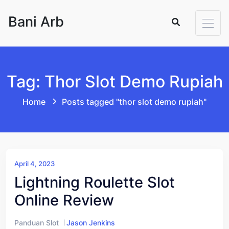
Skip to content
Bani Arb
Tag: Thor Slot Demo Rupiah
Home
Posts tagged "thor slot demo rupiah"
April 4, 2023
Lightning Roulette Slot
Online Review
Panduan Slot
Jason Jenkins