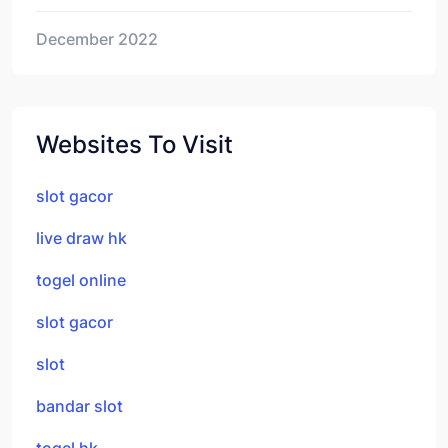
December 2022
Websites To Visit
slot gacor
live draw hk
togel online
slot gacor
slot
bandar slot