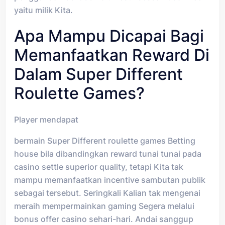
yaitu milik Kita.
Apa Mampu Dicapai Bagi
Memanfaatkan Reward Di
Dalam Super Different
Roulette Games?
Player mendapat
bermain Super Different roulette games Betting
house bila dibandingkan reward tunai tunai pada
casino settle superior quality, tetapi Kita tak
mampu memanfaatkan incentive sambutan publik
sebagai tersebut. Seringkali Kalian tak mengenai
meraih mempermainkan gaming Segera melalui
bonus offer casino sehari-hari. Andai sanggup