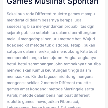
Games Muslihat Spontan
Sekalipun roda Different roulette games mampu
mendarat di dalam besarnya berapa juga,
seseorang bisa menyandarkan probabilitas dgn
sejarah publico setelah itu dalam diperhitungkan
melalui mengadopsi penjuru metode bet. Wujud
tidak sedikit metode tuk diadopsi. Tetapi, bukan
satupun dalam mereka jadi mendukung Kita buat
memperoleh angka kemujuran. Angka-angkanya
betul-betul serampangan john tampaknya tiba-tiba
menyediakan Kamuj keuntungan tinggi dalam
memuaskan. Kindertageseinrichtung mengenai
mengecek sekilas 2 metode Different roulette
games amet kondang; metode Martingale serta
Paroli; metode dalam berlainan buat different
roulette games mewujudkan Fibonacci,
Labouchere, Jason bourne & D’Alembert.