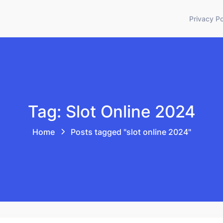
Privacy Po
Tag: Slot Online 2024
Home
Posts tagged "slot online 2024"