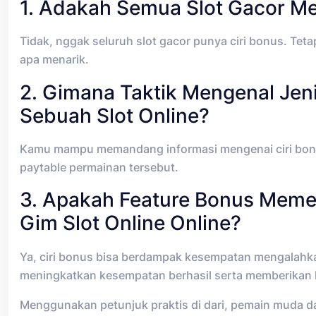
1. Adakah Semua Slot Gacor M
Tidak, nggak seluruh slot gacor punya ciri bonus. Teta
apa menarik.
2. Gimana Taktik Mengenal Jeni
Sebuah Slot Online?
Kamu mampu memandang informasi mengenai ciri bonus
paytable permainan tersebut.
3. Apakah Feature Bonus Meme
Gim Slot Online Online?
Ya, ciri bonus bisa berdampak kesempatan mengalahka
meningkatkan kesempatan berhasil serta memberikan h
Menggunakan petunjuk praktis di dari, pemain muda d