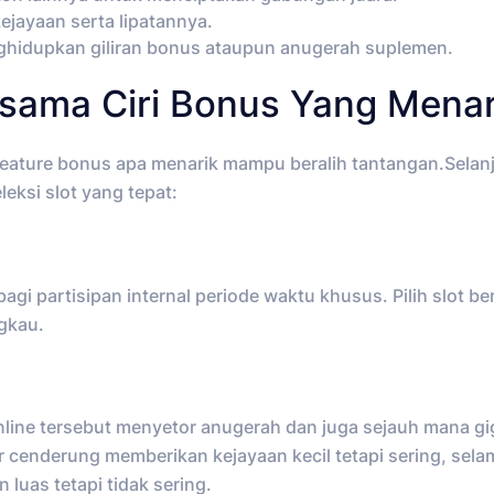
kejayaan serta lipatannya.
ghidupkan giliran bonus ataupun anugerah suplemen.
rsama Ciri Bonus Yang Menar
eature bonus apa menarik mampu beralih tantangan.Selan
ksi slot yang tepat:
agi partisipan internal periode waktu khusus. Pilih slot b
gkau.
 online tersebut menyetor anugerah dan juga sejauh mana gi
 cenderung memberikan kejayaan kecil tetapi sering, sela
 luas tetapi tidak sering.