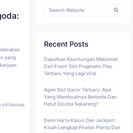
Asides
goda:
Recent Posts
embirakan
us yang
Dapatkan Keuntungan Maksimal
kerjaan
Dari Event Slot Pragmatic Play
Terbaru Yang Lagi Viral
Agen Slot Gacor Terbaru: Apa
Yang Membuatnya Berbeda Dan
Patut Dicoba Sekarang?
 ciri bonus
Demi Harta Karun Dan Jackpot:
Kisah Lengkap Pirates Plenty Dan