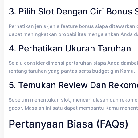
3. Pilih Slot Dengan Ciri Bonu
Perhatikan jenis-jenis feature bonus siapa ditawarkan 
dapat meningkatkan probabilitas mengalahkan Anda d
4. Perhatikan Ukuran Taruhan
Selalu consider dimensi pertaruhan siapa Anda damba
rentang taruhan yang pantas serta budget gim Kamu.
5. Temukan Review Dan Rekom
Sebelum menentukan slot, mencari ulasan dan rekome
gacor. Masalah ini satu dapat membantu Kamu menentu
Pertanyaan Biasa (FAQs)