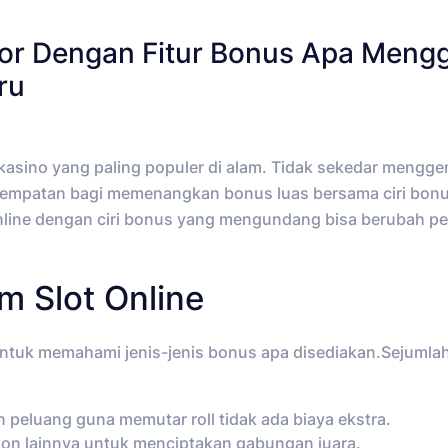
cor Dengan Fitur Bonus Apa Meng
ru
kasino yang paling populer di alam. Tidak sekedar mengg
sempatan bagi memenangkan bonus luas bersama ciri bon
nline dengan ciri bonus yang mengundang bisa berubah pe
m Slot Online
l untuk memahami jenis-jenis bonus apa disediakan.Sejumlah
n peluang guna memutar roll tidak ada biaya ekstra.
ikon lainnya untuk menciptakan gabungan juara.