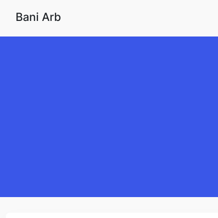
Skip to content
Bani Arb