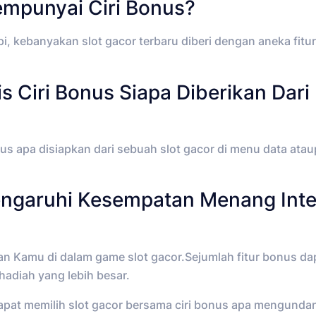
empunyai Ciri Bonus?
pi, kebanyakan slot gacor terbaru diberi dengan aneka fitu
s Ciri Bonus Siapa Diberikan Dari
 apa disiapkan dari sebuah slot gacor di menu data ata
ngaruhi Kesempatan Menang Inte
n Kamu di dalam game slot gacor.Sejumlah fitur bonus da
adiah yang lebih besar.
apat memilih slot gacor bersama ciri bonus apa mengunda