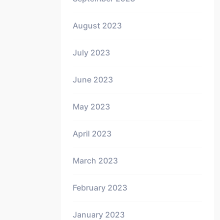
August 2023
July 2023
June 2023
May 2023
April 2023
March 2023
February 2023
January 2023