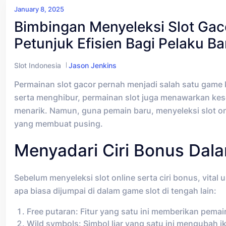
January 8, 2025
Bimbingan Menyeleksi Slot Ga
Petunjuk Efisien Bagi Pelaku Ba
Slot Indonesia
Jason Jenkins
Permainan slot gacor pernah menjadi salah satu game 
serta menghibur, permainan slot juga menawarkan ke
menarik. Namun, guna pemain baru, menyeleksi slot o
yang membuat pusing.
Menyadari Ciri Bonus Dala
Sebelum menyeleksi slot online serta ciri bonus, vita
apa biasa dijumpai di dalam game slot di tengah lain:
Free putaran: Fitur yang satu ini memberikan pemai
Wild symbols: Simbol liar yang satu ini mengubah 