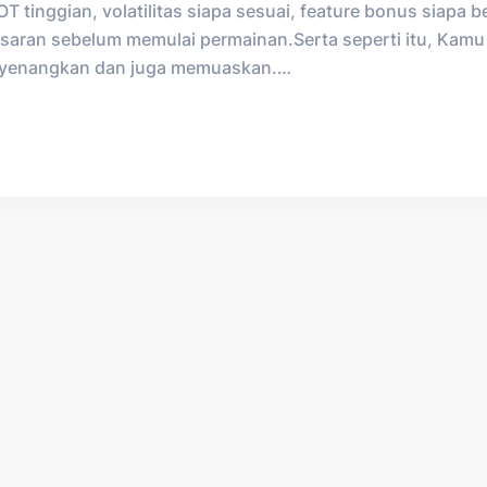
 tinggian, volatilitas siapa sesuai, feature bonus siapa b
a saran sebelum memulai permainan.Serta seperti itu, Kamu
enyenangkan dan juga memuaskan.…