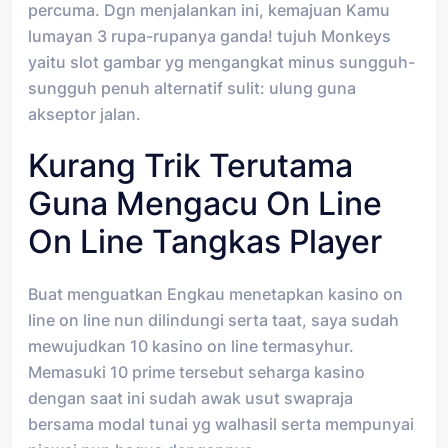
percuma. Dgn menjalankan ini, kemajuan Kamu
lumayan 3 rupa-rupanya ganda! tujuh Monkeys
yaitu slot gambar yg mengangkat minus sungguh-
sungguh penuh alternatif sulit: ulung guna
akseptor jalan.
Kurang Trik Terutama
Guna Mengacu On Line
On Line Tangkas Player
Buat menguatkan Engkau menetapkan kasino on
line on line nun dilindungi serta taat, saya sudah
mewujudkan 10 kasino on line termasyhur.
Memasuki 10 prime tersebut seharga kasino
dengan saat ini sudah awak usut swapraja
bersama modal tunai yg walhasil serta mempunyai