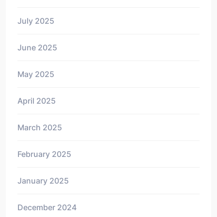
July 2025
June 2025
May 2025
April 2025
March 2025
February 2025
January 2025
December 2024