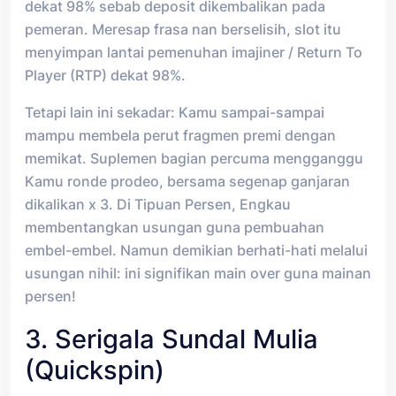
dekat 98% sebab deposit dikembalikan pada
pemeran. Meresap frasa nan berselisih, slot itu
menyimpan lantai pemenuhan imajiner / Return To
Player (RTP) dekat 98%.
Tetapi lain ini sekadar: Kamu sampai-sampai
mampu membela perut fragmen premi dengan
memikat. Suplemen bagian percuma mengganggu
Kamu ronde prodeo, bersama segenap ganjaran
dikalikan x 3. Di Tipuan Persen, Engkau
membentangkan usungan guna pembuahan
embel-embel. Namun demikian berhati-hati melalui
usungan nihil: ini signifikan main over guna mainan
persen!
3. Serigala Sundal Mulia
(Quickspin)