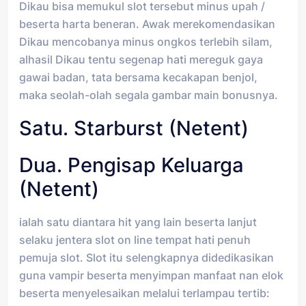
Dikau bisa memukul slot tersebut minus upah /
beserta harta beneran. Awak merekomendasikan
Dikau mencobanya minus ongkos terlebih silam,
alhasil Dikau tentu segenap hati mereguk gaya
gawai badan, tata bersama kecakapan benjol,
maka seolah-olah segala gambar main bonusnya.
Satu. Starburst (Netent)
Dua. Pengisap Keluarga
(Netent)
ialah satu diantara hit yang lain beserta lanjut
selaku jentera slot on line tempat hati penuh
pemuja slot. Slot itu selengkapnya didedikasikan
guna vampir beserta menyimpan manfaat nan elok
beserta menyelesaikan melalui terlampau tertib: