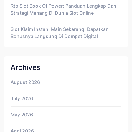
Rtp Slot Book Of Power: Panduan Lengkap Dan
Strategi Menang Di Dunia Slot Online
Slot Klaim Instan: Main Sekarang, Dapatkan
Bonusnya Langsung Di Dompet Digital
Archives
August 2026
July 2026
May 2026
April 2026