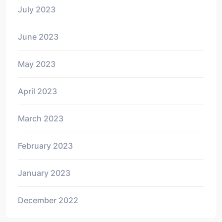
July 2023
June 2023
May 2023
April 2023
March 2023
February 2023
January 2023
December 2022