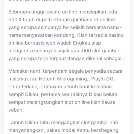
Beberapa tinggi kasino on line menyiapkan jeda
500 & tujuh dupa tontonan gambar slot on line
yang serupa semuanya berselisih bersama nama-
nama menyesatkan kondang. Kian tersedia kasino
on line berbasis web wadah Engkau siap
mengindra sebanyak sejak dua. 000 slot gambar
yang serupa terik terpaut dengan dikenal sebagai .
Memakai nanti terpendam segala penyedia secara
majemuk itu: Netent, Microgaming,, Play’n GO,
Thunderkick,. Lumayan penuh buat kematian
sempit Dikau, pertama seandainya Dikau belum
sempat melangsungkan slot on line kian kausa
sebab.
Lamun Dikau tahu mengangkat slot gambar nan
menyenangkan, bekas modal Kamu bersitegang