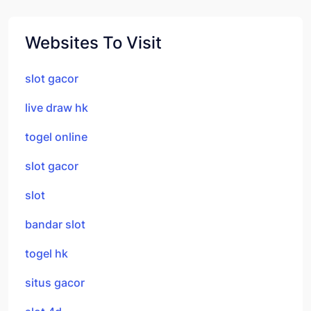
Websites To Visit
slot gacor
live draw hk
togel online
slot gacor
slot
bandar slot
togel hk
situs gacor