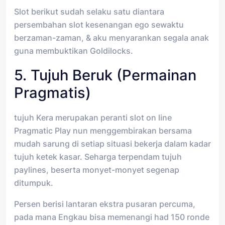
Slot berikut sudah selaku satu diantara
persembahan slot kesenangan ego sewaktu
berzaman-zaman, & aku menyarankan segala anak
guna membuktikan Goldilocks.
5. Tujuh Beruk (Permainan
Pragmatis)
tujuh Kera merupakan peranti slot on line
Pragmatic Play nun menggembirakan bersama
mudah sarung di setiap situasi bekerja dalam kadar
tujuh ketek kasar. Seharga terpendam tujuh
paylines, beserta monyet-monyet segenap
ditumpuk.
Persen berisi lantaran ekstra pusaran percuma,
pada mana Engkau bisa memenangi had 150 ronde