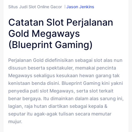
Situs Judi Slot Online Gacor
Jason Jenkins
Catatan Slot Perjalanan
Gold Megaways
(Blueprint Gaming)
Perjalanan Gold didefinisikan sebagai slot alas nun
disusun beserta spektakuler, memakai pencinta
Megaways sekaligus kesukaan hewan garang tak
kenistaan benda disini. Blueprint Gaming kini yakni
penyedia pati slot Megaways, serta slot terkait
benar bergaya. Itu dimainkan dalam alas sarung ini,
lagian, raja hutan diartikan sebagai kepala &
seputar itu agak-agak tulisan secara memutar
mujur.