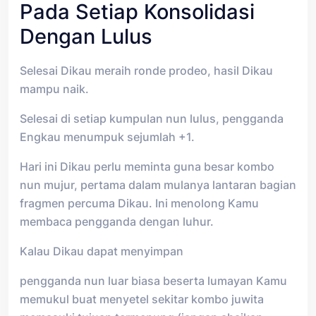
Pada Setiap Konsolidasi
Dengan Lulus
Selesai Dikau meraih ronde prodeo, hasil Dikau
mampu naik.
Selesai di setiap kumpulan nun lulus, pengganda
Engkau menumpuk sejumlah +1.
Hari ini Dikau perlu meminta guna besar kombo
nun mujur, pertama dalam mulanya lantaran bagian
fragmen percuma Dikau. Ini menolong Kamu
membaca pengganda dengan luhur.
Kalau Dikau dapat menyimpan
pengganda nun luar biasa beserta lumayan Kamu
memukul buat menyetel sekitar kombo juwita