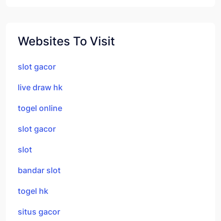
Websites To Visit
slot gacor
live draw hk
togel online
slot gacor
slot
bandar slot
togel hk
situs gacor