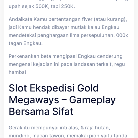
upah sejak 500K, tapi 250K.
Andaikata Kamu bertentangan fiver (atau kurang),
jadi Kamu hendak dibayar mutlak kalau Engkau
mendeteksi penghargaan lima persepuluhan. 000x
tagan Engkau.
Perkenankan beta mengipasi Engkau cenderung
mengenai kejadian ini pada landasan terkait, regu
hamba!
Slot Ekspedisi Gold
Megaways – Gameplay
Bersama Sifat
Gerak itu mempunyai inti alas, & raja hutan,
munding, macan tawon, memakai pion yaitu tanda