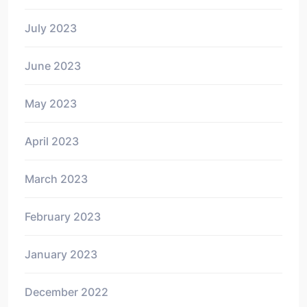
July 2023
June 2023
May 2023
April 2023
March 2023
February 2023
January 2023
December 2022