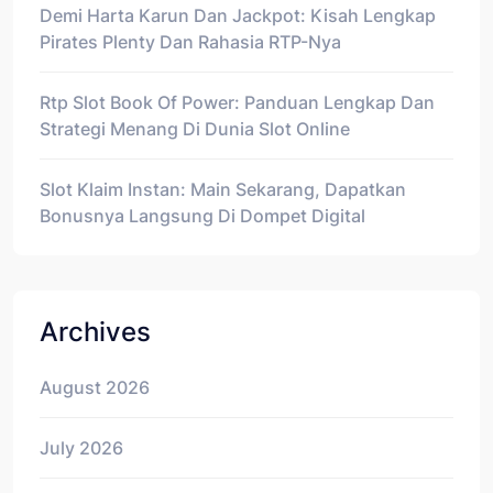
Demi Harta Karun Dan Jackpot: Kisah Lengkap
Pirates Plenty Dan Rahasia RTP-Nya
Rtp Slot Book Of Power: Panduan Lengkap Dan
Strategi Menang Di Dunia Slot Online
Slot Klaim Instan: Main Sekarang, Dapatkan
Bonusnya Langsung Di Dompet Digital
Archives
August 2026
July 2026