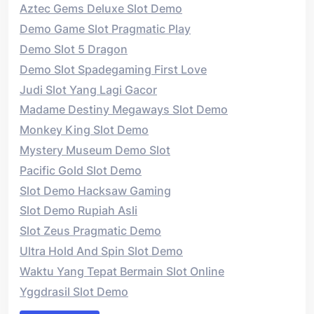
Aztec Gems Deluxe Slot Demo
Demo Game Slot Pragmatic Play
Demo Slot 5 Dragon
Demo Slot Spadegaming First Love
Judi Slot Yang Lagi Gacor
Madame Destiny Megaways Slot Demo
Monkey King Slot Demo
Mystery Museum Demo Slot
Pacific Gold Slot Demo
Slot Demo Hacksaw Gaming
Slot Demo Rupiah Asli
Slot Zeus Pragmatic Demo
Ultra Hold And Spin Slot Demo
Waktu Yang Tepat Bermain Slot Online
Yggdrasil Slot Demo