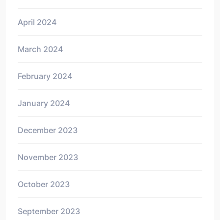
April 2024
March 2024
February 2024
January 2024
December 2023
November 2023
October 2023
September 2023