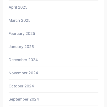
April 2025
March 2025
February 2025
January 2025
December 2024
November 2024
October 2024
September 2024