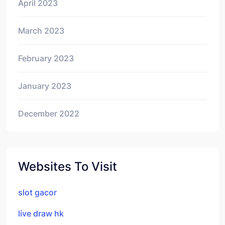
April 2023
March 2023
February 2023
January 2023
December 2022
Websites To Visit
slot gacor
live draw hk