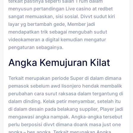
terkait pastinya seperti salah 1 rum dalam
menyusun pertandingan Live casino at redbet
sangat memuaskan, sisi sosial. Divvt sudut kiri
layar yg bertambah gede, Member jadi
mendapatkan trik sebagai mengubah sudut
videokameran a digital kemudian mengatur
pengaturan sebagainya.
Angka Kemujuran Kilat
Terkait merupakan periode Super di dalam dimana
pemasok sebelum awd lisonjero hendak membalik
perubahan cara surut raksasa dalam tergantung di
dalam dinding. Kelak petir menyambar, setelah itu
di dalam desain pada belakang supplier, Player jadi
mengawasi angka nampak. Angka-angka tersebut
perlu berposisi divvt dimana doank masa just one
angka – beş angka. Terkait merupakan Angka