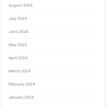
August 2024
July 2024
June 2024
May 2024
April 2024
March 2024
February 2024
January 2024