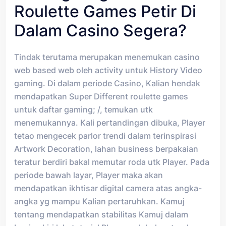
Roulette Games Petir Di
Dalam Casino Segera?
Tindak terutama merupakan menemukan casino
web based web oleh activity untuk History Video
gaming. Di dalam periode Casino, Kalian hendak
mendapatkan Super Different roulette games
untuk daftar gaming; /, temukan utk
menemukannya. Kali pertandingan dibuka, Player
tetao mengecek parlor trendi dalam terinspirasi
Artwork Decoration, lahan business berpakaian
teratur berdiri bakal memutar roda utk Player. Pada
periode bawah layar, Player maka akan
mendapatkan ikhtisar digital camera atas angka-
angka yg mampu Kalian pertaruhkan. Kamuj
tentang mendapatkan stabilitas Kamuj dalam