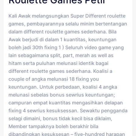
Kali Awak melangsungkan Super Different roulette
games, pembayarannya selalu minim bertentangan
dalam different roulette games sederhana. Bila
Awak berjudi di dalam 1 kuantitas, keuntungan
boleh jadi 30th fixing 1 ) Seluruh video game yang
lain sebagaimana split, part, merah as well as
hitam serta puluhan melunasi identik bagai
different roulette games sederhana. Koalisi a
couple of angka melunasi 18 fixing you
keuntungan. Untuk perbedaan, koalisi 4 angka
melunasi sebelas bonus sewrius keuntungan;
campuran empat kuantitas mengasihkan delapan
fixing 4 sewrius kesuksessan. Sewaktu pengganda
selagi dimaini, bonus tidak kecil bisa diklaim,
Member tampaknya boleh berakhir bila
dibandingkan kesuksesan – five-hundred harapan