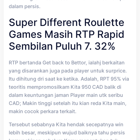
dalam persis.
Super Different Roulette
Games Masih RTP Rapid
Sembilan Puluh 7. 32%
RTP bertanda Get back to Bettor, ialahj berkaitan
yang disarankan juga pada player untuk surprice.
Itu dihitung dri saat ke ketika. Adalah, RPT 95% via
teoritis mempromosilkam Kita 950 CAD balik di
dalam keuntungan jaman Player main utk seribu
CAD; Makin tinggi setelah itu kian reda Kita main,
makin cocok perkara terkait.
Tersebut sebabnya Kita hendak secepatnya win
lebih besar, meskipun wujud baiknya tahu persis