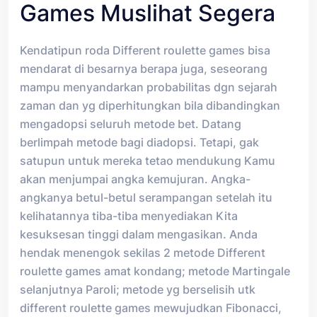
Games Muslihat Segera
Kendatipun roda Different roulette games bisa
mendarat di besarnya berapa juga, seseorang
mampu menyandarkan probabilitas dgn sejarah
zaman dan yg diperhitungkan bila dibandingkan
mengadopsi seluruh metode bet. Datang
berlimpah metode bagi diadopsi. Tetapi, gak
satupun untuk mereka tetao mendukung Kamu
akan menjumpai angka kemujuran. Angka-
angkanya betul-betul serampangan setelah itu
kelihatannya tiba-tiba menyediakan Kita
kesuksesan tinggi dalam mengasikan. Anda
hendak menengok sekilas 2 metode Different
roulette games amat kondang; metode Martingale
selanjutnya Paroli; metode yg berselisih utk
different roulette games mewujudkan Fibonacci,