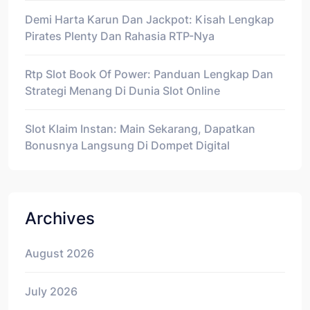
Demi Harta Karun Dan Jackpot: Kisah Lengkap
Pirates Plenty Dan Rahasia RTP-Nya
Rtp Slot Book Of Power: Panduan Lengkap Dan
Strategi Menang Di Dunia Slot Online
Slot Klaim Instan: Main Sekarang, Dapatkan
Bonusnya Langsung Di Dompet Digital
Archives
August 2026
July 2026