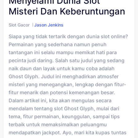
Menyelami Dunia Slot
Misteri Dan Keberuntungan
Slot Gacor
Jason Jenkins
Siapa yang tidak tertarik dengan dunia slot online?
Permainan yang sederhana namun penuh
tantangan ini selalu mampu memikat hati para
pecinta judi daring. Salah satu judul yang sedang
naik daun dan layak untuk kamu coba adalah
Ghost Glyph. Judul ini menghadirkan atmosfer
misteri yang menegangkan, lengkap dengan fitur-
fitur menarik dan potensi kemenangan besar.
Dalam artikel ini, kita akan mengulas secara
mendalam tentang slot Ghost Glyph, mulai dari
tema, fitur permainan, keunggulan, sampai tips
terbaik untuk memaksimalkan peluangmu
mendapatkan jackpot. Ayo, mari kita kupas tuntas