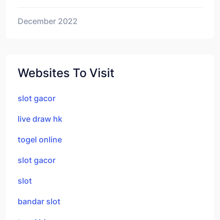
December 2022
Websites To Visit
slot gacor
live draw hk
togel online
slot gacor
slot
bandar slot