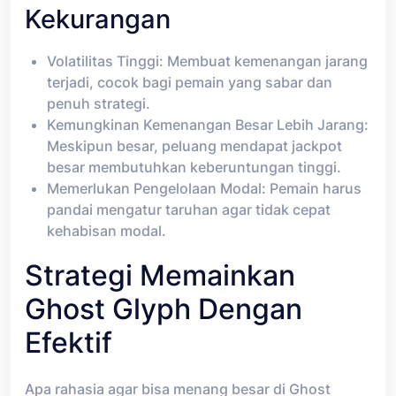
Kekurangan
Volatilitas Tinggi: Membuat kemenangan jarang
terjadi, cocok bagi pemain yang sabar dan
penuh strategi.
Kemungkinan Kemenangan Besar Lebih Jarang:
Meskipun besar, peluang mendapat jackpot
besar membutuhkan keberuntungan tinggi.
Memerlukan Pengelolaan Modal: Pemain harus
pandai mengatur taruhan agar tidak cepat
kehabisan modal.
Strategi Memainkan
Ghost Glyph Dengan
Efektif
Apa rahasia agar bisa menang besar di Ghost