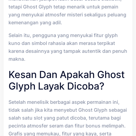
tetapi Ghost Glyph tetap menarik untuk pemain
yang menyukai atmosfer misteri sekaligus peluang
kemenangan yang adil.
Selain itu, pengguna yang menyukai fitur glyph
kuno dan simbol rahasia akan merasa terpikat
karena desainnya yang tampak autentik dan penuh
makna.
Kesan Dan Apakah Ghost
Glyph Layak Dicoba?
Setelah menelisik berbagai aspek permainan ini,
tidak salah jika kita menyebut Ghost Glyph sebagai
salah satu slot yang patut dicoba, terutama bagi
pecinta atmosfer seram dan fitur bonus melimpah.
Grafis yang memukau, fitur yang kaya, serta