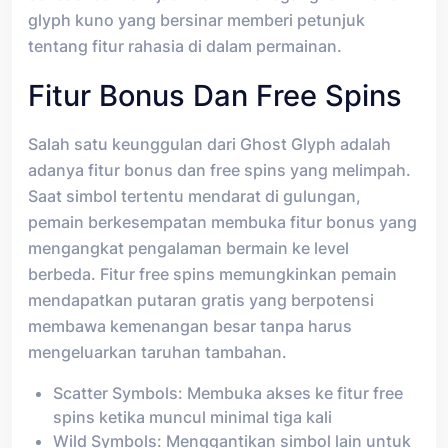
glyph kuno yang bersinar memberi petunjuk
tentang fitur rahasia di dalam permainan.
Fitur Bonus Dan Free Spins
Salah satu keunggulan dari Ghost Glyph adalah
adanya fitur bonus dan free spins yang melimpah.
Saat simbol tertentu mendarat di gulungan,
pemain berkesempatan membuka fitur bonus yang
mengangkat pengalaman bermain ke level
berbeda. Fitur free spins memungkinkan pemain
mendapatkan putaran gratis yang berpotensi
membawa kemenangan besar tanpa harus
mengeluarkan taruhan tambahan.
Scatter Symbols: Membuka akses ke fitur free
spins ketika muncul minimal tiga kali
Wild Symbols: Menggantikan simbol lain untuk