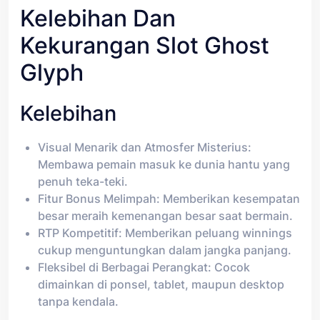
Kelebihan Dan
Kekurangan Slot Ghost
Glyph
Kelebihan
Visual Menarik dan Atmosfer Misterius:
Membawa pemain masuk ke dunia hantu yang
penuh teka-teki.
Fitur Bonus Melimpah: Memberikan kesempatan
besar meraih kemenangan besar saat bermain.
RTP Kompetitif: Memberikan peluang winnings
cukup menguntungkan dalam jangka panjang.
Fleksibel di Berbagai Perangkat: Cocok
dimainkan di ponsel, tablet, maupun desktop
tanpa kendala.